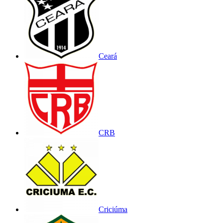
Ceará
CRB
Criciúma