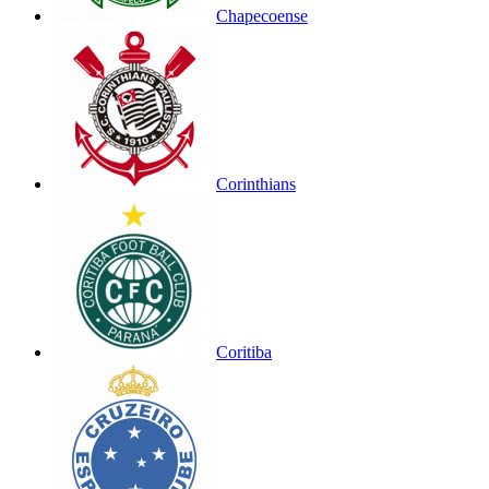
Chapecoense
Corinthians
Coritiba