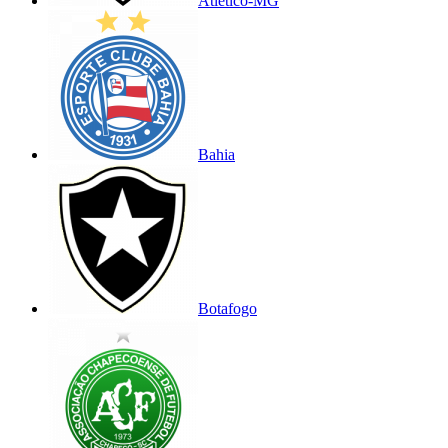
Atlético-MG
Bahia
Botafogo