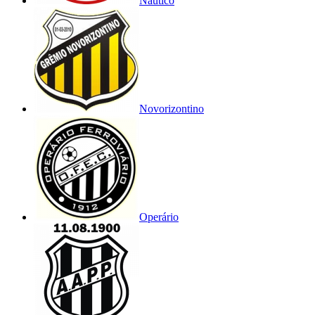
Náutico
Novorizontino
Operário