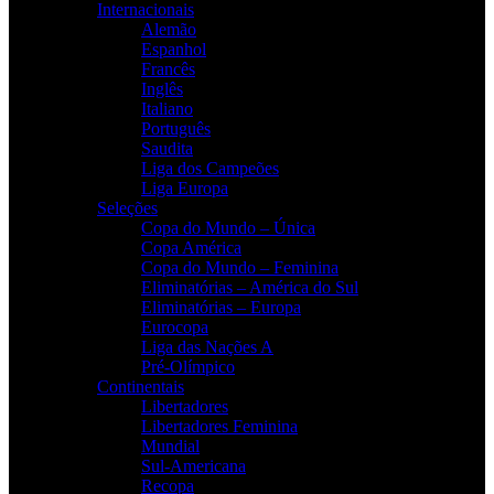
Internacionais
Alemão
Espanhol
Francês
Inglês
Italiano
Português
Saudita
Liga dos Campeões
Liga Europa
Seleções
Copa do Mundo – Única
Copa América
Copa do Mundo – Feminina
Eliminatórias – América do Sul
Eliminatórias – Europa
Eurocopa
Liga das Nações A
Pré-Olímpico
Continentais
Libertadores
Libertadores Feminina
Mundial
Sul-Americana
Recopa