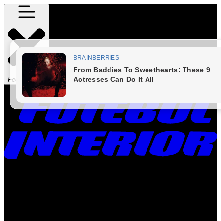
Fechar Menu
Times
Placar
Rádio