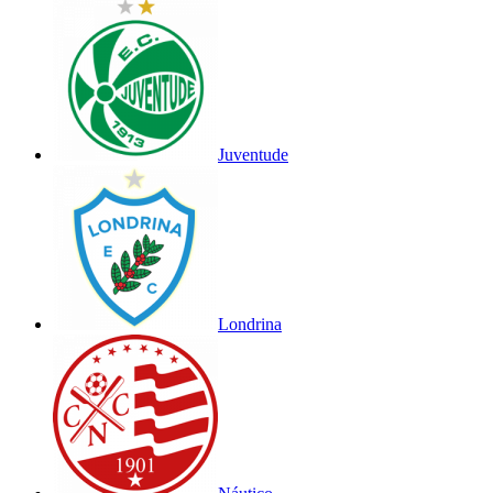
Juventude
Londrina