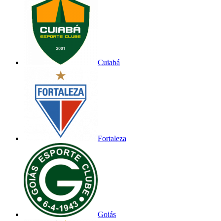
Cuiabá
Fortaleza
Goiás