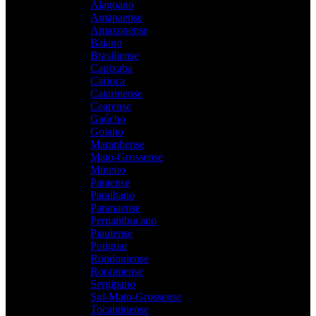
Alagoano
Amapaense
Amazonense
Baiano
Brasiliense
Capixaba
Carioca
Catarinense
Cearense
Gaúcho
Goiano
Maranhense
Mato-Grossense
Mineiro
Paraense
Paraibano
Paranaense
Pernambucano
Piauiense
Potiguar
Rondoniense
Roraimense
Sergipano
Sul-Mato-Grossense
Tocantinense