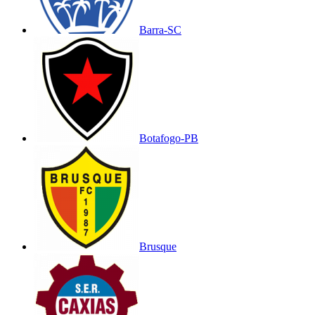
Barra-SC
Botafogo-PB
Brusque