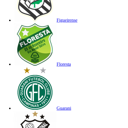
Figueirense
Floresta
Guarani