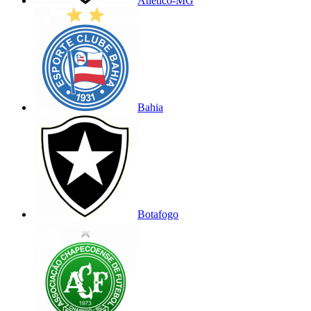
Atlético-MG
Bahia
Botafogo