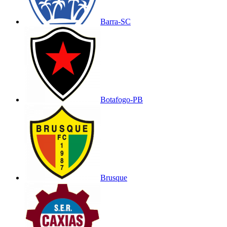
Barra-SC
Botafogo-PB
Brusque