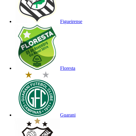
Figueirense
Floresta
Guarani