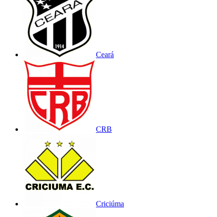
Ceará
CRB
Criciúma