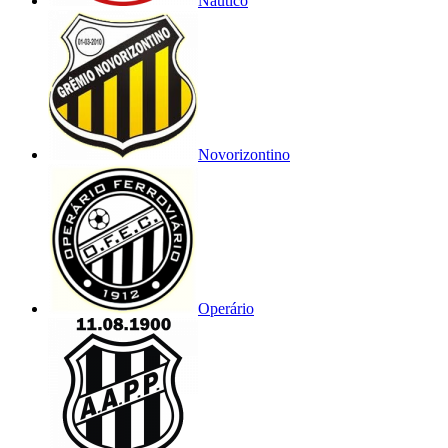
Náutico
Novorizontino
Operário