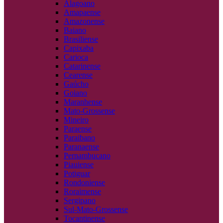
Alagoano
Amapaense
Amazonense
Baiano
Brasiliense
Capixaba
Carioca
Catarinense
Cearense
Gaúcho
Goiano
Maranhense
Mato-Grossense
Mineiro
Paraense
Paraibano
Paranaense
Pernambucano
Piauiense
Potiguar
Rondoniense
Roraimense
Sergipano
Sul-Mato-Grossense
Tocantinense