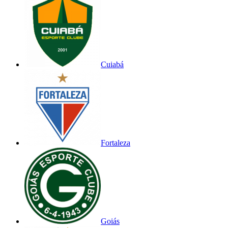
Cuiabá
Fortaleza
Goiás