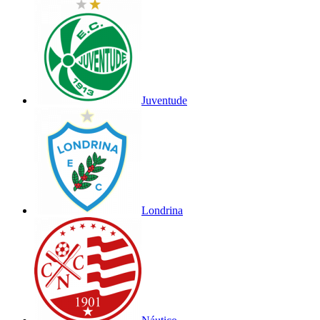
Juventude
Londrina