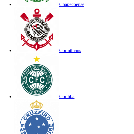
Chapecoense
Corinthians
Coritiba