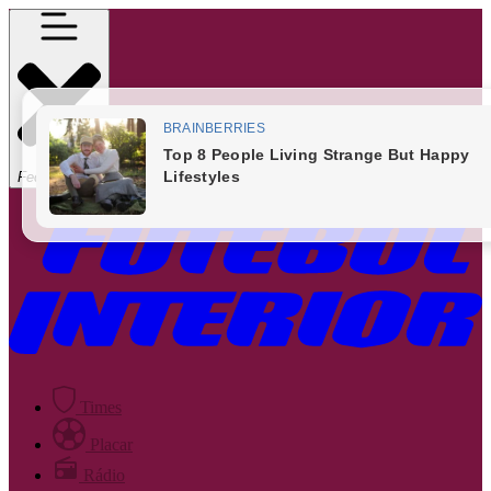
Fechar Menu
Times
Placar
Rádio