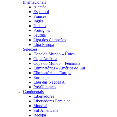
Internacionais
Alemão
Espanhol
Francês
Inglês
Italiano
Português
Saudita
Liga dos Campeões
Liga Europa
Seleções
Copa do Mundo – Única
Copa América
Copa do Mundo – Feminina
Eliminatórias – América do Sul
Eliminatórias – Europa
Eurocopa
Liga das Nações A
Pré-Olímpico
Continentais
Libertadores
Libertadores Feminina
Mundial
Sul-Americana
Recopa