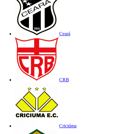
Ceará
CRB
Criciúma