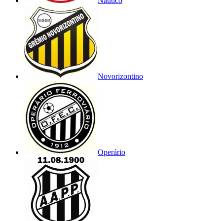
Náutico
Novorizontino
Operário