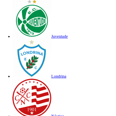
Juventude
Londrina