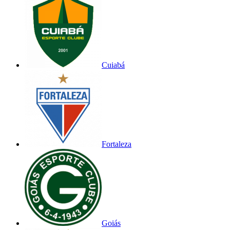
Cuiabá
Fortaleza
Goiás