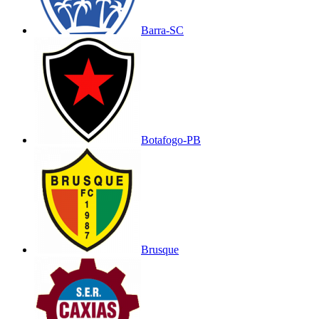
Barra-SC
Botafogo-PB
Brusque