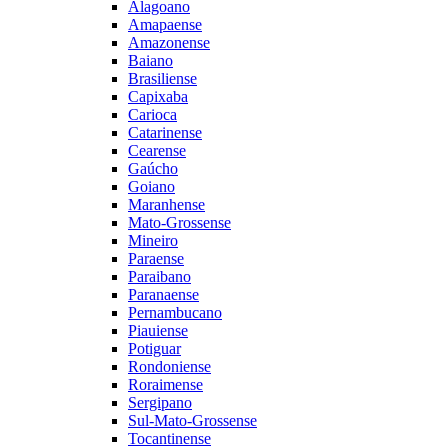
Alagoano
Amapaense
Amazonense
Baiano
Brasiliense
Capixaba
Carioca
Catarinense
Cearense
Gaúcho
Goiano
Maranhense
Mato-Grossense
Mineiro
Paraense
Paraibano
Paranaense
Pernambucano
Piauiense
Potiguar
Rondoniense
Roraimense
Sergipano
Sul-Mato-Grossense
Tocantinense