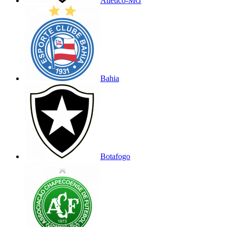
Atlético-MG
Bahia
Botafogo