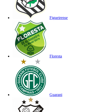
Figueirense
Floresta
Guarani