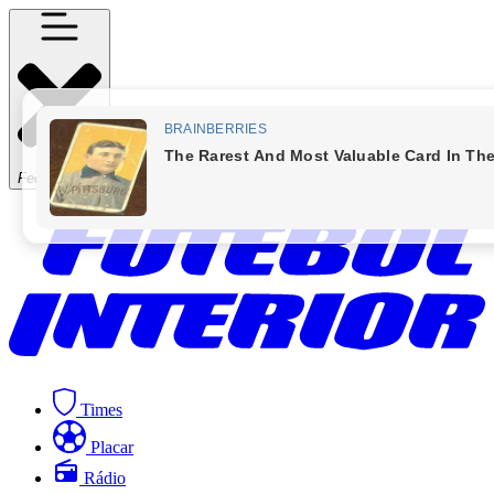
Fechar Menu
Times
Placar
Rádio