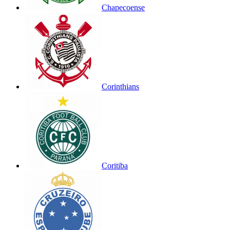
Chapecoense
Corinthians
Coritiba