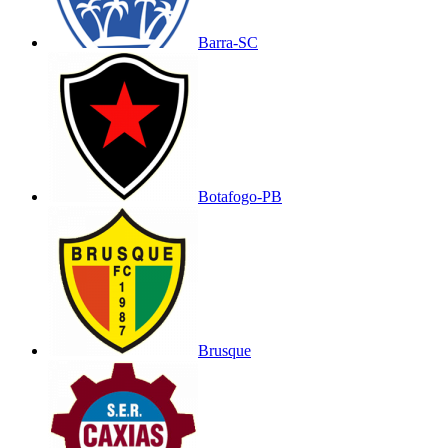
Barra-SC
Botafogo-PB
Brusque