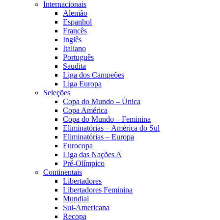
Internacionais
Alemão
Espanhol
Francês
Inglês
Italiano
Português
Saudita
Liga dos Campeões
Liga Europa
Seleções
Copa do Mundo – Única
Copa América
Copa do Mundo – Feminina
Eliminatórias – América do Sul
Eliminatórias – Europa
Eurocopa
Liga das Nações A
Pré-Olímpico
Continentais
Libertadores
Libertadores Feminina
Mundial
Sul-Americana
Recopa