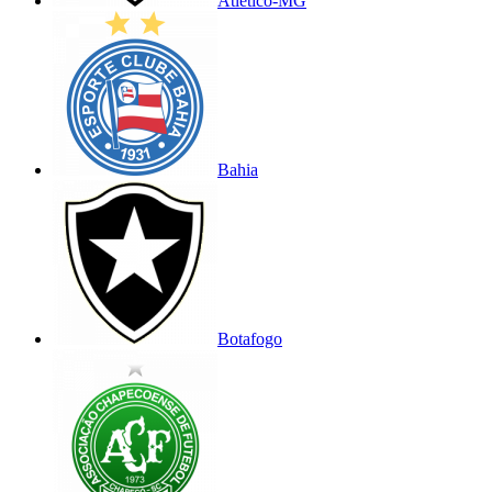
Atlético-MG
Bahia
Botafogo