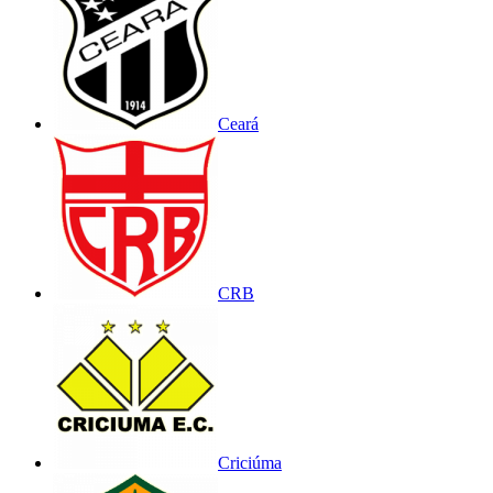
Ceará
CRB
Criciúma