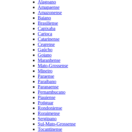
Alagoano
Amapaense
Amazonense
Baiano
Brasiliense
Capixaba
Carioca
Catarinense
Cearense
Gaúcho
Goiano
Maranhense
Mato-Grossense
Mineiro
Paraense
Paraibano
Paranaense
Pernambucano
Piauiense
Potiguar
Rondoniense
Roraimense
Sergipano
Sul-Mato-Grossense
Tocantinense