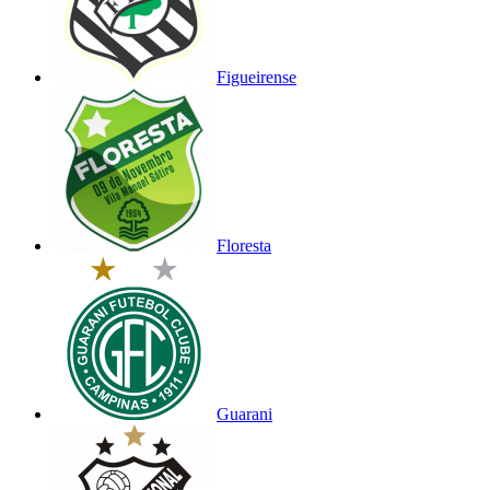
Figueirense
Floresta
Guarani