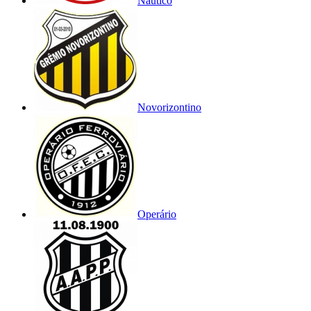
Náutico
Novorizontino
Operário