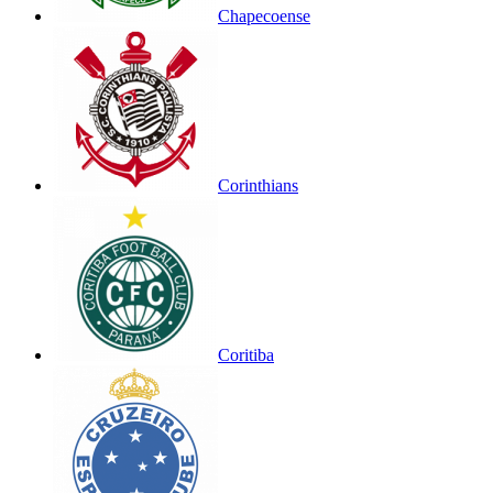
Chapecoense
Corinthians
Coritiba