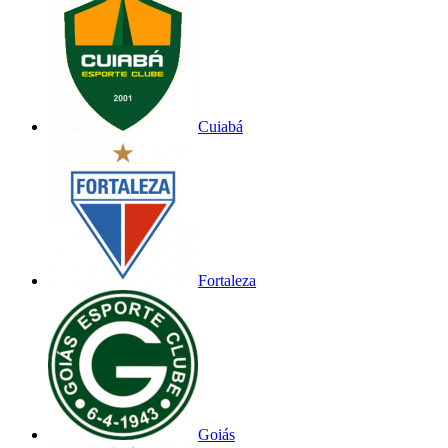
Cuiabá
Fortaleza
Goiás