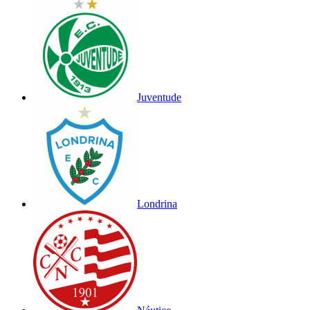
Juventude
Londrina