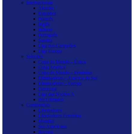
Internacionais
Alemão
Espanhol
Francês
Inglês
Italiano
Português
Saudita
Liga dos Campeões
Liga Europa
Seleções
Copa do Mundo – Única
Copa América
Copa do Mundo – Feminina
Eliminatórias – América do Sul
Eliminatórias – Europa
Eurocopa
Liga das Nações A
Pré-Olímpico
Continentais
Libertadores
Libertadores Feminina
Mundial
Sul-Americana
Recopa