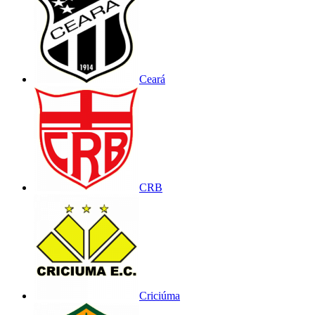
Ceará
CRB
Criciúma