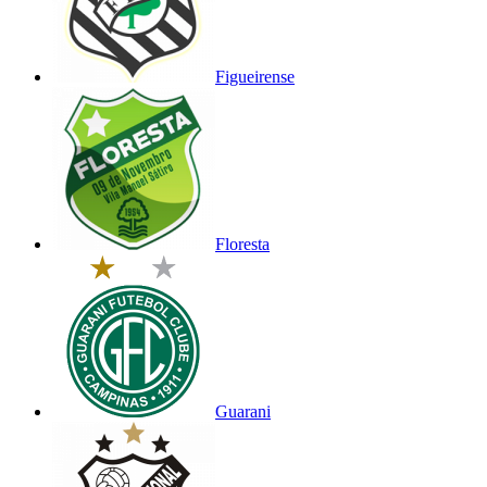
Figueirense
Floresta
Guarani