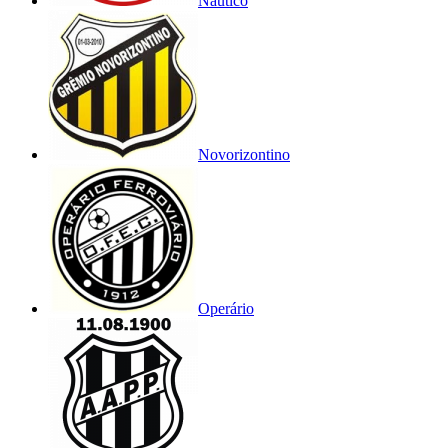
Náutico
Novorizontino
Operário