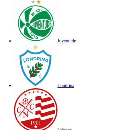
Juventude
Londrina