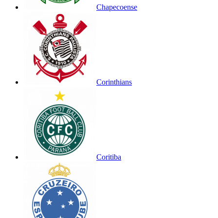
Chapecoense
Corinthians
Coritiba