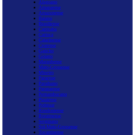
Alagoano
Amapaense
Amazonense
Baiano
Brasiliense
Capixaba
Carioca
Catarinense
Cearense
Gaúcho
Goiano
Maranhense
Mato-Grossense
Mineiro
Paraense
Paraibano
Paranaense
Pernambucano
Piauiense
Potiguar
Rondoniense
Roraimense
Sergipano
Sul-Mato-Grossense
Tocantinense