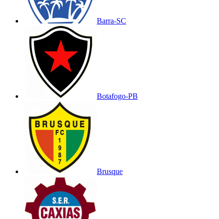
Barra-SC
Botafogo-PB
Brusque