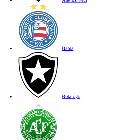
Atlético-MG
Bahia
Botafogo