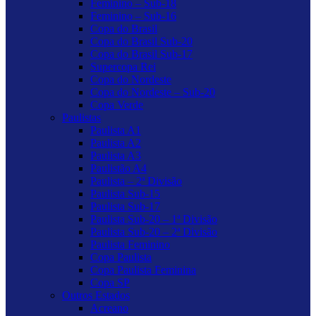
Feminino – Sub-18
Feminino – Sub-16
Copa do Brasil
Copa do Brasil Sub-20
Copa do Brasil Sub-17
Supercopa Rei
Copa do Nordeste
Copa do Nordeste – Sub-20
Copa Verde
Paulistas
Paulista A1
Paulista A2
Paulista A3
Paulistão A4
Paulista – 2ª Divisão
Paulista Sub-15
Paulista Sub-17
Paulista Sub-20 – 1ª Divisão
Paulista Sub-20 – 2ª Divisão
Paulista Feminino
Copa Paulista
Copa Paulista Feminina
Copa SP
Outros Estados
Acreano