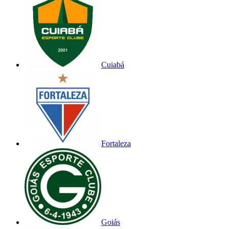
Cuiabá
Fortaleza
Goiás