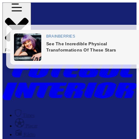
Fechar Menu
Times
Placar
Rádio