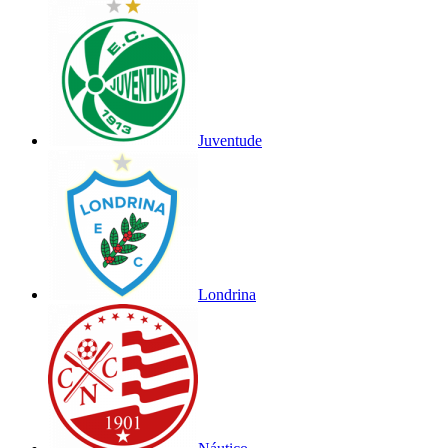
Juventude
Londrina