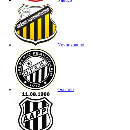
Náutico
Novorizontino
Operário