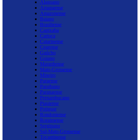
Alagoano
Amapaense
Amazonense
Baiano
Brasiliense
Capixaba
Carioca
Catarinense
Cearense
Gaúcho
Goiano
Maranhense
Mato-Grossense
Mineiro
Paraense
Paraibano
Paranaense
Pernambucano
Piauiense
Potiguar
Rondoniense
Roraimense
Sergipano
Sul-Mato-Grossense
Tocantinense