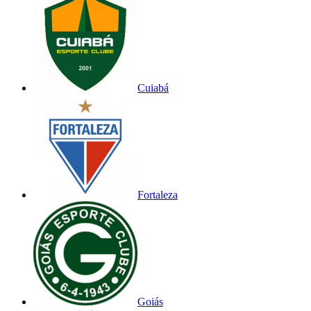
Cuiabá
Fortaleza
Goiás