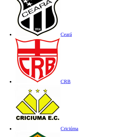
Ceará
CRB
Criciúma