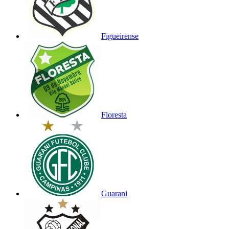
Figueirense
Floresta
Guarani