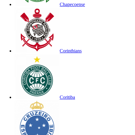
Chapecoense
Corinthians
Coritiba