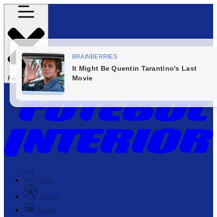
Fechar Menu
Times
Placar
Rádio