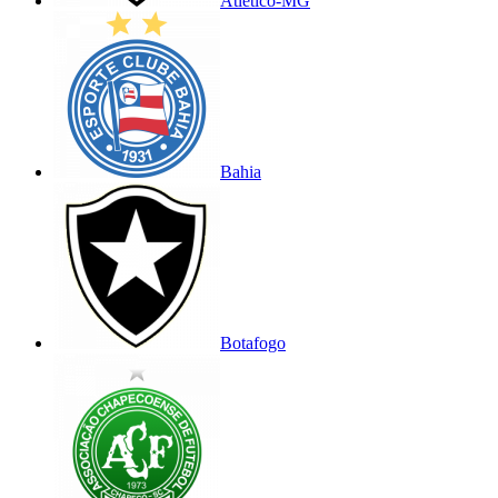
Atlético-MG
Bahia
Botafogo