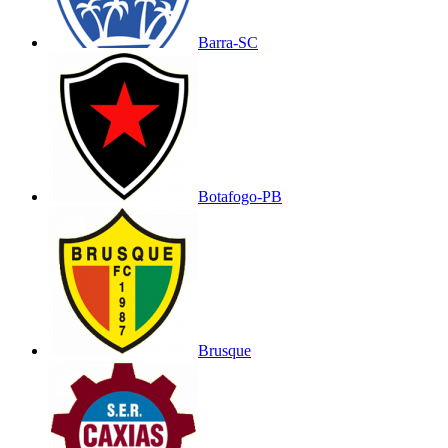
Barra-SC
Botafogo-PB
Brusque