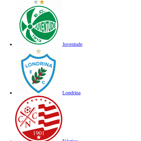
Juventude
Londrina