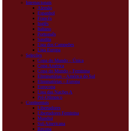
Internacionais
Alemão
Espanhol
Francês
Inglês
Italiano
Português
Saudita
Liga dos Campeões
Liga Europa
Seleções
Copa do Mundo – Única
Copa América
Copa do Mundo – Feminina
Eliminatórias – América do Sul
Eliminatórias – Europa
Eurocopa
Liga das Nações A
Pré-Olímpico
Continentais
Libertadores
Libertadores Feminina
Mundial
Sul-Americana
Recopa