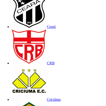
Ceará
CRB
Criciúma