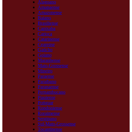
Alagoano
Amapaense
Amazonense
Baiano
Brasiliense
Capixaba
Carioca
Catarinense
Cearense
Gaúcho
Goiano
Maranhense
Mato-Grossense
Mineiro
Paraense
Paraibano
Paranaense
Pernambucano
Piauiense
Potiguar
Rondoniense
Roraimense
Sergipano
Sul-Mato-Grossense
Tocantinense