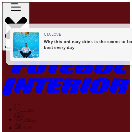
Fechar Menu
Times
Placar
Rádio