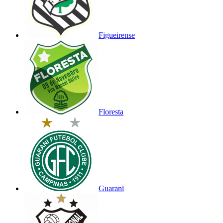
Figueirense
Floresta
Guarani