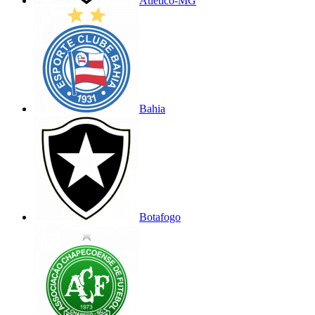
Atlético-MG
Bahia
Botafogo