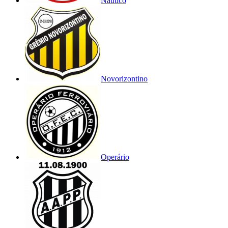
Náutico
Novorizontino
Operário