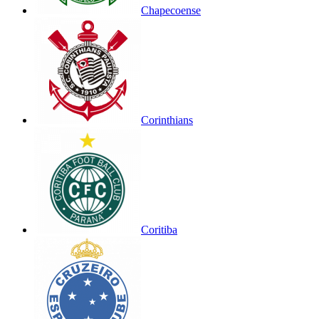
Chapecoense
Corinthians
Coritiba