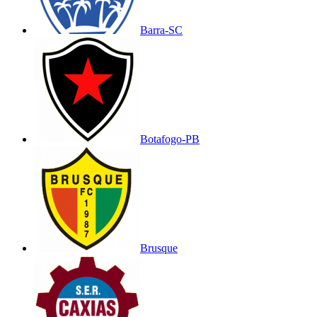
Barra-SC
Botafogo-PB
Brusque