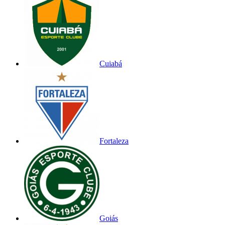
Cuiabá
Fortaleza
Goiás