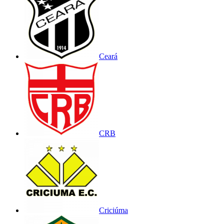
Ceará
CRB
Criciúma