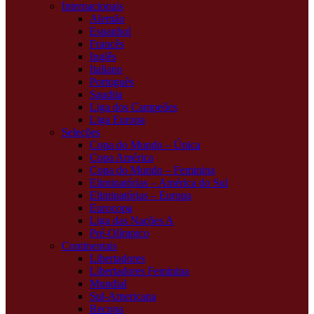
Internacionais
Alemão
Espanhol
Francês
Inglês
Italiano
Português
Saudita
Liga dos Campeões
Liga Europa
Seleções
Copa do Mundo – Única
Copa América
Copa do Mundo – Feminina
Eliminatórias – América do Sul
Eliminatórias – Europa
Eurocopa
Liga das Nações A
Pré-Olímpico
Continentais
Libertadores
Libertadores Feminina
Mundial
Sul-Americana
Recopa