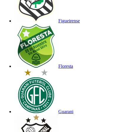
Figueirense
Floresta
Guarani