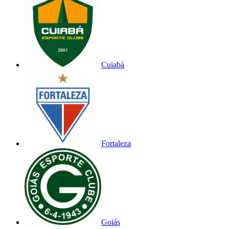
Cuiabá
Fortaleza
Goiás