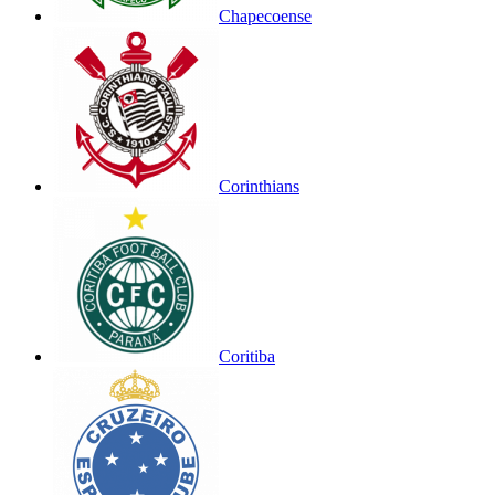
Chapecoense
Corinthians
Coritiba