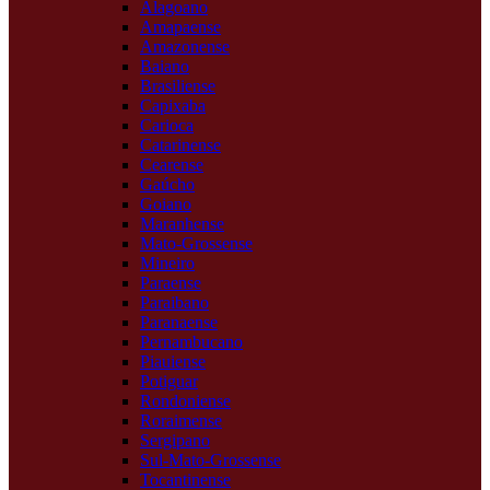
Alagoano
Amapaense
Amazonense
Baiano
Brasiliense
Capixaba
Carioca
Catarinense
Cearense
Gaúcho
Goiano
Maranhense
Mato-Grossense
Mineiro
Paraense
Paraibano
Paranaense
Pernambucano
Piauiense
Potiguar
Rondoniense
Roraimense
Sergipano
Sul-Mato-Grossense
Tocantinense