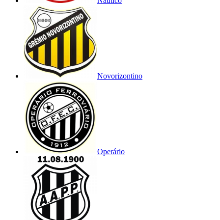
Náutico
Novorizontino
Operário