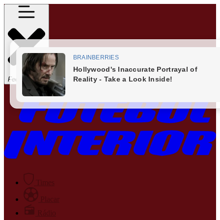
Fechar Menu
Times
Placar
Rádio