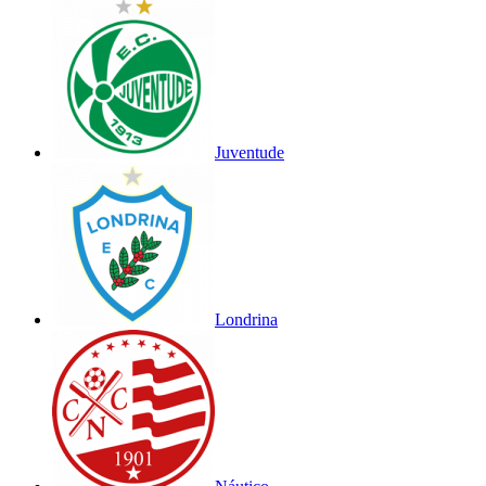
Juventude
Londrina