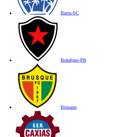
Barra-SC
Botafogo-PB
Brusque