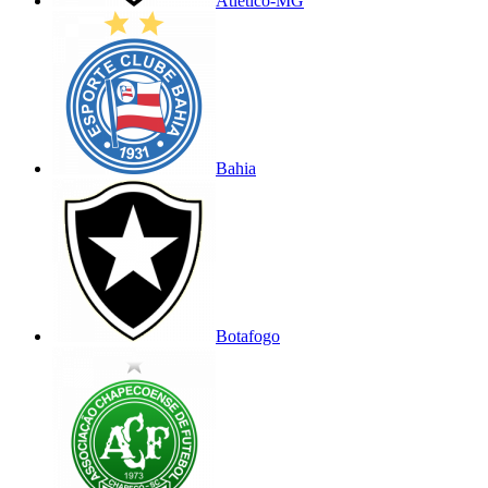
Atlético-MG
Bahia
Botafogo