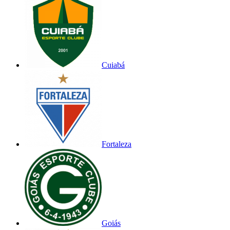
Cuiabá
Fortaleza
Goiás