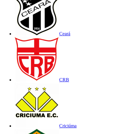
Ceará
CRB
Criciúma