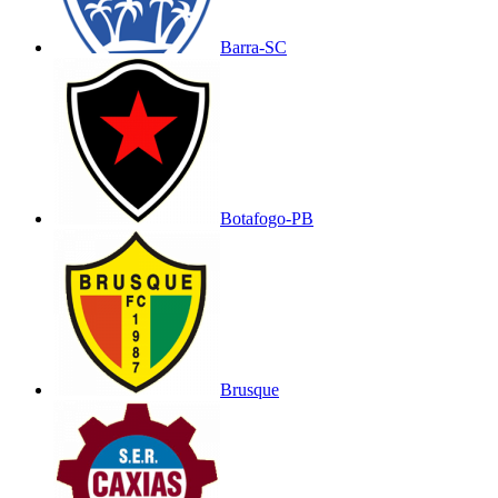
Barra-SC
Botafogo-PB
Brusque