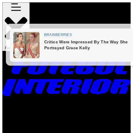
Fechar Menu
Times
Placar
Rádio