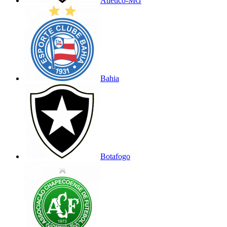
Atlético-MG
Bahia
Botafogo