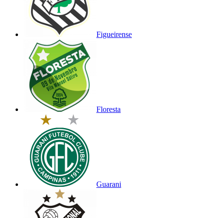
Figueirense
Floresta
Guarani