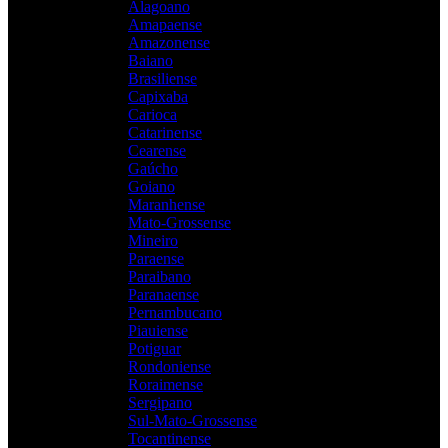
Alagoano
Amapaense
Amazonense
Baiano
Brasiliense
Capixaba
Carioca
Catarinense
Cearense
Gaúcho
Goiano
Maranhense
Mato-Grossense
Mineiro
Paraense
Paraibano
Paranaense
Pernambucano
Piauiense
Potiguar
Rondoniense
Roraimense
Sergipano
Sul-Mato-Grossense
Tocantinense