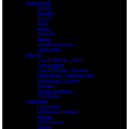
Internacionais
Alemão
Espanhol
Francês
Inglês
Italiano
Português
Saudita
Liga dos Campeões
Liga Europa
Seleções
Copa do Mundo – Única
Copa América
Copa do Mundo – Feminina
Eliminatórias – América do Sul
Eliminatórias – Europa
Eurocopa
Liga das Nações A
Pré-Olímpico
Continentais
Libertadores
Libertadores Feminina
Mundial
Sul-Americana
Recopa