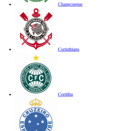
Chapecoense
Corinthians
Coritiba