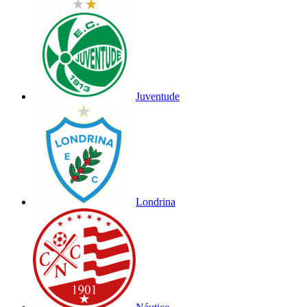
Juventude
Londrina