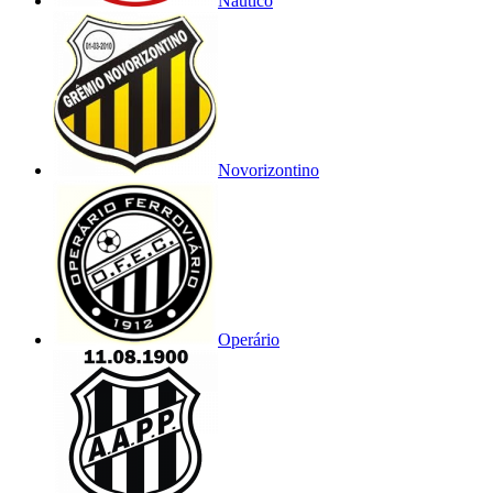
Náutico
Novorizontino
Operário