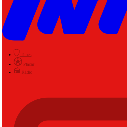
Times
Placar
Rádio