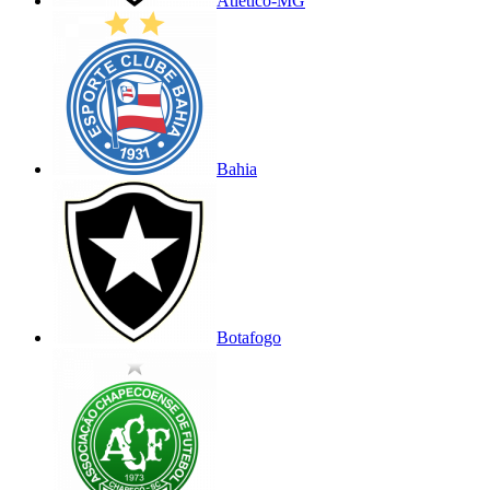
Atlético-MG
Bahia
Botafogo