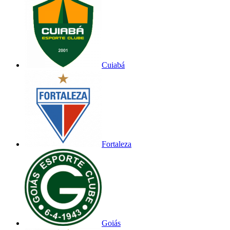
Cuiabá
Fortaleza
Goiás