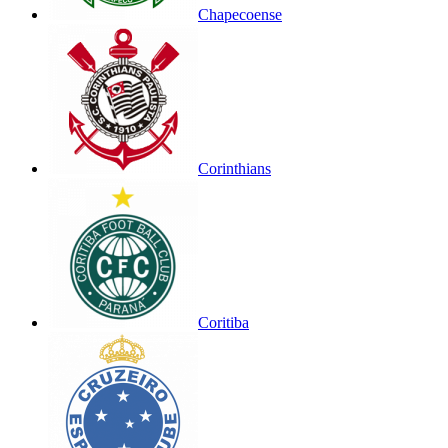
Chapecoense
Corinthians
Coritiba