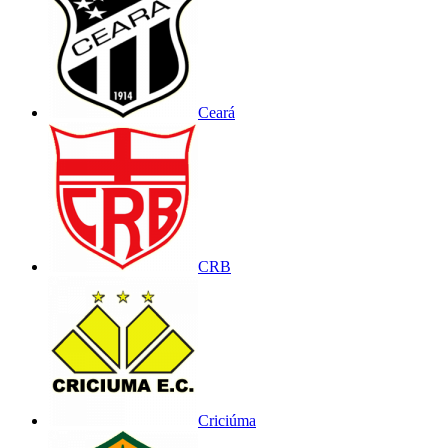
Ceará
CRB
Criciúma