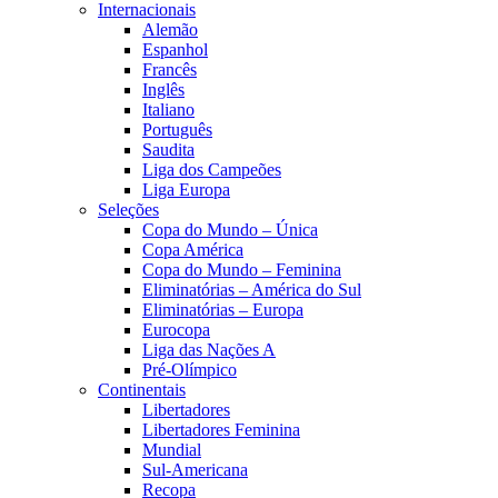
Internacionais
Alemão
Espanhol
Francês
Inglês
Italiano
Português
Saudita
Liga dos Campeões
Liga Europa
Seleções
Copa do Mundo – Única
Copa América
Copa do Mundo – Feminina
Eliminatórias – América do Sul
Eliminatórias – Europa
Eurocopa
Liga das Nações A
Pré-Olímpico
Continentais
Libertadores
Libertadores Feminina
Mundial
Sul-Americana
Recopa