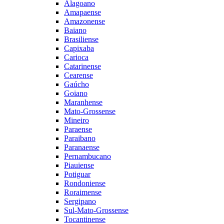
Alagoano
Amapaense
Amazonense
Baiano
Brasiliense
Capixaba
Carioca
Catarinense
Cearense
Gaúcho
Goiano
Maranhense
Mato-Grossense
Mineiro
Paraense
Paraibano
Paranaense
Pernambucano
Piauiense
Potiguar
Rondoniense
Roraimense
Sergipano
Sul-Mato-Grossense
Tocantinense