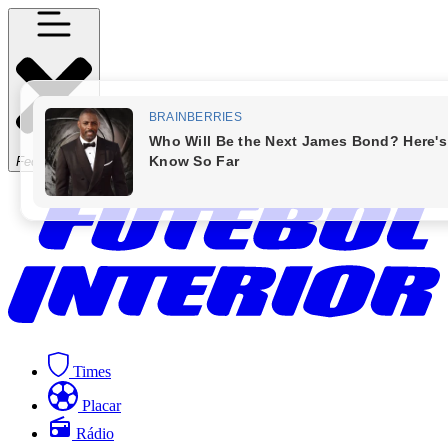
Fechar Menu
Times
Placar
Rádio