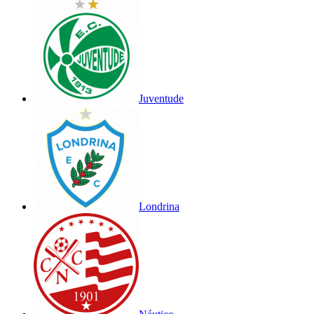
Juventude
Londrina