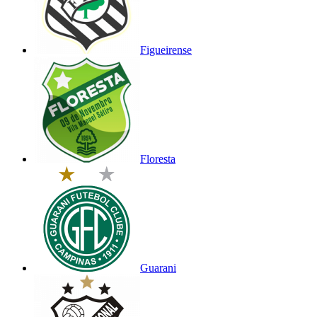
Figueirense
Floresta
Guarani