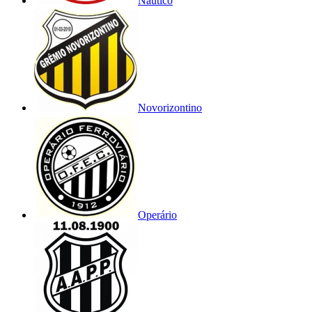
Náutico
Novorizontino
Operário