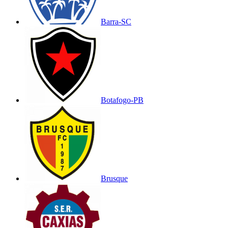
Barra-SC
Botafogo-PB
Brusque