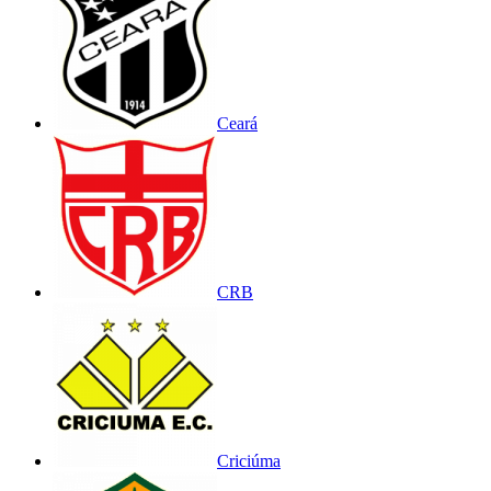
Ceará
CRB
Criciúma