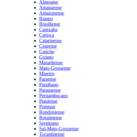
Alagoano
Amapaense
Amazonense
Baiano
Brasiliense
Capixaba
Carioca
Catarinense
Cearense
Gaúcho
Goiano
Maranhense
Mato-Grossense
Mineiro
Paraense
Paraibano
Paranaense
Pernambucano
Piauiense
Potiguar
Rondoniense
Roraimense
Sergipano
Sul-Mato-Grossense
Tocantinense