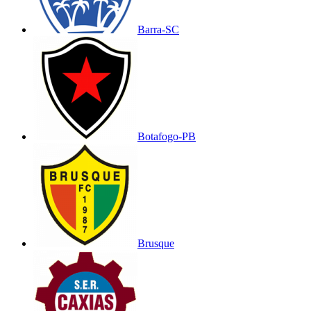
Barra-SC
Botafogo-PB
Brusque