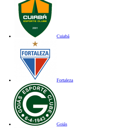
Cuiabá
Fortaleza
Goiás