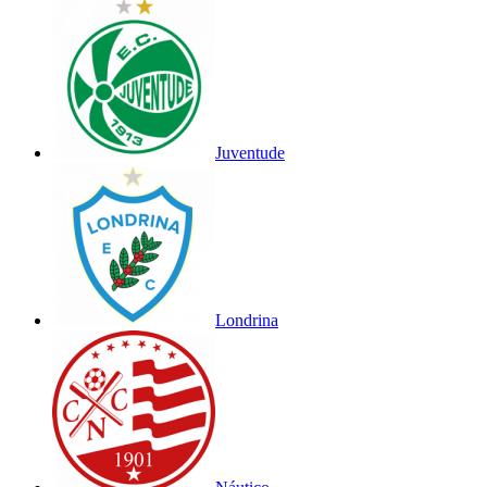
Juventude
Londrina