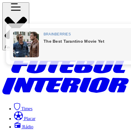
Fechar Menu
Times
Placar
Rádio