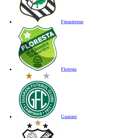
Figueirense
Floresta
Guarani