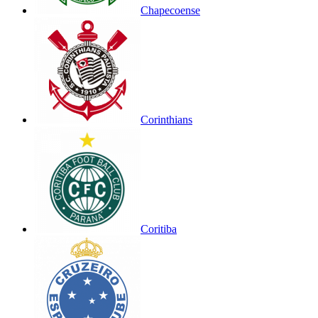
Chapecoense
Corinthians
Coritiba