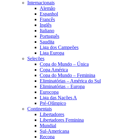
Internacionais
Alemão
Espanhol
Francês
Inglês
Italiano
Português
Saudita
Liga dos Campeões
Liga Europa
Seleções
Copa do Mundo – Única
Copa América
Copa do Mundo – Feminina
Eliminatórias – América do Sul
Eliminatórias – Europa
Eurocopa
Liga das Nações A
Pré-Olímpico
Continentais
Libertadores
Libertadores Feminina
Mundial
Sul-Americana
Recopa