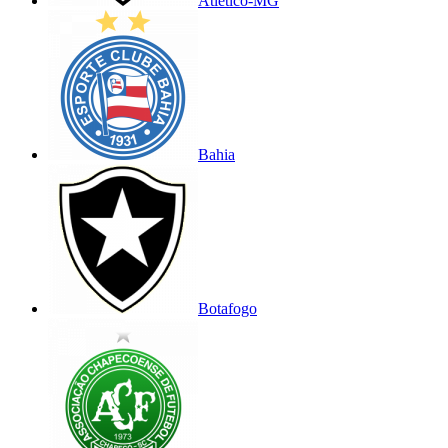
Atlético-MG
Bahia
Botafogo