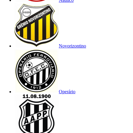
Náutico
Novorizontino
Operário