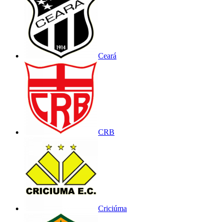
Ceará
CRB
Criciúma