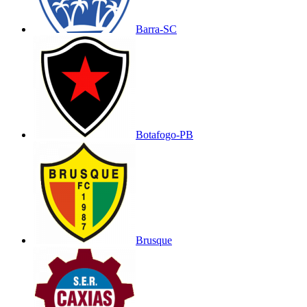
Barra-SC
Botafogo-PB
Brusque