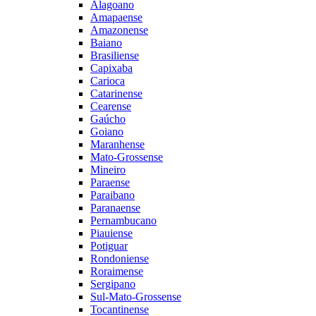
Alagoano
Amapaense
Amazonense
Baiano
Brasiliense
Capixaba
Carioca
Catarinense
Cearense
Gaúcho
Goiano
Maranhense
Mato-Grossense
Mineiro
Paraense
Paraibano
Paranaense
Pernambucano
Piauiense
Potiguar
Rondoniense
Roraimense
Sergipano
Sul-Mato-Grossense
Tocantinense