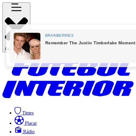
Fechar Menu
Times
Placar
Rádio