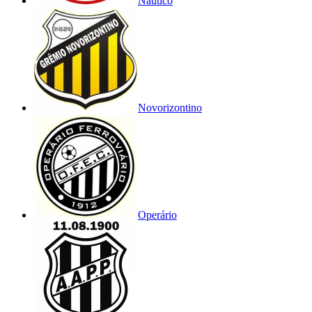
Náutico
Novorizontino
Operário