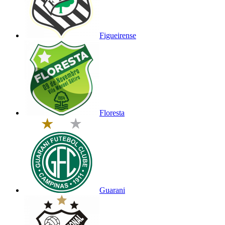
Figueirense
Floresta
Guarani