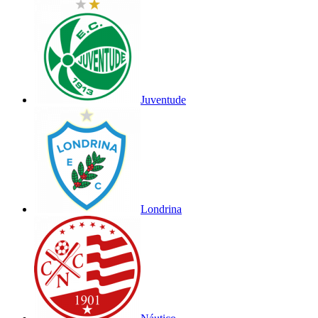
Juventude
Londrina