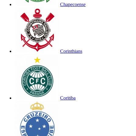
Chapecoense
Corinthians
Coritiba