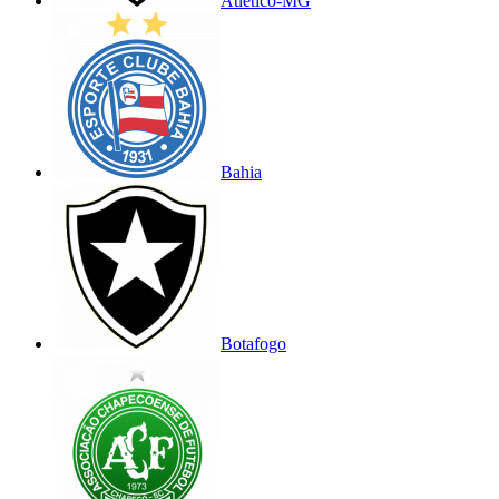
Atlético-MG
Bahia
Botafogo