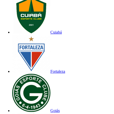
Cuiabá
Fortaleza
Goiás