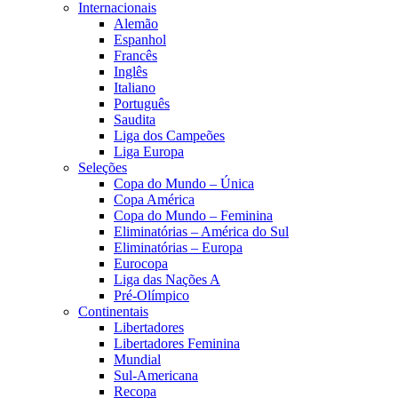
Internacionais
Alemão
Espanhol
Francês
Inglês
Italiano
Português
Saudita
Liga dos Campeões
Liga Europa
Seleções
Copa do Mundo – Única
Copa América
Copa do Mundo – Feminina
Eliminatórias – América do Sul
Eliminatórias – Europa
Eurocopa
Liga das Nações A
Pré-Olímpico
Continentais
Libertadores
Libertadores Feminina
Mundial
Sul-Americana
Recopa