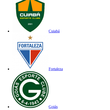
Cuiabá
Fortaleza
Goiás