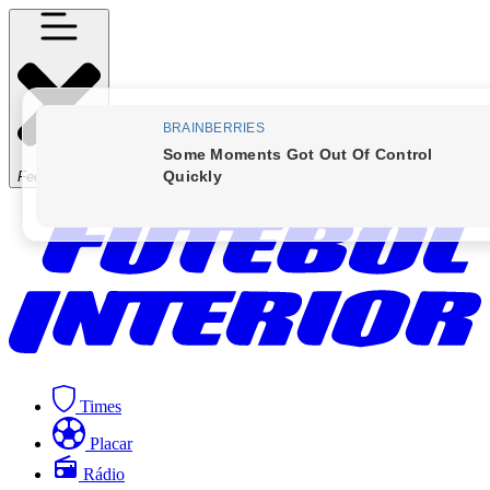
Fechar Menu
Times
Placar
Rádio