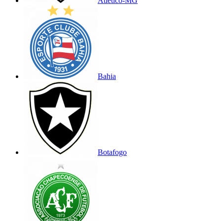
Atlético-MG
Bahia
Botafogo