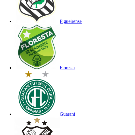
Figueirense
Floresta
Guarani