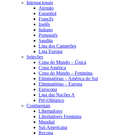
Internacionais
Alemão
Espanhol
Francês
Inglês
Italiano
Português
Saudita
Liga dos Campeões
Liga Europa
Seleções
Copa do Mundo – Única
Copa América
Copa do Mundo – Feminina
Eliminatórias – América do Sul
Eliminatórias – Europa
Eurocopa
Liga das Nações A
Pré-Olímpico
Continentais
Libertadores
Libertadores Feminina
Mundial
Sul-Americana
Recopa