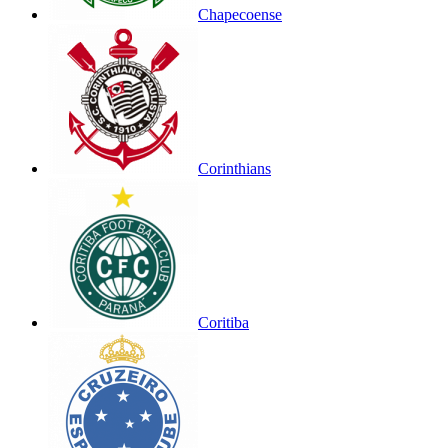
Chapecoense
Corinthians
Coritiba