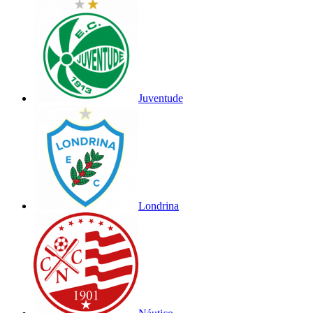
Juventude
Londrina