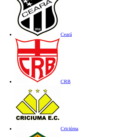
Ceará
CRB
Criciúma