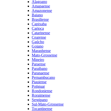
Alagoano
Amapaense
Amazonense
Baiano
Brasiliense
Capixaba
Carioca
Catarinense
Cearense
Gaúcho
Goiano
Maranhense
Mato-Grossense
Mineiro
Paraense
Paraibano
Paranaense
Pernambucano
Piauiense
Potiguar
Rondoniense
Roraimense
Sergipano
Sul-Mato-Grossense
Tocantinense