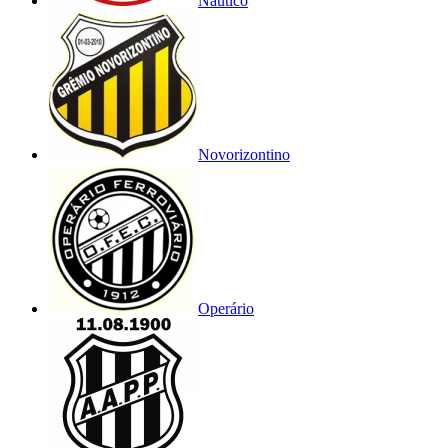
Náutico
Novorizontino
Operário