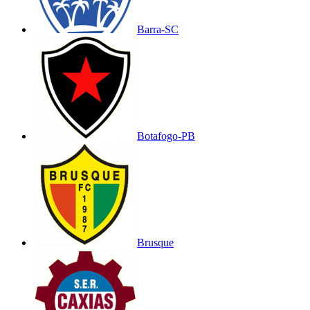
Barra-SC
Botafogo-PB
Brusque