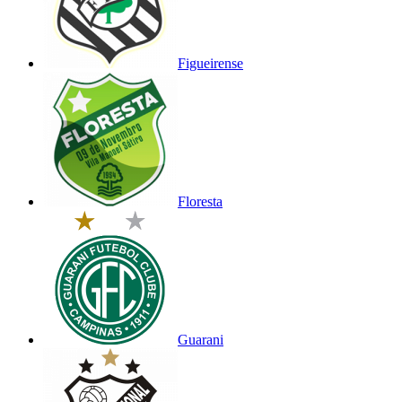
Figueirense
Floresta
Guarani