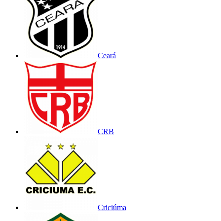
Ceará
CRB
Criciúma