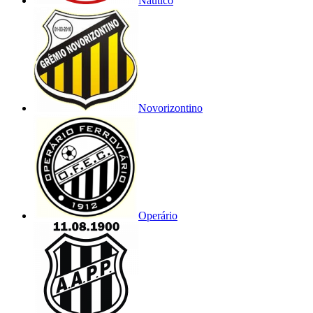
Náutico
Novorizontino
Operário