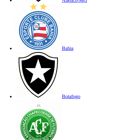
Atlético-MG
Bahia
Botafogo