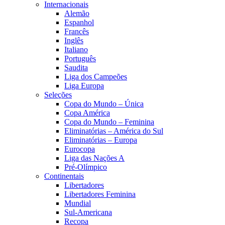
Internacionais
Alemão
Espanhol
Francês
Inglês
Italiano
Português
Saudita
Liga dos Campeões
Liga Europa
Seleções
Copa do Mundo – Única
Copa América
Copa do Mundo – Feminina
Eliminatórias – América do Sul
Eliminatórias – Europa
Eurocopa
Liga das Nações A
Pré-Olímpico
Continentais
Libertadores
Libertadores Feminina
Mundial
Sul-Americana
Recopa