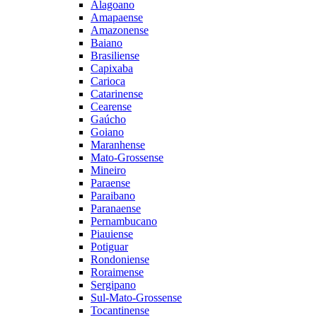
Alagoano
Amapaense
Amazonense
Baiano
Brasiliense
Capixaba
Carioca
Catarinense
Cearense
Gaúcho
Goiano
Maranhense
Mato-Grossense
Mineiro
Paraense
Paraibano
Paranaense
Pernambucano
Piauiense
Potiguar
Rondoniense
Roraimense
Sergipano
Sul-Mato-Grossense
Tocantinense