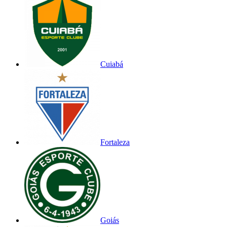
Cuiabá
Fortaleza
Goiás