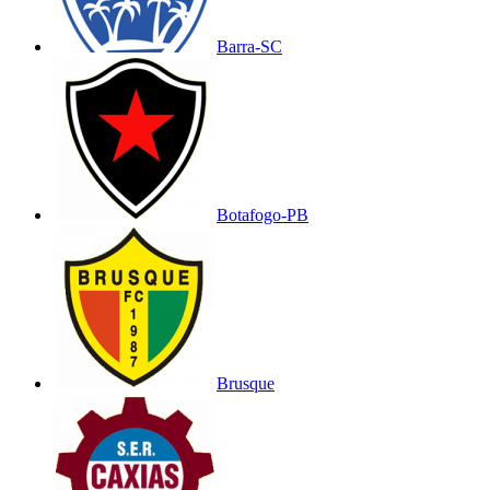
Barra-SC
Botafogo-PB
Brusque