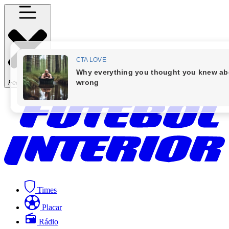
Fechar Menu
Times
Placar
Rádio