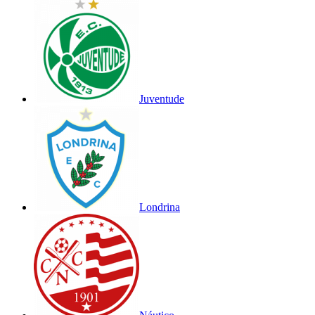
Juventude
Londrina