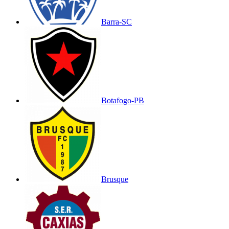
Barra-SC
Botafogo-PB
Brusque