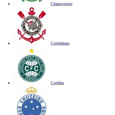
Chapecoense
Corinthians
Coritiba