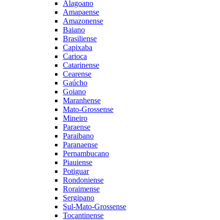
Alagoano
Amapaense
Amazonense
Baiano
Brasiliense
Capixaba
Carioca
Catarinense
Cearense
Gaúcho
Goiano
Maranhense
Mato-Grossense
Mineiro
Paraense
Paraibano
Paranaense
Pernambucano
Piauiense
Potiguar
Rondoniense
Roraimense
Sergipano
Sul-Mato-Grossense
Tocantinense