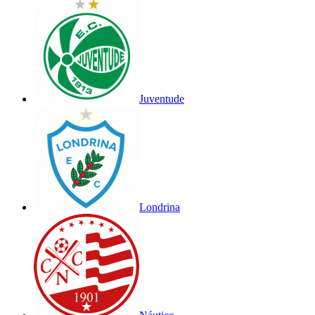
Juventude
Londrina