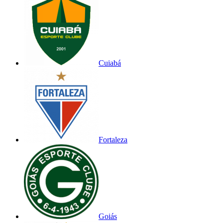
Cuiabá
Fortaleza
Goiás