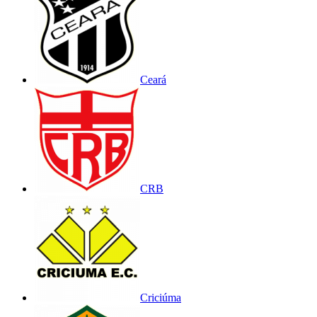
Ceará
CRB
Criciúma