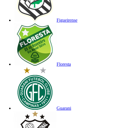
Figueirense
Floresta
Guarani