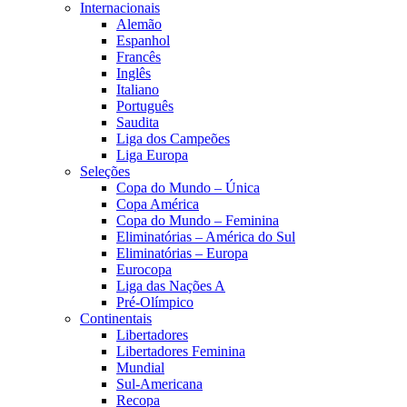
Internacionais
Alemão
Espanhol
Francês
Inglês
Italiano
Português
Saudita
Liga dos Campeões
Liga Europa
Seleções
Copa do Mundo – Única
Copa América
Copa do Mundo – Feminina
Eliminatórias – América do Sul
Eliminatórias – Europa
Eurocopa
Liga das Nações A
Pré-Olímpico
Continentais
Libertadores
Libertadores Feminina
Mundial
Sul-Americana
Recopa