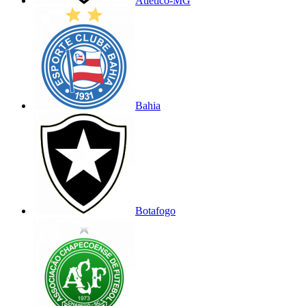
Atlético-MG
Bahia
Botafogo