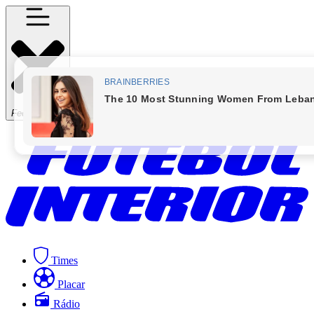
Fechar Menu
Times
Placar
Rádio