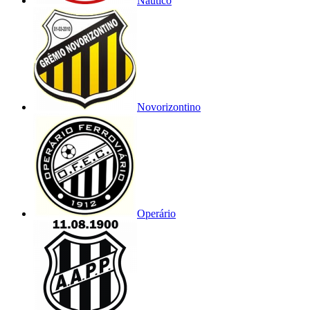
Náutico
Novorizontino
Operário