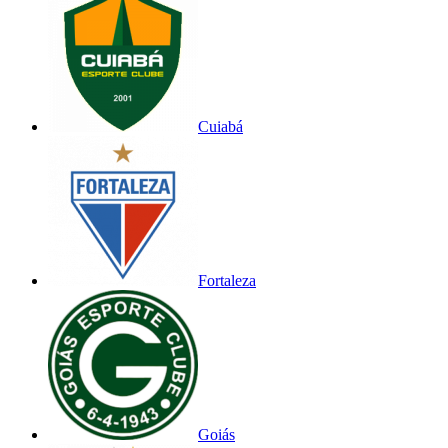
Cuiabá
Fortaleza
Goiás