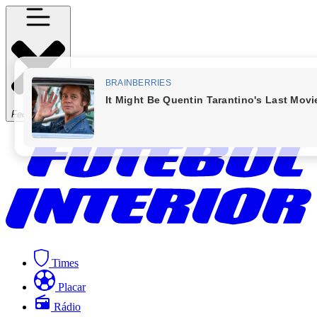
Fechar Menu
Times
Placar
Rádio