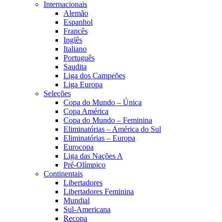
Internacionais
Alemão
Espanhol
Francês
Inglês
Italiano
Português
Saudita
Liga dos Campeões
Liga Europa
Seleções
Copa do Mundo – Única
Copa América
Copa do Mundo – Feminina
Eliminatórias – América do Sul
Eliminatórias – Europa
Eurocopa
Liga das Nações A
Pré-Olímpico
Continentais
Libertadores
Libertadores Feminina
Mundial
Sul-Americana
Recopa