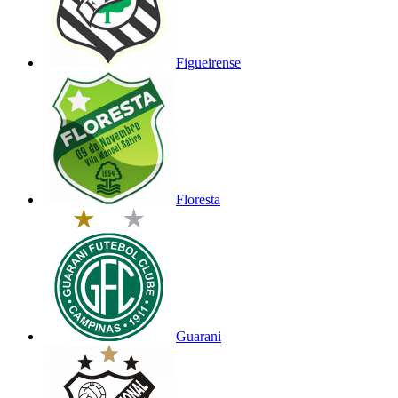
Figueirense
Floresta
Guarani