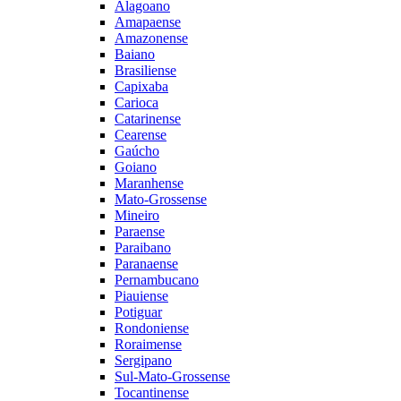
Alagoano
Amapaense
Amazonense
Baiano
Brasiliense
Capixaba
Carioca
Catarinense
Cearense
Gaúcho
Goiano
Maranhense
Mato-Grossense
Mineiro
Paraense
Paraibano
Paranaense
Pernambucano
Piauiense
Potiguar
Rondoniense
Roraimense
Sergipano
Sul-Mato-Grossense
Tocantinense