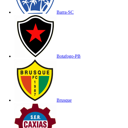
Barra-SC
Botafogo-PB
Brusque