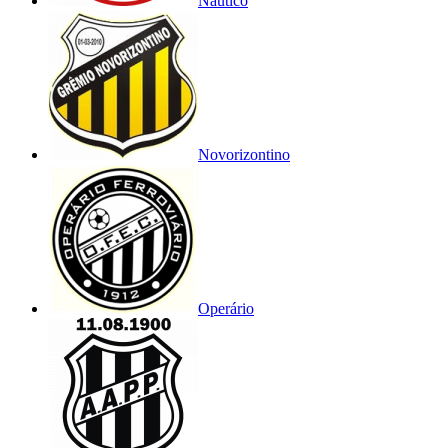
Náutico
Novorizontino
Operário