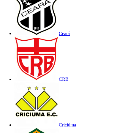
Ceará
CRB
Criciúma