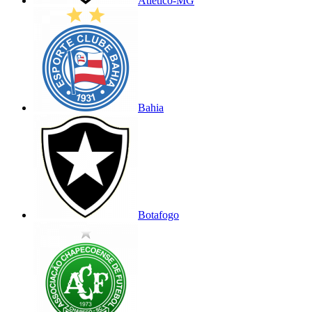
Atlético-MG
Bahia
Botafogo