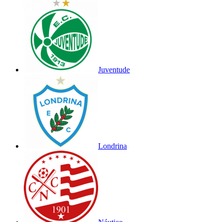
Juventude
Londrina