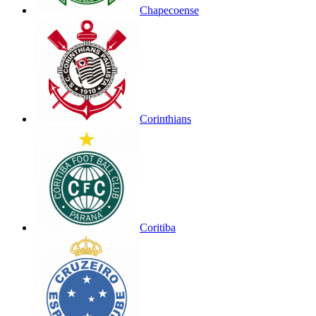
Chapecoense
Corinthians
Coritiba