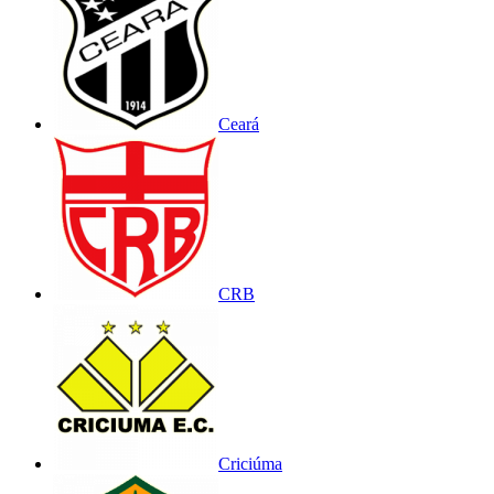
Ceará
CRB
Criciúma