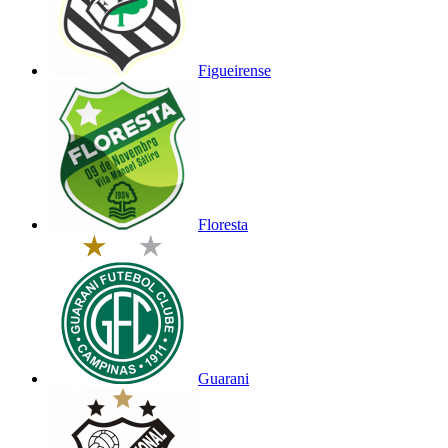
Figueirense
Floresta
Guarani