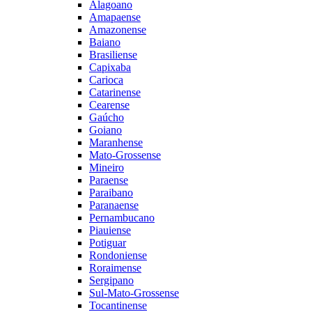
Alagoano
Amapaense
Amazonense
Baiano
Brasiliense
Capixaba
Carioca
Catarinense
Cearense
Gaúcho
Goiano
Maranhense
Mato-Grossense
Mineiro
Paraense
Paraibano
Paranaense
Pernambucano
Piauiense
Potiguar
Rondoniense
Roraimense
Sergipano
Sul-Mato-Grossense
Tocantinense