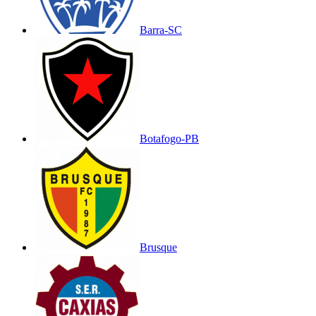
Barra-SC
Botafogo-PB
Brusque