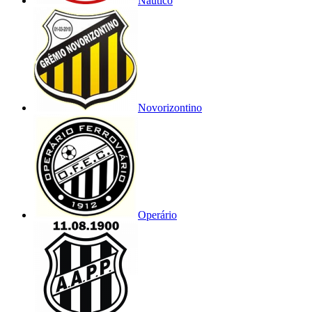
Náutico
Novorizontino
Operário