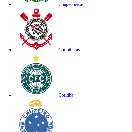
Chapecoense
Corinthians
Coritiba