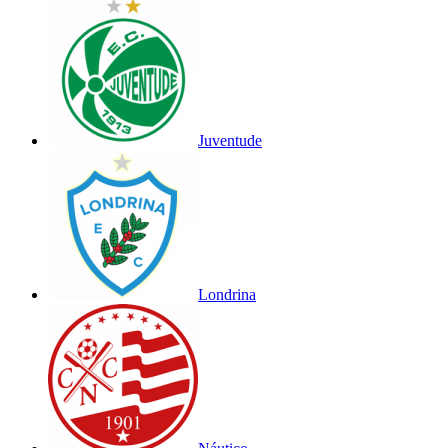
Juventude
Londrina