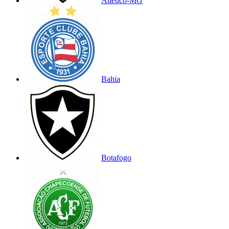
Atlético-MG
Bahia
Botafogo