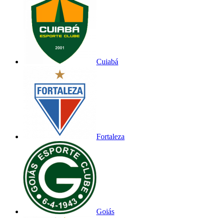
Cuiabá
Fortaleza
Goiás