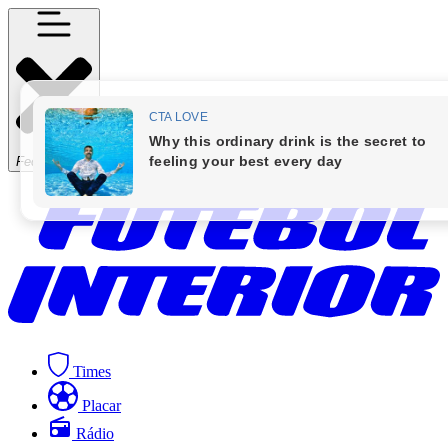
Fechar Menu
Times
Placar
Rádio