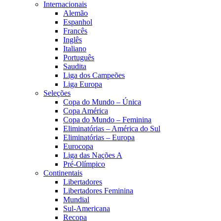
Internacionais
Alemão
Espanhol
Francês
Inglês
Italiano
Português
Saudita
Liga dos Campeões
Liga Europa
Seleções
Copa do Mundo – Única
Copa América
Copa do Mundo – Feminina
Eliminatórias – América do Sul
Eliminatórias – Europa
Eurocopa
Liga das Nações A
Pré-Olímpico
Continentais
Libertadores
Libertadores Feminina
Mundial
Sul-Americana
Recopa