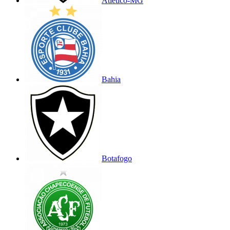
Atlético-MG
Bahia
Botafogo