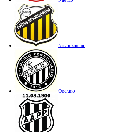
Náutico
Novorizontino
Operário