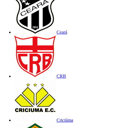
Ceará
CRB
Criciúma