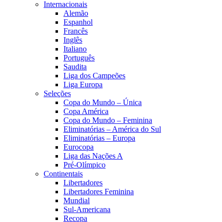
Internacionais
Alemão
Espanhol
Francês
Inglês
Italiano
Português
Saudita
Liga dos Campeões
Liga Europa
Seleções
Copa do Mundo – Única
Copa América
Copa do Mundo – Feminina
Eliminatórias – América do Sul
Eliminatórias – Europa
Eurocopa
Liga das Nações A
Pré-Olímpico
Continentais
Libertadores
Libertadores Feminina
Mundial
Sul-Americana
Recopa