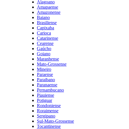
Alagoano
Amapaense
Amazonense
Baiano
Brasiliense
Capixaba
Carioca
Catarinense
Cearense
Gaúcho
Goiano
Maranhense
Mato-Grossense
Mineiro
Paraense
Paraibano
Paranaense
Pernambucano
Piauiense
Potiguar
Rondoniense
Roraimense
Sergipano
Sul-Mato-Grossense
Tocantinense