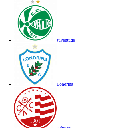
Juventude
Londrina