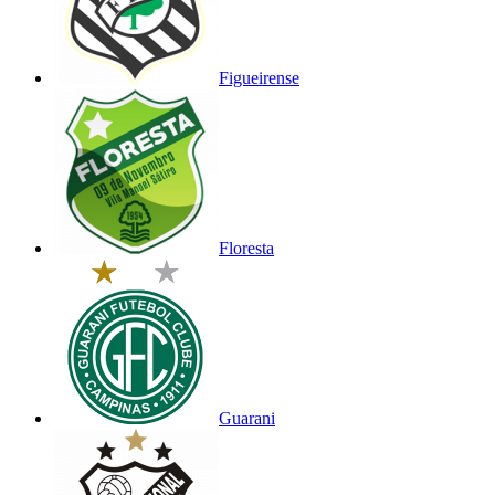
Figueirense
Floresta
Guarani