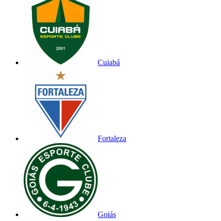
Cuiabá
Fortaleza
Goiás