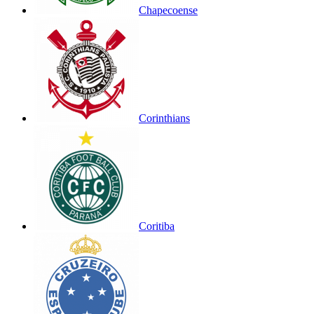
Chapecoense
Corinthians
Coritiba