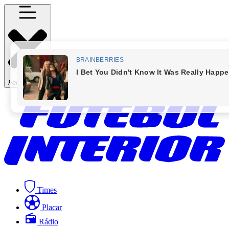
Fechar Menu
Times
Placar
Rádio