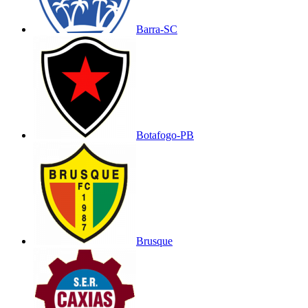
Barra-SC
Botafogo-PB
Brusque