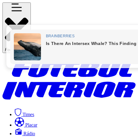
Fechar Menu
Times
Placar
Rádio