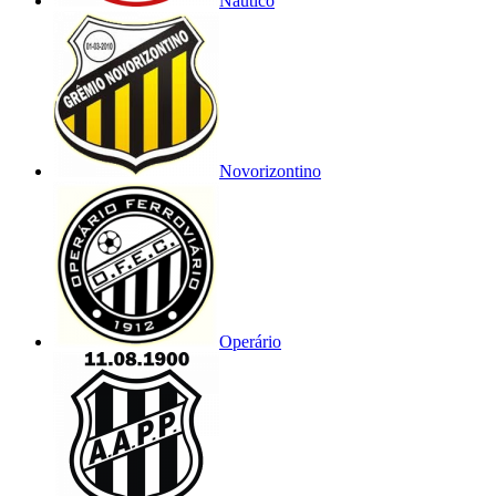
Náutico
Novorizontino
Operário