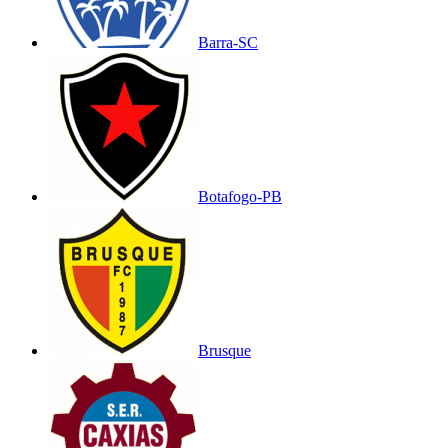
Barra-SC
Botafogo-PB
Brusque