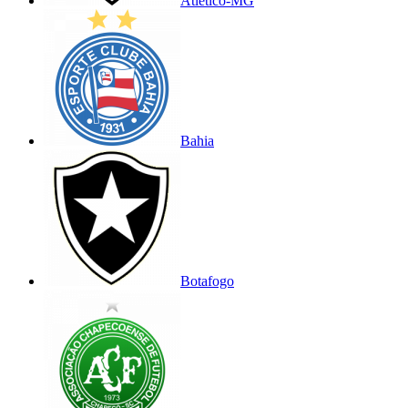
Atlético-MG
Bahia
Botafogo