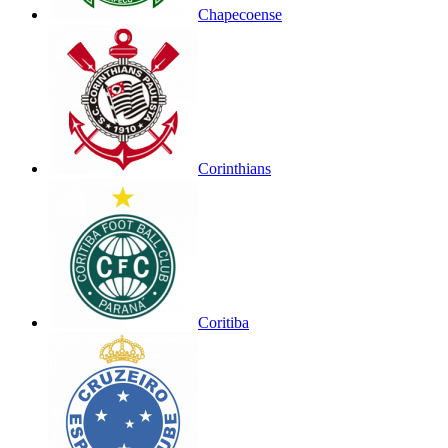
Chapecoense
Corinthians
Coritiba