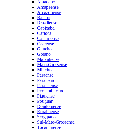
Alagoano
Amapaense
Amazonense
Baiano
Brasiliense
Capixaba
Carioca
Catarinense
Cearense
Gaúcho
Goiano
Maranhense
Mato-Grossense
Mineiro
Paraense
Paraibano
Paranaense
Pernambucano
Piauiense
Potiguar
Rondoniense
Roraimense
Sergipano
Sul-Mato-Grossense
Tocantinense