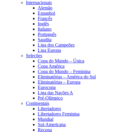
Internacionais
Alemão
Espanhol
Francês
Inglês
Italiano
Português
Saudita
Liga dos Campeões
Liga Europa
Seleções
Copa do Mundo – Única
Copa América
Copa do Mundo – Feminina
Eliminatórias – América do Sul
Eliminatórias – Europa
Eurocopa
Liga das Nações A
Pré-Olímpico
Continentais
Libertadores
Libertadores Feminina
Mundial
Sul-Americana
Recopa