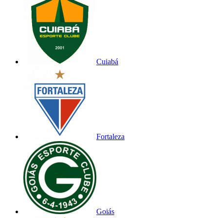
Cuiabá
Fortaleza
Goiás