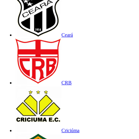
Ceará
CRB
Criciúma