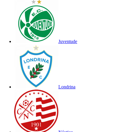
Juventude
Londrina