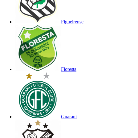
Figueirense
Floresta
Guarani