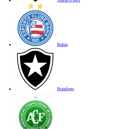
Atlético-MG
Bahia
Botafogo