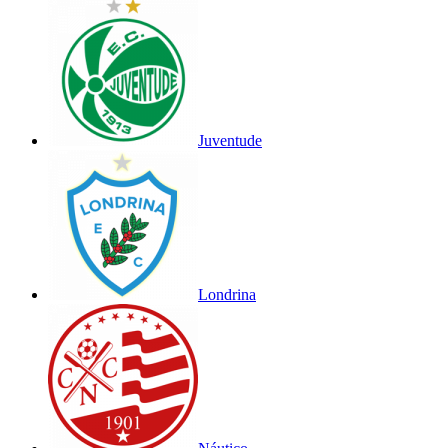
Juventude
Londrina