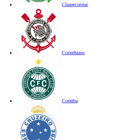
Chapecoense
Corinthians
Coritiba