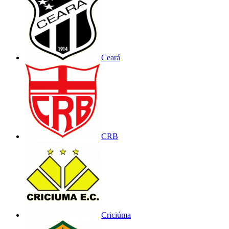
Ceará
CRB
Criciúma