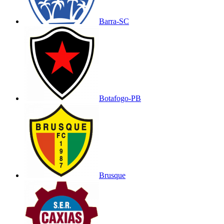
Barra-SC
Botafogo-PB
Brusque