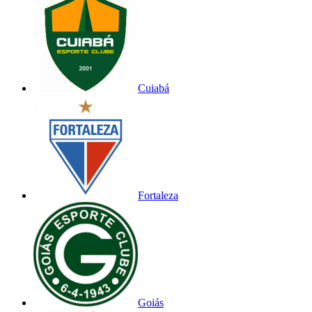
Cuiabá
Fortaleza
Goiás