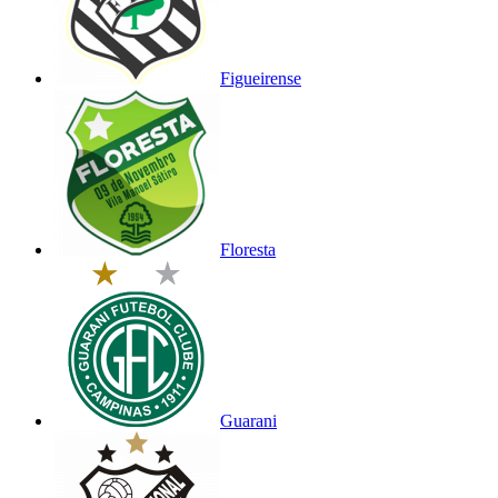
Figueirense
Floresta
Guarani