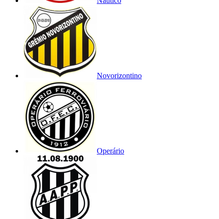
Náutico
Novorizontino
Operário