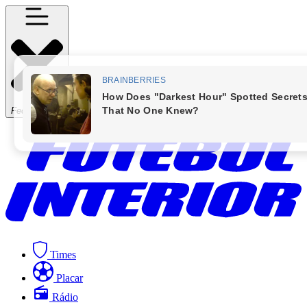
Fechar Menu
Times
Placar
Rádio