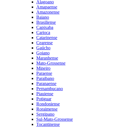
Alagoano
Amapaense
Amazonense
Baiano
Brasiliense
Capixaba
Carioca
Catarinense
Cearense
Gaúcho
Goiano
Maranhense
Mato-Grossense
Mineiro
Paraense
Paraibano
Paranaense
Pernambucano
Piauiense
Potiguar
Rondoniense
Roraimense
Sergipano
Sul-Mato-Grossense
Tocantinense