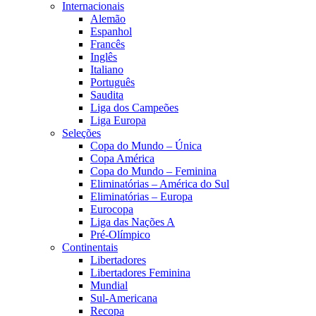
Internacionais
Alemão
Espanhol
Francês
Inglês
Italiano
Português
Saudita
Liga dos Campeões
Liga Europa
Seleções
Copa do Mundo – Única
Copa América
Copa do Mundo – Feminina
Eliminatórias – América do Sul
Eliminatórias – Europa
Eurocopa
Liga das Nações A
Pré-Olímpico
Continentais
Libertadores
Libertadores Feminina
Mundial
Sul-Americana
Recopa