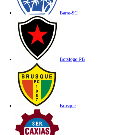
Barra-SC
Botafogo-PB
Brusque