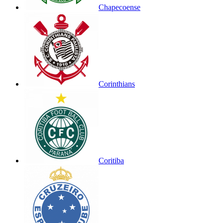
Chapecoense
Corinthians
Coritiba