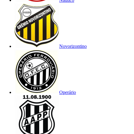
Náutico
Novorizontino
Operário