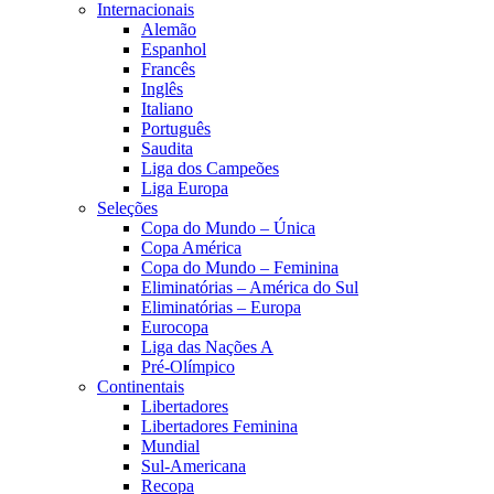
Internacionais
Alemão
Espanhol
Francês
Inglês
Italiano
Português
Saudita
Liga dos Campeões
Liga Europa
Seleções
Copa do Mundo – Única
Copa América
Copa do Mundo – Feminina
Eliminatórias – América do Sul
Eliminatórias – Europa
Eurocopa
Liga das Nações A
Pré-Olímpico
Continentais
Libertadores
Libertadores Feminina
Mundial
Sul-Americana
Recopa