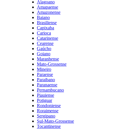
Alagoano
Amapaense
Amazonense
Baiano
Brasiliense
Capixaba
Carioca
Catarinense
Cearense
Gaúcho
Goiano
Maranhense
Mato-Grossense
Mineiro
Paraense
Paraibano
Paranaense
Pernambucano
Piauiense
Potiguar
Rondoniense
Roraimense
Sergipano
Sul-Mato-Grossense
Tocantinense