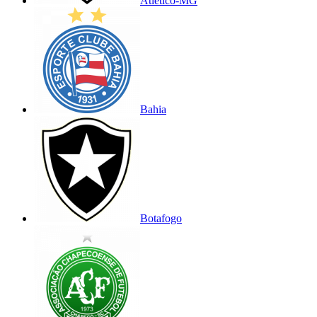
Atlético-MG
Bahia
Botafogo