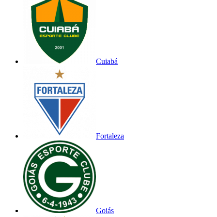
Cuiabá
Fortaleza
Goiás