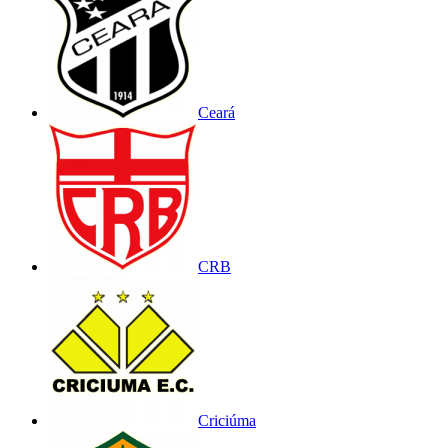
Ceará
CRB
Criciúma