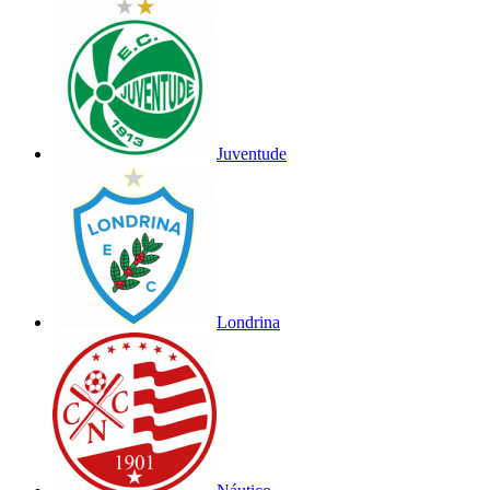
Juventude
Londrina