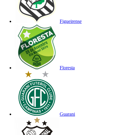
Figueirense
Floresta
Guarani