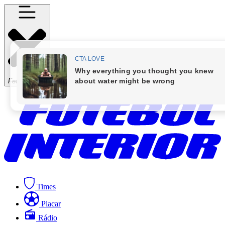
Fechar Menu
Times
Placar
Rádio