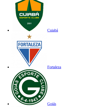
Cuiabá
Fortaleza
Goiás