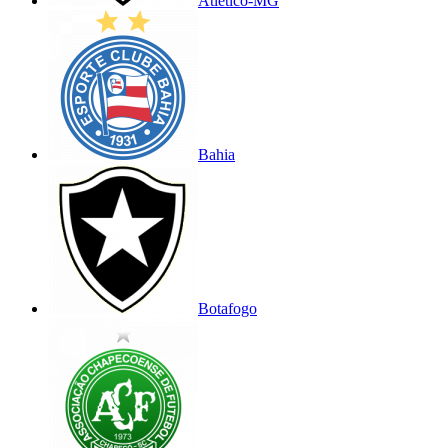
Atlético-MG
Bahia
Botafogo