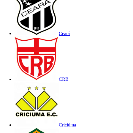
Ceará
CRB
Criciúma