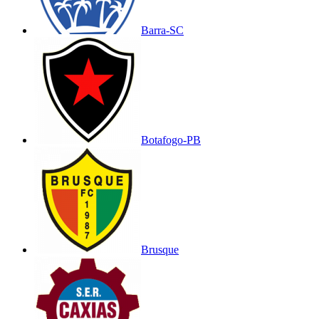
Barra-SC
Botafogo-PB
Brusque