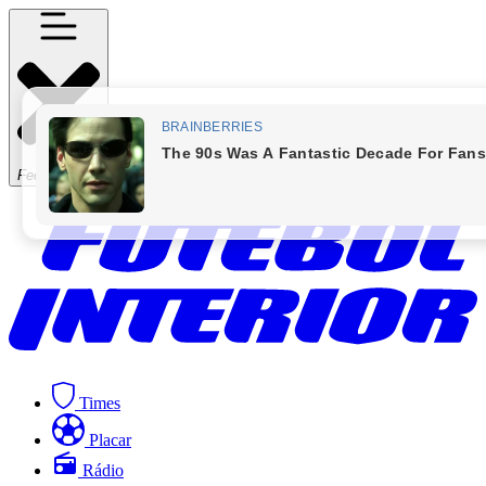
Fechar Menu
Times
Placar
Rádio