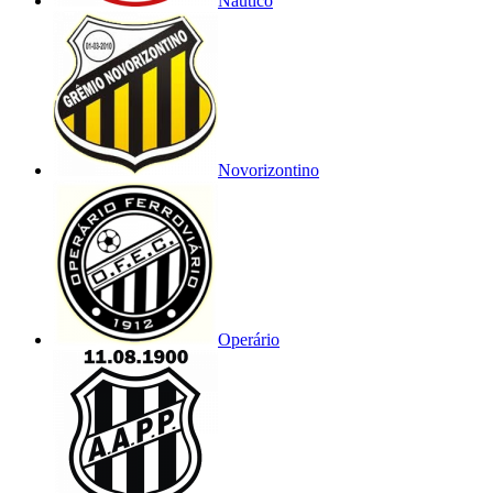
Náutico
Novorizontino
Operário