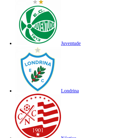
Juventude
Londrina