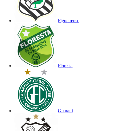
Figueirense
Floresta
Guarani