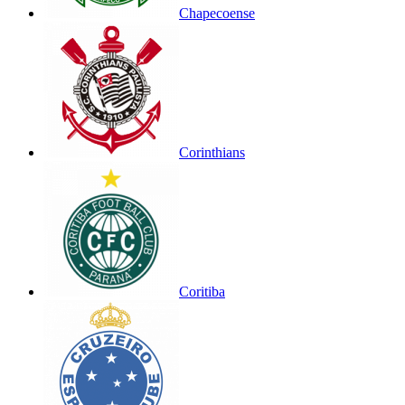
Chapecoense
Corinthians
Coritiba