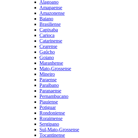
Alagoano
Amapaense
Amazonense
Baiano
Brasiliense
Capixaba
Carioca
Catarinense
Cearense
Gaúcho
Goiano
Maranhense
Mato-Grossense
Mineiro
Paraense
Paraibano
Paranaense
Pernambucano
Piauiense
Potiguar
Rondoniense
Roraimense
Sergipano
Sul-Mato-Grossense
Tocantinense