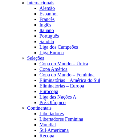
Internacionais
Alemão
Espanhol
Francês
Inglês
Italiano
Português
Saudita
Liga dos Campeões
Liga Europa
Seleções
Copa do Mundo – Única
Copa América
Copa do Mundo – Feminina
Eliminatórias – América do Sul
Eliminatórias – Europa
Eurocopa
Liga das Nações A
Pré-Olímpico
Continentais
Libertadores
Libertadores Feminina
Mundial
Sul-Americana
Recopa