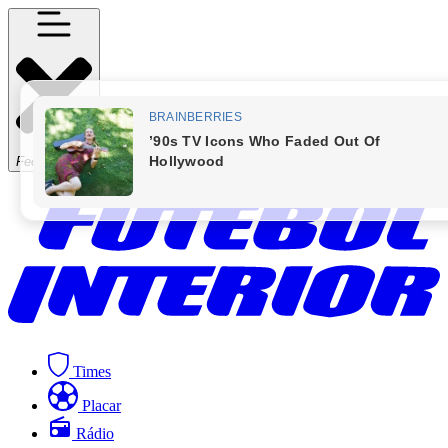
Fechar Menu
Times
Placar
Rádio