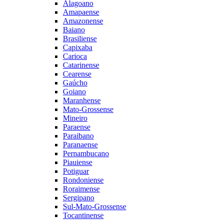
Alagoano
Amapaense
Amazonense
Baiano
Brasiliense
Capixaba
Carioca
Catarinense
Cearense
Gaúcho
Goiano
Maranhense
Mato-Grossense
Mineiro
Paraense
Paraibano
Paranaense
Pernambucano
Piauiense
Potiguar
Rondoniense
Roraimense
Sergipano
Sul-Mato-Grossense
Tocantinense