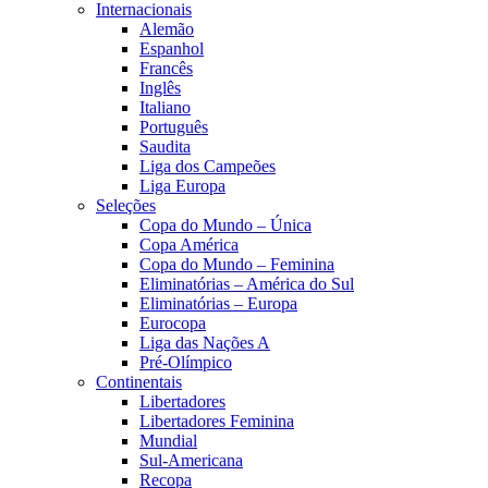
Internacionais
Alemão
Espanhol
Francês
Inglês
Italiano
Português
Saudita
Liga dos Campeões
Liga Europa
Seleções
Copa do Mundo – Única
Copa América
Copa do Mundo – Feminina
Eliminatórias – América do Sul
Eliminatórias – Europa
Eurocopa
Liga das Nações A
Pré-Olímpico
Continentais
Libertadores
Libertadores Feminina
Mundial
Sul-Americana
Recopa