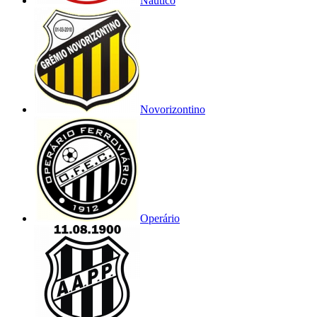
Náutico
Novorizontino
Operário