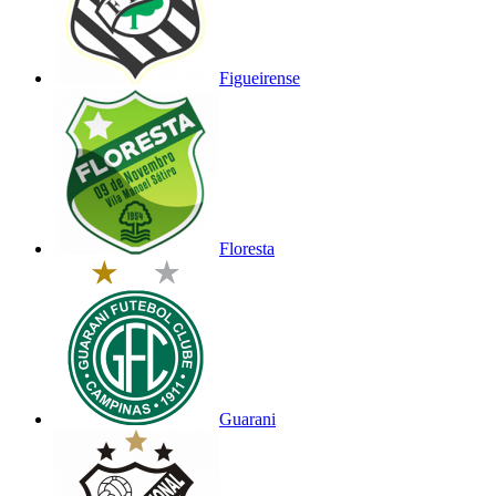
Figueirense
Floresta
Guarani