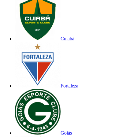
Cuiabá
Fortaleza
Goiás