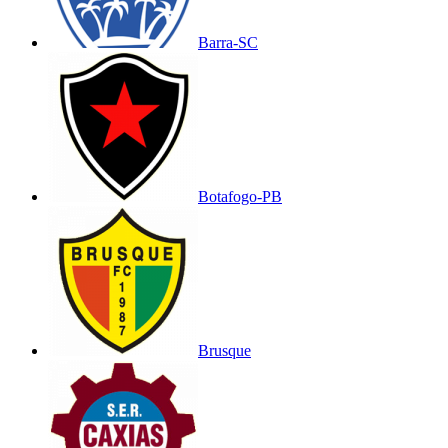
Barra-SC
Botafogo-PB
Brusque