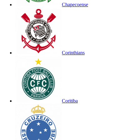
Chapecoense
Corinthians
Coritiba