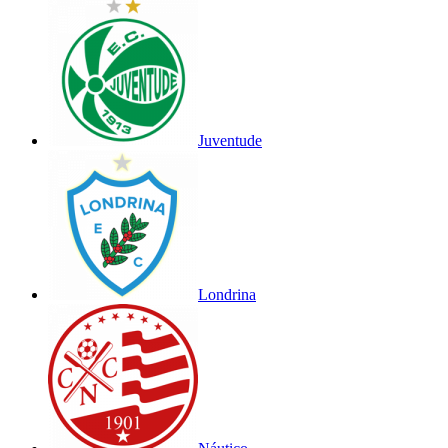
Juventude
Londrina