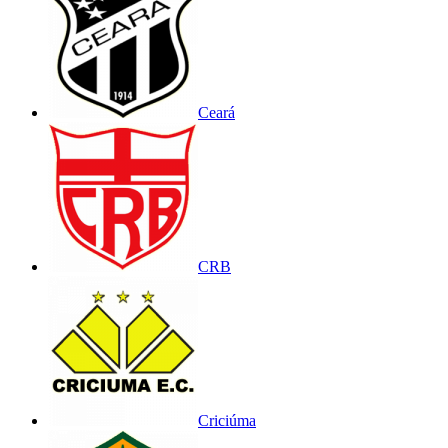
Ceará
CRB
Criciúma