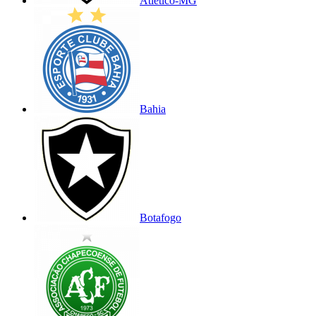
Atlético-MG
Bahia
Botafogo