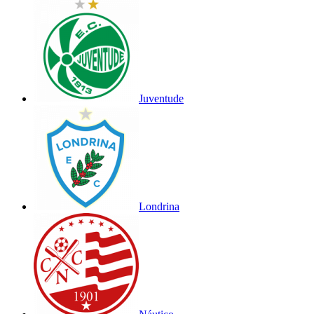
Juventude
Londrina