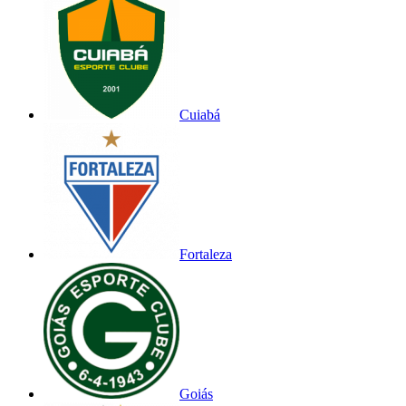
Cuiabá
Fortaleza
Goiás