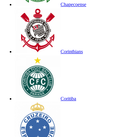
Chapecoense
Corinthians
Coritiba