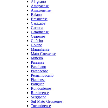
Alagoano
Amapaense
Amazonense
Baiano
Brasiliense
Capixaba
Carioca
Catarinense
Cearense
Gaúcho
Goiano
Maranhense
Mato-Grossense
Mineiro
Paraense
Paraibano
Paranaense
Pernambucano
Piauiense
Potiguar
Rondoniense
Roraimense
Sergipano
Sul-Mato-Grossense
Tocantinense