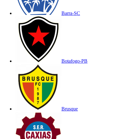
Barra-SC
Botafogo-PB
Brusque