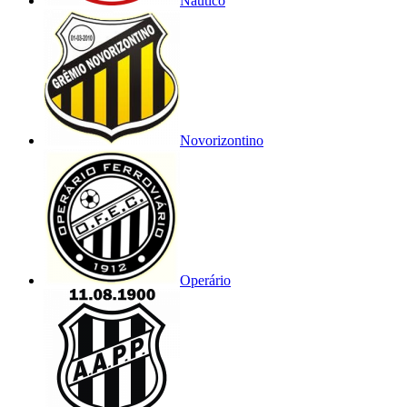
Náutico
Novorizontino
Operário