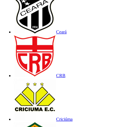
Ceará
CRB
Criciúma