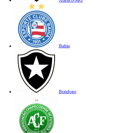
Atlético-MG
Bahia
Botafogo