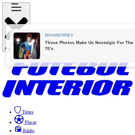
Fechar Menu
Times
Placar
Rádio