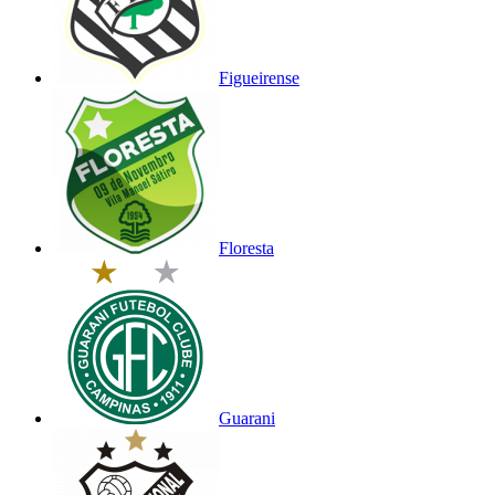
Figueirense
Floresta
Guarani