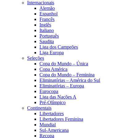
Internacionais
Alemão
Espanhol
Francês
Inglês
Italiano
Português
Saudita
Liga dos Campeões
Liga Europa
Seleções
Copa do Mundo – Única
Copa América
Copa do Mundo – Feminina
Eliminatórias – América do Sul
Eliminatórias – Europa
Eurocopa
Liga das Nações A
Pré-Olímpico
Continentais
Libertadores
Libertadores Feminina
Mundial
Sul-Americana
Recopa