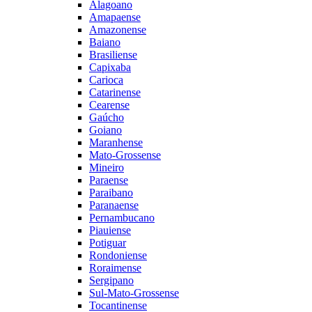
Alagoano
Amapaense
Amazonense
Baiano
Brasiliense
Capixaba
Carioca
Catarinense
Cearense
Gaúcho
Goiano
Maranhense
Mato-Grossense
Mineiro
Paraense
Paraibano
Paranaense
Pernambucano
Piauiense
Potiguar
Rondoniense
Roraimense
Sergipano
Sul-Mato-Grossense
Tocantinense