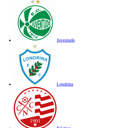
Juventude
Londrina