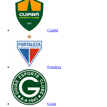
Cuiabá
Fortaleza
Goiás