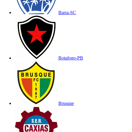
Barra-SC
Botafogo-PB
Brusque