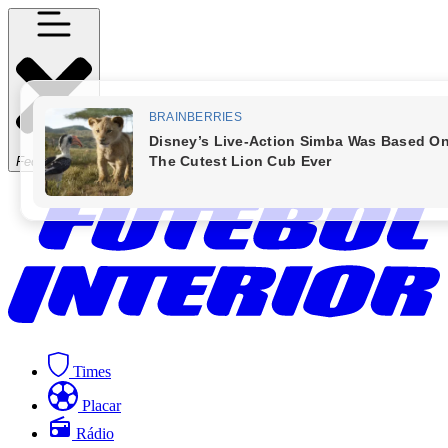
Fechar Menu
Times
Placar
Rádio