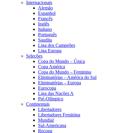
Internacionais
Alemão
Espanhol
Francês
Inglês
Italiano
Português
Saudita
Liga dos Campeões
Liga Europa
Seleções
Copa do Mundo – Única
Copa América
Copa do Mundo – Feminina
Eliminatórias – América do Sul
Eliminatórias – Europa
Eurocopa
Liga das Nações A
Pré-Olímpico
Continentais
Libertadores
Libertadores Feminina
Mundial
Sul-Americana
Recopa