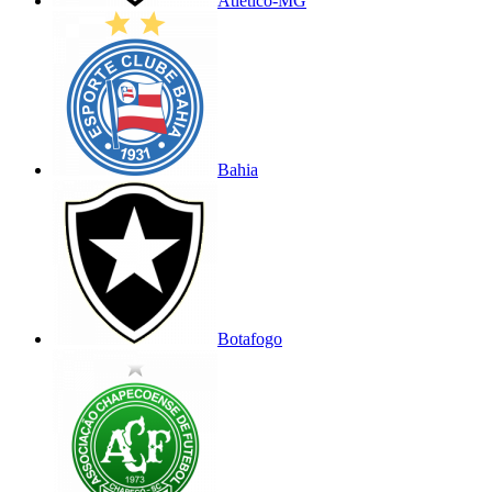
Atlético-MG
Bahia
Botafogo