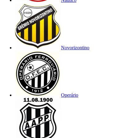
Náutico
Novorizontino
Operário