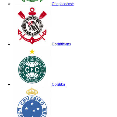
Chapecoense
Corinthians
Coritiba