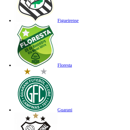
Figueirense
Floresta
Guarani