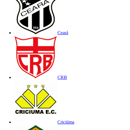
Ceará
CRB
Criciúma