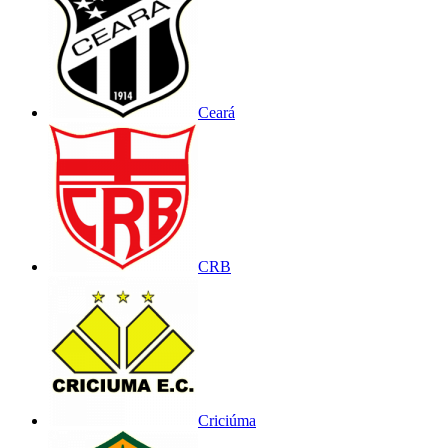
Ceará
CRB
Criciúma