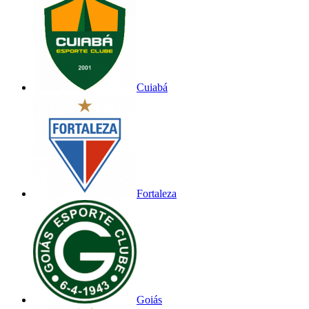
Cuiabá
Fortaleza
Goiás