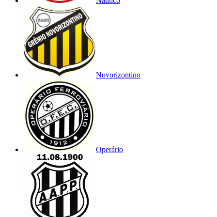
Náutico
Novorizontino
Operário