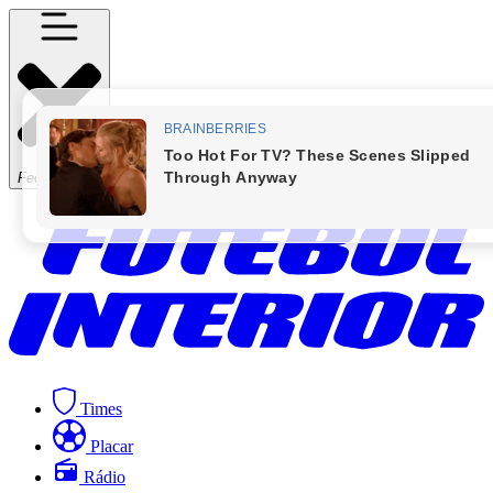
Fechar Menu
Times
Placar
Rádio