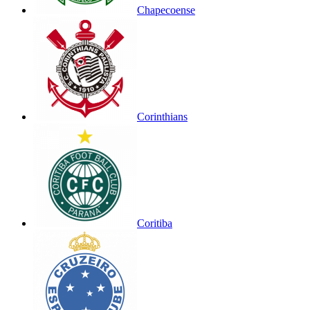
Chapecoense
Corinthians
Coritiba