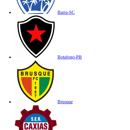
Barra-SC
Botafogo-PB
Brusque