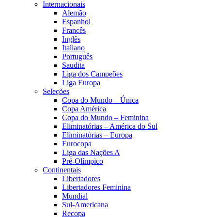
Internacionais
Alemão
Espanhol
Francês
Inglês
Italiano
Português
Saudita
Liga dos Campeões
Liga Europa
Seleções
Copa do Mundo – Única
Copa América
Copa do Mundo – Feminina
Eliminatórias – América do Sul
Eliminatórias – Europa
Eurocopa
Liga das Nações A
Pré-Olímpico
Continentais
Libertadores
Libertadores Feminina
Mundial
Sul-Americana
Recopa