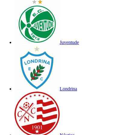
Juventude
Londrina