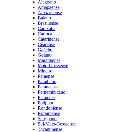
Alagoano
Amapaense
Amazonense
Baiano
Brasiliense
Capixaba
Carioca
Catarinense
Cearense
Gaúcho
Goiano
Maranhense
Mato-Grossense
Mineiro
Paraense
Paraibano
Paranaense
Pernambucano
Piauiense
Potiguar
Rondoniense
Roraimense
Sergipano
Sul-Mato-Grossense
Tocantinense