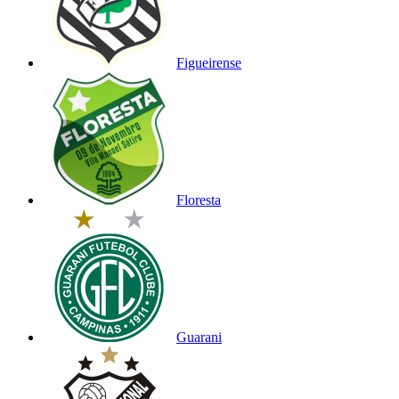
Figueirense
Floresta
Guarani