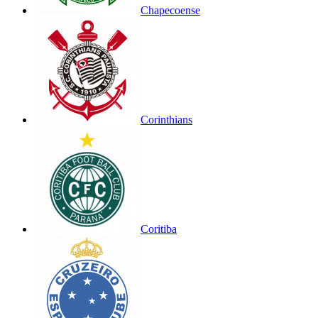
Chapecoense
Corinthians
Coritiba