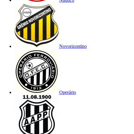
Náutico
Novorizontino
Operário