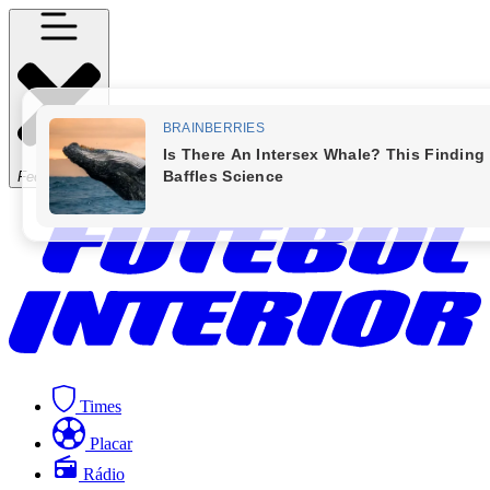
Fechar Menu
Times
Placar
Rádio