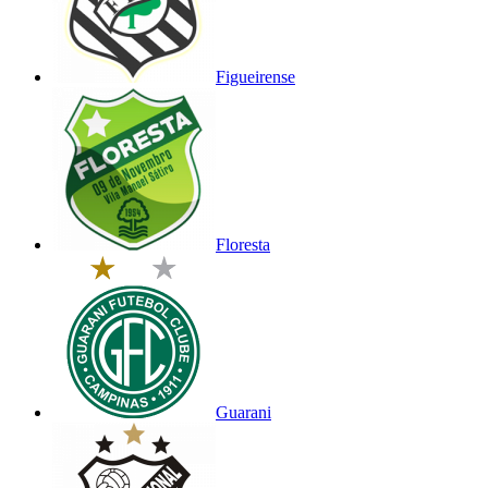
Figueirense
Floresta
Guarani