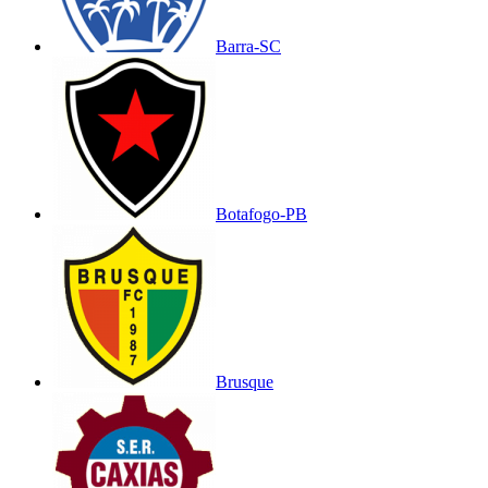
Barra-SC
Botafogo-PB
Brusque