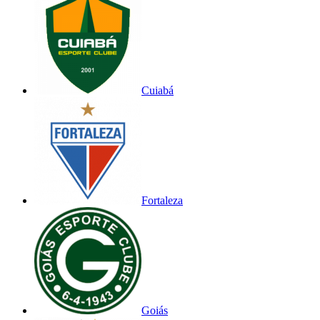
Cuiabá
Fortaleza
Goiás