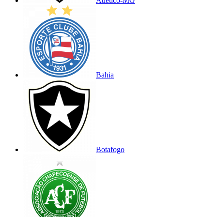
Atlético-MG
Bahia
Botafogo