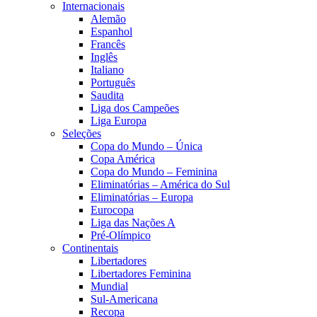
Internacionais
Alemão
Espanhol
Francês
Inglês
Italiano
Português
Saudita
Liga dos Campeões
Liga Europa
Seleções
Copa do Mundo – Única
Copa América
Copa do Mundo – Feminina
Eliminatórias – América do Sul
Eliminatórias – Europa
Eurocopa
Liga das Nações A
Pré-Olímpico
Continentais
Libertadores
Libertadores Feminina
Mundial
Sul-Americana
Recopa