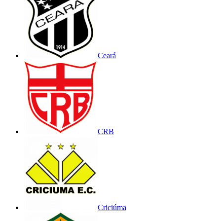
Ceará
CRB
Criciúma