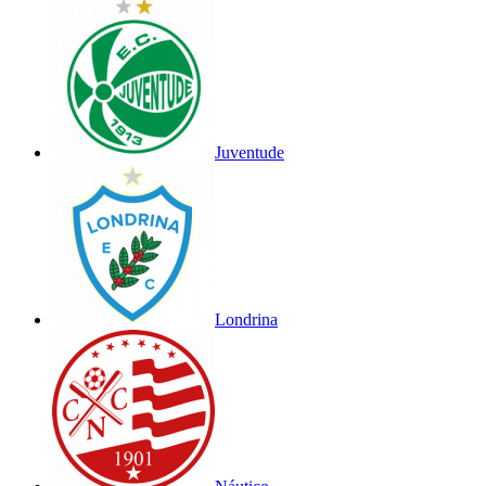
Juventude
Londrina