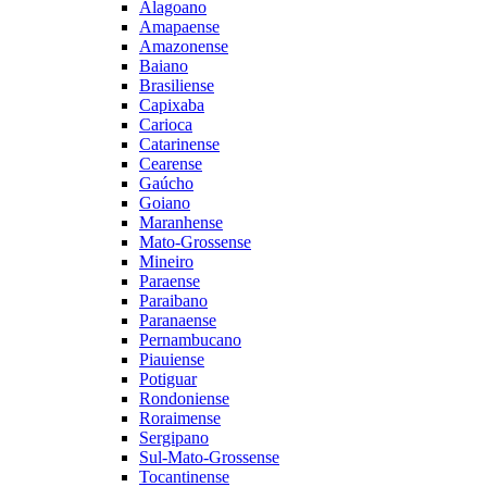
Alagoano
Amapaense
Amazonense
Baiano
Brasiliense
Capixaba
Carioca
Catarinense
Cearense
Gaúcho
Goiano
Maranhense
Mato-Grossense
Mineiro
Paraense
Paraibano
Paranaense
Pernambucano
Piauiense
Potiguar
Rondoniense
Roraimense
Sergipano
Sul-Mato-Grossense
Tocantinense