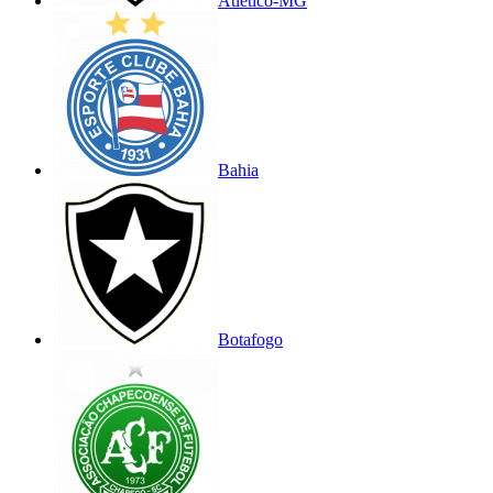
Atlético-MG
Bahia
Botafogo