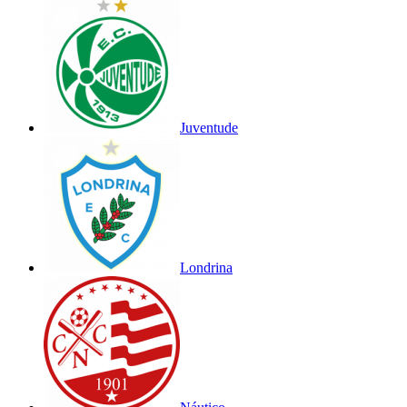
Juventude
Londrina