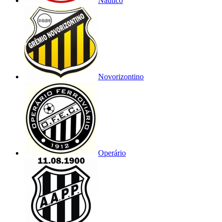
Náutico
Novorizontino
Operário