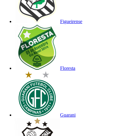
Figueirense
Floresta
Guarani