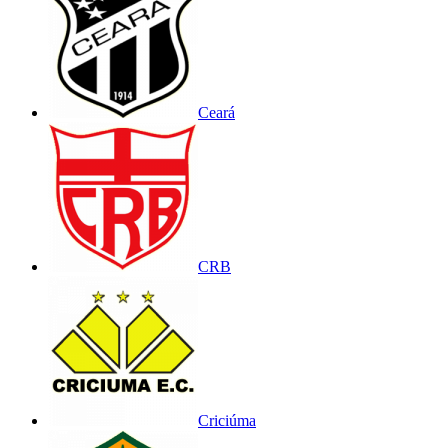
Ceará
CRB
Criciúma