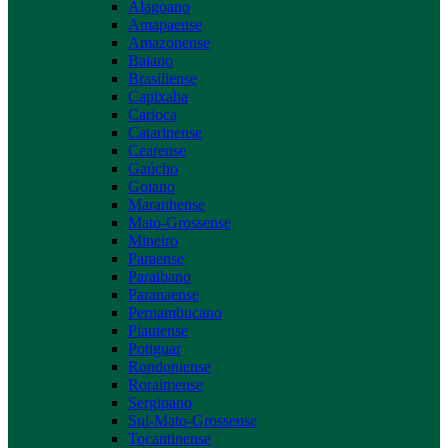
Alagoano
Amapaense
Amazonense
Baiano
Brasiliense
Capixaba
Carioca
Catarinense
Cearense
Gaúcho
Goiano
Maranhense
Mato-Grossense
Mineiro
Paraense
Paraibano
Paranaense
Pernambucano
Piauiense
Potiguar
Rondoniense
Roraimense
Sergipano
Sul-Mato-Grossense
Tocantinense