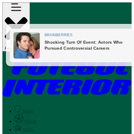
Fechar Menu
Times
Placar
Rádio