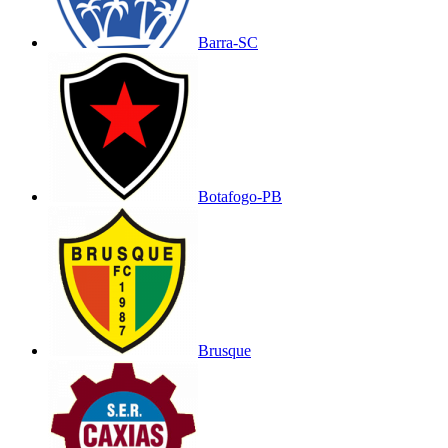
Barra-SC
Botafogo-PB
Brusque