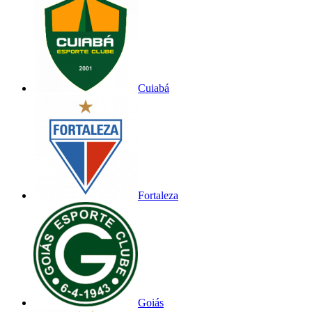
Cuiabá
Fortaleza
Goiás