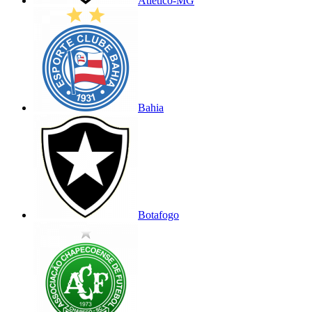
Atlético-MG
Bahia
Botafogo