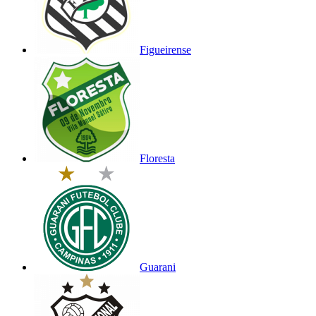
Figueirense
Floresta
Guarani