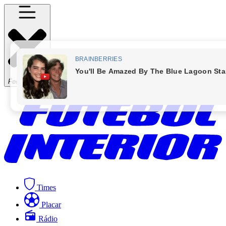
Fechar Menu
Times
Placar
Rádio