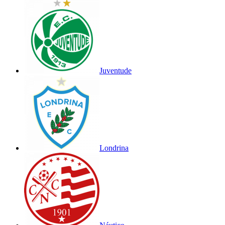
Juventude
Londrina