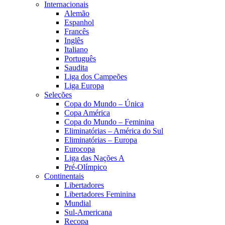
Internacionais
Alemão
Espanhol
Francês
Inglês
Italiano
Português
Saudita
Liga dos Campeões
Liga Europa
Seleções
Copa do Mundo – Única
Copa América
Copa do Mundo – Feminina
Eliminatórias – América do Sul
Eliminatórias – Europa
Eurocopa
Liga das Nações A
Pré-Olímpico
Continentais
Libertadores
Libertadores Feminina
Mundial
Sul-Americana
Recopa