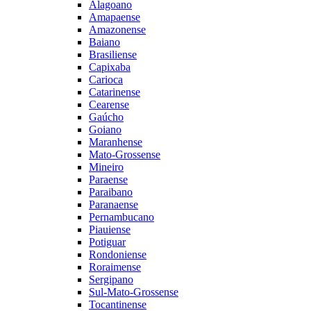
Alagoano
Amapaense
Amazonense
Baiano
Brasiliense
Capixaba
Carioca
Catarinense
Cearense
Gaúcho
Goiano
Maranhense
Mato-Grossense
Mineiro
Paraense
Paraibano
Paranaense
Pernambucano
Piauiense
Potiguar
Rondoniense
Roraimense
Sergipano
Sul-Mato-Grossense
Tocantinense