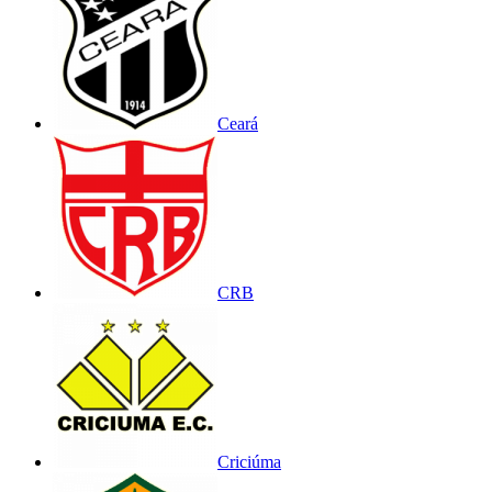
Ceará
CRB
Criciúma