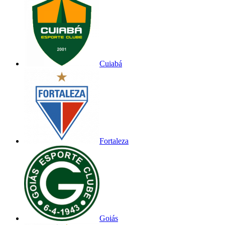
Cuiabá
Fortaleza
Goiás