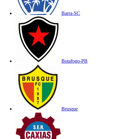
Barra-SC
Botafogo-PB
Brusque