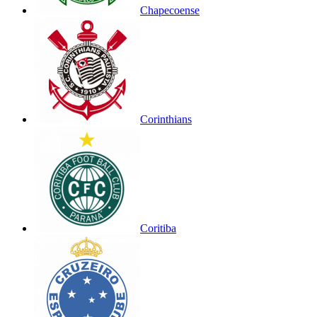
Chapecoense
Corinthians
Coritiba