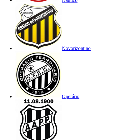
Náutico
Novorizontino
Operário