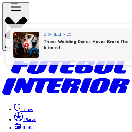
Fechar Menu
Times
Placar
Rádio