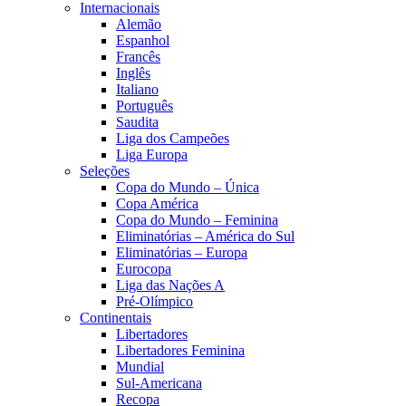
Internacionais
Alemão
Espanhol
Francês
Inglês
Italiano
Português
Saudita
Liga dos Campeões
Liga Europa
Seleções
Copa do Mundo – Única
Copa América
Copa do Mundo – Feminina
Eliminatórias – América do Sul
Eliminatórias – Europa
Eurocopa
Liga das Nações A
Pré-Olímpico
Continentais
Libertadores
Libertadores Feminina
Mundial
Sul-Americana
Recopa