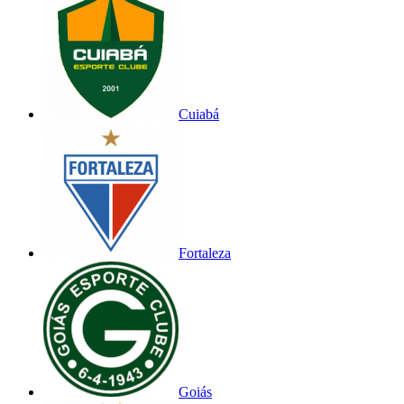
Cuiabá
Fortaleza
Goiás