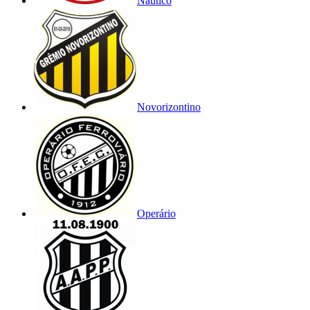
Náutico
Novorizontino
Operário