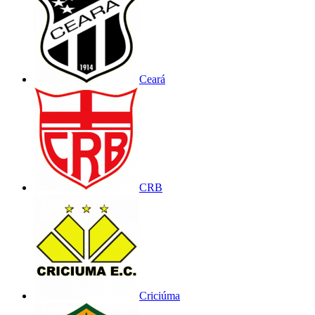
Ceará
CRB
Criciúma