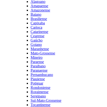
Alagoano
Amapaense
Amazonense
Baiano
Brasiliense
Capixaba
Carioca
Catarinense
Cearense
Gaúcho
Goiano
Maranhense
Mato-Grossense
Mineiro
Paraense
Paraibano
Paranaense
Pernambucano
Piauiense
Potiguar
Rondoniense
Roraimense
Sergipano
Sul-Mato-Grossense
Tocantinense