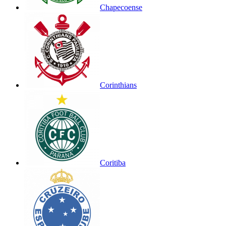
Chapecoense
Corinthians
Coritiba