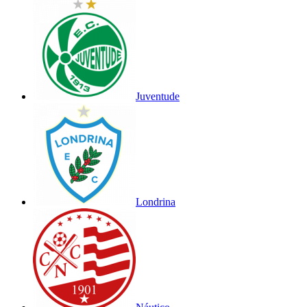
Juventude
Londrina