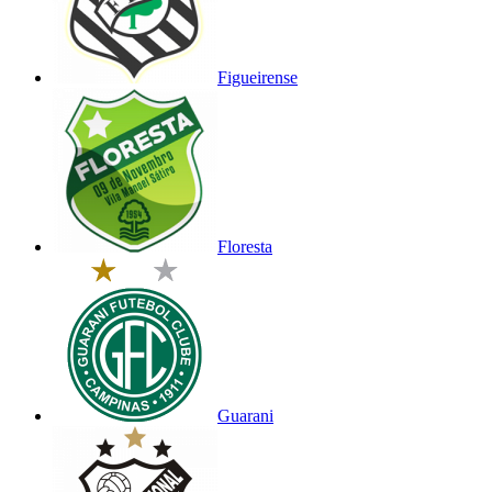
Figueirense
Floresta
Guarani