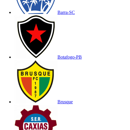
Barra-SC
Botafogo-PB
Brusque