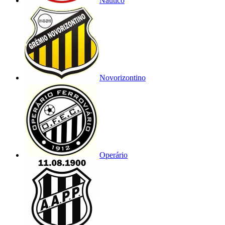
Náutico
Novorizontino
Operário