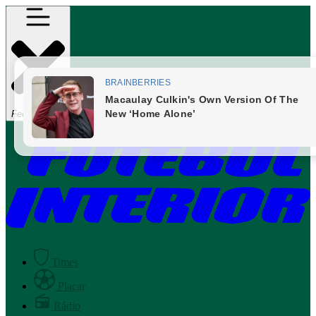
Fechar Menu
Times
Placar
Rádio