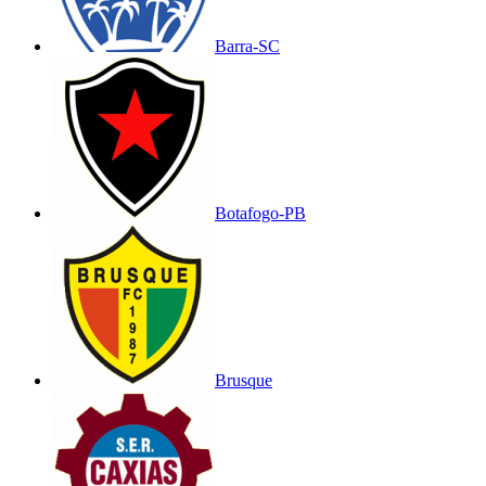
Barra-SC
Botafogo-PB
Brusque