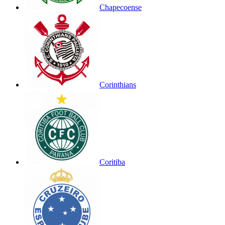
Chapecoense
Corinthians
Coritiba