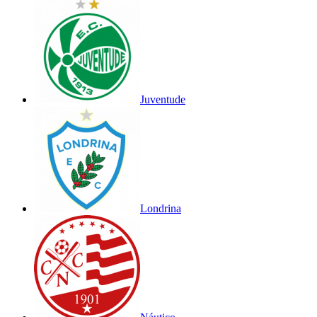
Juventude
Londrina