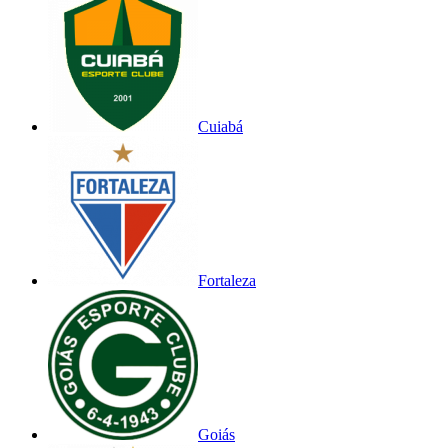
Cuiabá
Fortaleza
Goiás