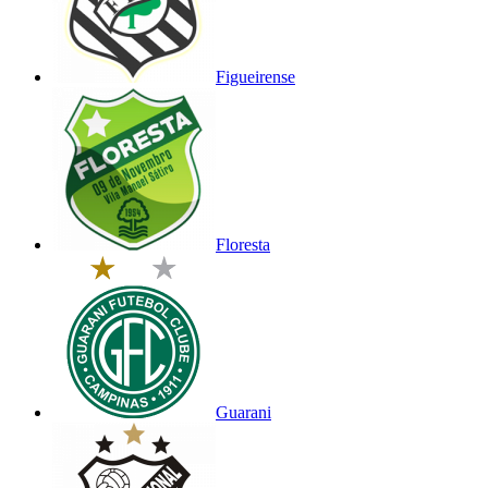
Figueirense
Floresta
Guarani