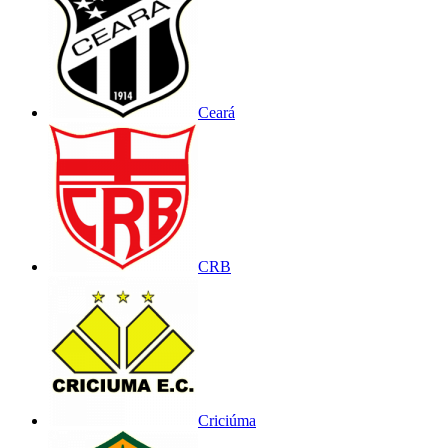
Ceará
CRB
Criciúma