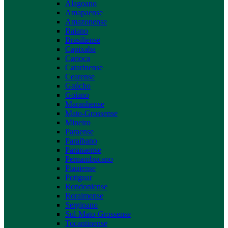
Alagoano
Amapaense
Amazonense
Baiano
Brasiliense
Capixaba
Carioca
Catarinense
Cearense
Gaúcho
Goiano
Maranhense
Mato-Grossense
Mineiro
Paraense
Paraibano
Paranaense
Pernambucano
Piauiense
Potiguar
Rondoniense
Roraimense
Sergipano
Sul-Mato-Grossense
Tocantinense