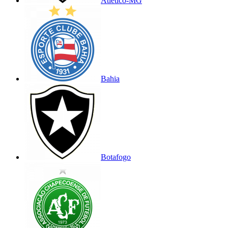
Atlético-MG
Bahia
Botafogo