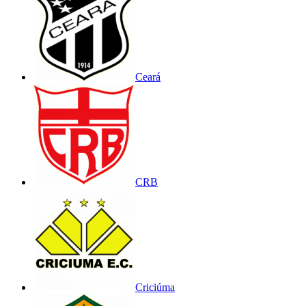
Ceará
CRB
Criciúma