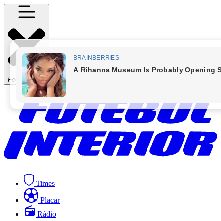
Fechar Menu
Times
Placar
Rádio