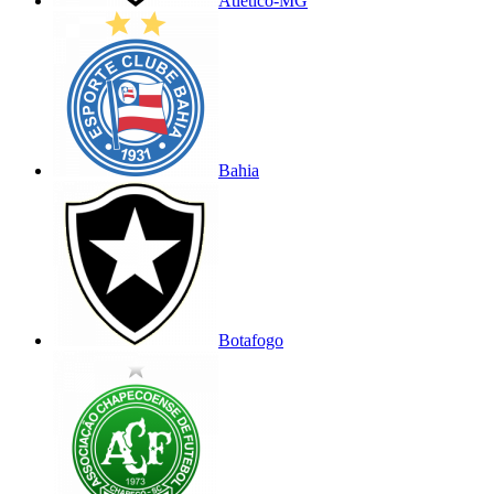
Atlético-MG
Bahia
Botafogo