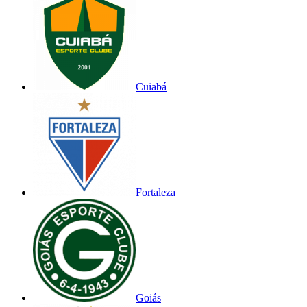
Cuiabá
Fortaleza
Goiás