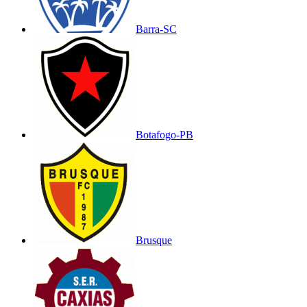
Barra-SC
Botafogo-PB
Brusque