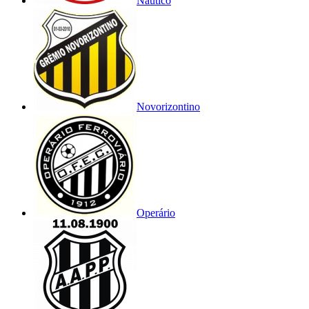
Náutico
Novorizontino
Operário