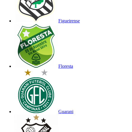
Figueirense
Floresta
Guarani