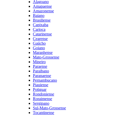
Alagoano
Amapaense
Amazonense
Baiano
Brasiliense
Capixaba
Carioca
Catarinense
Cearense
Gaúcho
Goiano
Maranhense
Mato-Grossense
Mineiro
Paraense
Paraibano
Paranaense
Pernambucano
Piauiense
Potiguar
Rondoniense
Roraimense
Sergipano
Sul-Mato-Grossense
Tocantinense