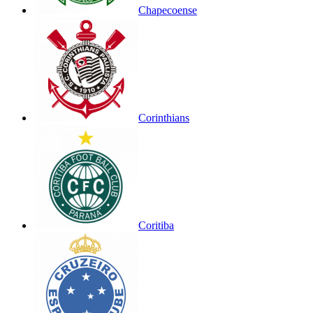
Chapecoense
Corinthians
Coritiba