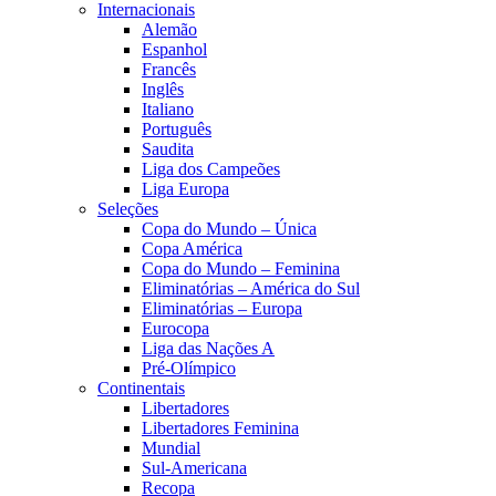
Internacionais
Alemão
Espanhol
Francês
Inglês
Italiano
Português
Saudita
Liga dos Campeões
Liga Europa
Seleções
Copa do Mundo – Única
Copa América
Copa do Mundo – Feminina
Eliminatórias – América do Sul
Eliminatórias – Europa
Eurocopa
Liga das Nações A
Pré-Olímpico
Continentais
Libertadores
Libertadores Feminina
Mundial
Sul-Americana
Recopa