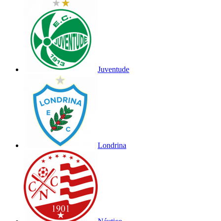
Juventude
Londrina