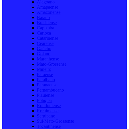
Alagoano
Amapaense
Amazonense
Baiano
Brasiliense
Capixaba
Carioca
Catarinense
Cearense
Gaúcho
Goiano
Maranhense
Mato-Grossense
Mineiro
Paraense
Paraibano
Paranaense
Pernambucano
Piauiense
Potiguar
Rondoniense
Roraimense
Sergipano
Sul-Mato-Grossense
Tocantinense