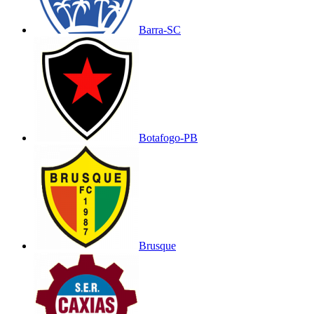
Barra-SC
Botafogo-PB
Brusque