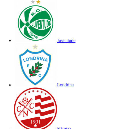
Juventude
Londrina