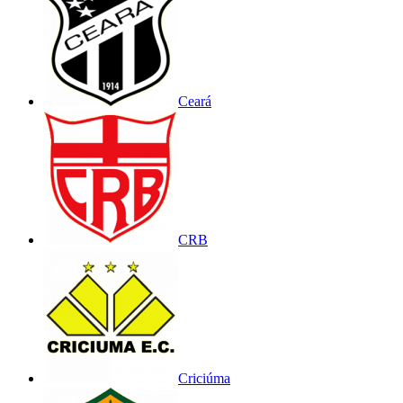
Ceará
CRB
Criciúma