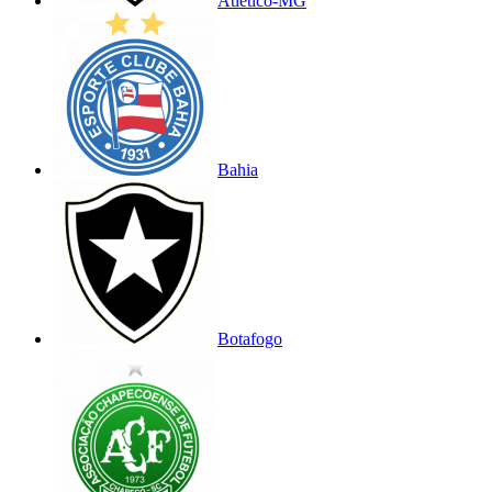
Atlético-MG
Bahia
Botafogo