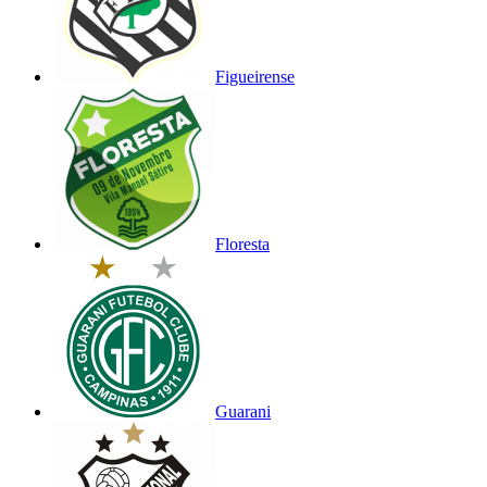
Figueirense
Floresta
Guarani