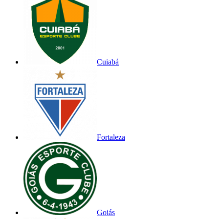
Cuiabá
Fortaleza
Goiás