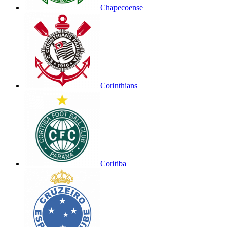
Chapecoense
Corinthians
Coritiba