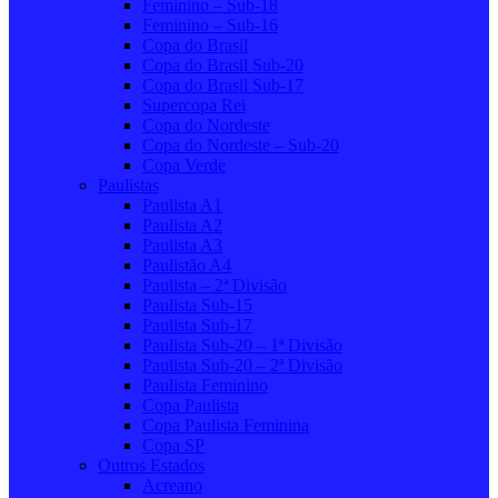
Feminino – Sub-18
Feminino – Sub-16
Copa do Brasil
Copa do Brasil Sub-20
Copa do Brasil Sub-17
Supercopa Rei
Copa do Nordeste
Copa do Nordeste – Sub-20
Copa Verde
Paulistas
Paulista A1
Paulista A2
Paulista A3
Paulistão A4
Paulista – 2ª Divisão
Paulista Sub-15
Paulista Sub-17
Paulista Sub-20 – 1ª Divisão
Paulista Sub-20 – 2ª Divisão
Paulista Feminino
Copa Paulista
Copa Paulista Feminina
Copa SP
Outros Estados
Acreano