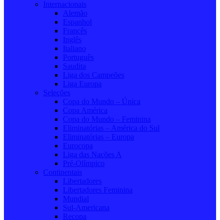
Internacionais
Alemão
Espanhol
Francês
Inglês
Italiano
Português
Saudita
Liga dos Campeões
Liga Europa
Seleções
Copa do Mundo – Única
Copa América
Copa do Mundo – Feminina
Eliminatórias – América do Sul
Eliminatórias – Europa
Eurocopa
Liga das Nações A
Pré-Olímpico
Continentais
Libertadores
Libertadores Feminina
Mundial
Sul-Americana
Recopa