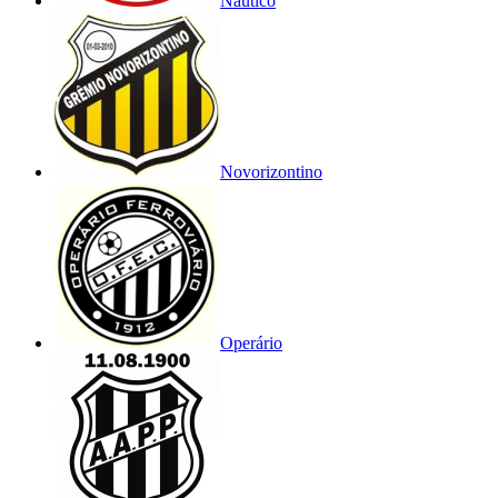
Náutico
Novorizontino
Operário