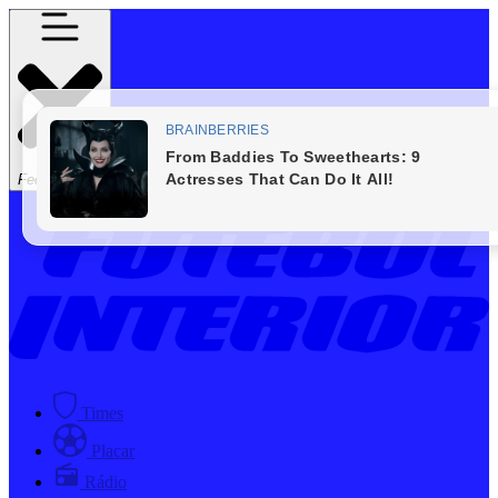
Fechar Menu
Times
Placar
Rádio