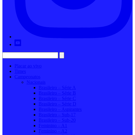
Placar ao vivo
Times
Campeonatos
Nacionais
Brasileiro – Série A
Brasileiro – Série B
Brasileiro – Série C
Brasileiro – Série D
Brasileiro – Aspirantes
Brasileiro – Sub-17
Brasileiro – Sub-20
Feminino – A1
Feminino – A2