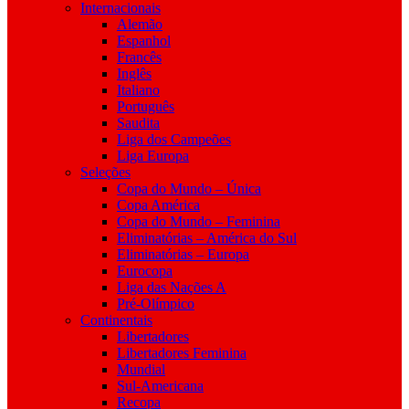
Internacionais
Alemão
Espanhol
Francês
Inglês
Italiano
Português
Saudita
Liga dos Campeões
Liga Europa
Seleções
Copa do Mundo – Única
Copa América
Copa do Mundo – Feminina
Eliminatórias – América do Sul
Eliminatórias – Europa
Eurocopa
Liga das Nações A
Pré-Olímpico
Continentais
Libertadores
Libertadores Feminina
Mundial
Sul-Americana
Recopa