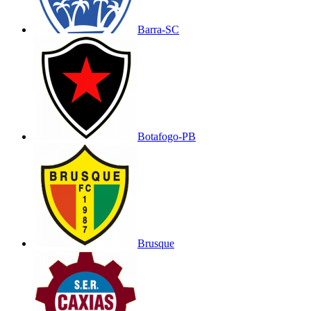
Barra-SC
Botafogo-PB
Brusque