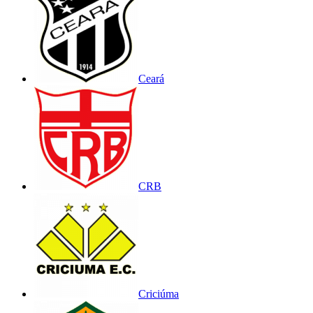
Ceará
CRB
Criciúma