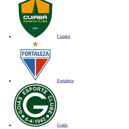
Cuiabá
Fortaleza
Goiás