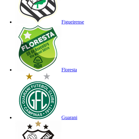
Figueirense
Floresta
Guarani