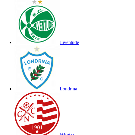
Juventude
Londrina