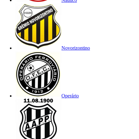
Náutico
Novorizontino
Operário