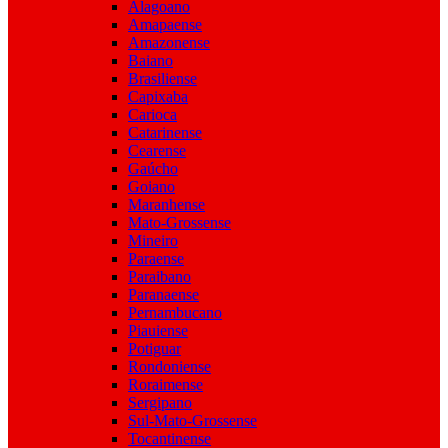
Alagoano
Amapaense
Amazonense
Baiano
Brasiliense
Capixaba
Carioca
Catarinense
Cearense
Gaúcho
Goiano
Maranhense
Mato-Grossense
Mineiro
Paraense
Paraibano
Paranaense
Pernambucano
Piauiense
Potiguar
Rondoniense
Roraimense
Sergipano
Sul-Mato-Grossense
Tocantinense