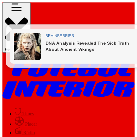
Fechar Menu
Times
Placar
Rádio