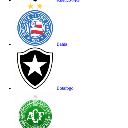
Atlético-MG
Bahia
Botafogo