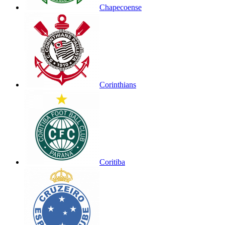
Chapecoense
Corinthians
Coritiba