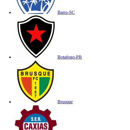
Barra-SC
Botafogo-PB
Brusque