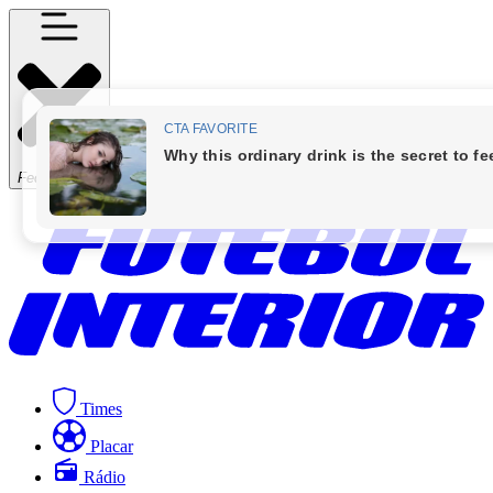
Fechar Menu
Times
Placar
Rádio