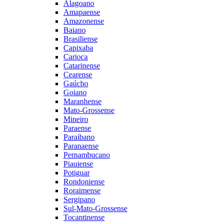
Alagoano
Amapaense
Amazonense
Baiano
Brasiliense
Capixaba
Carioca
Catarinense
Cearense
Gaúcho
Goiano
Maranhense
Mato-Grossense
Mineiro
Paraense
Paraibano
Paranaense
Pernambucano
Piauiense
Potiguar
Rondoniense
Roraimense
Sergipano
Sul-Mato-Grossense
Tocantinense