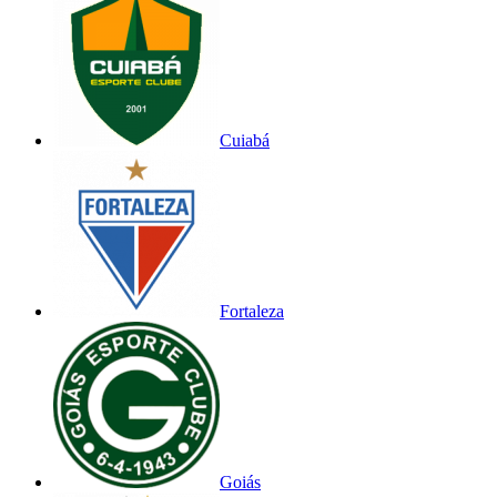
Cuiabá
Fortaleza
Goiás