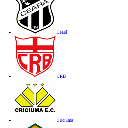
Ceará
CRB
Criciúma