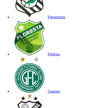
Figueirense
Floresta
Guarani