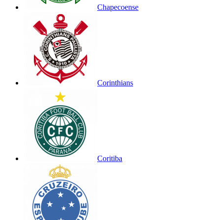
Chapecoense
Corinthians
Coritiba