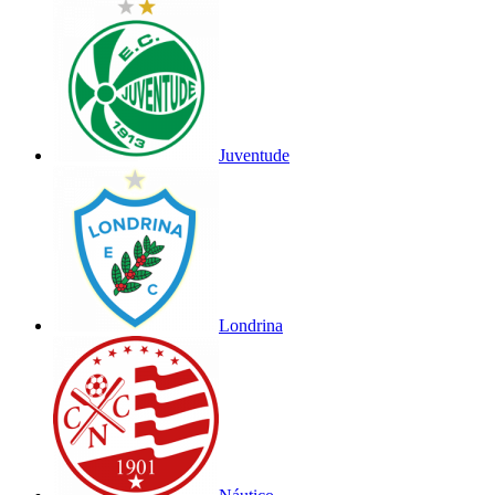
Juventude
Londrina