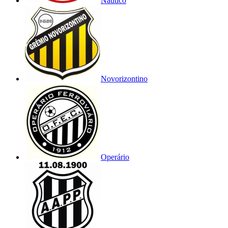
Náutico
Novorizontino
Operário