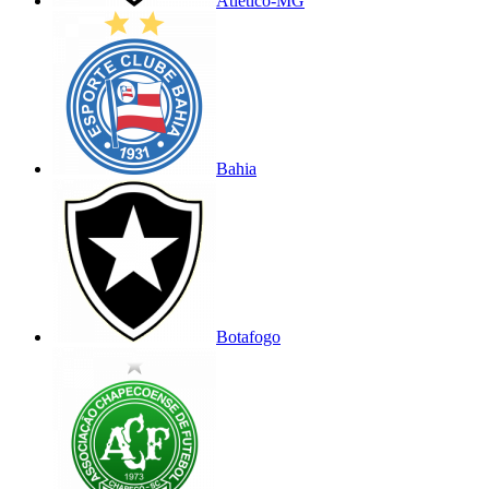
Atlético-MG
Bahia
Botafogo