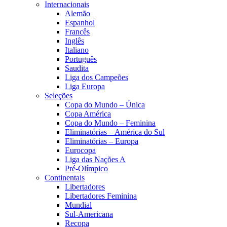
Internacionais
Alemão
Espanhol
Francês
Inglês
Italiano
Português
Saudita
Liga dos Campeões
Liga Europa
Seleções
Copa do Mundo – Única
Copa América
Copa do Mundo – Feminina
Eliminatórias – América do Sul
Eliminatórias – Europa
Eurocopa
Liga das Nações A
Pré-Olímpico
Continentais
Libertadores
Libertadores Feminina
Mundial
Sul-Americana
Recopa