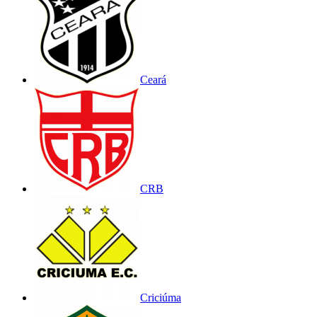
Ceará
CRB
Criciúma