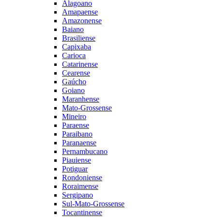
Alagoano
Amapaense
Amazonense
Baiano
Brasiliense
Capixaba
Carioca
Catarinense
Cearense
Gaúcho
Goiano
Maranhense
Mato-Grossense
Mineiro
Paraense
Paraibano
Paranaense
Pernambucano
Piauiense
Potiguar
Rondoniense
Roraimense
Sergipano
Sul-Mato-Grossense
Tocantinense