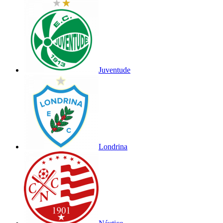
Juventude
Londrina