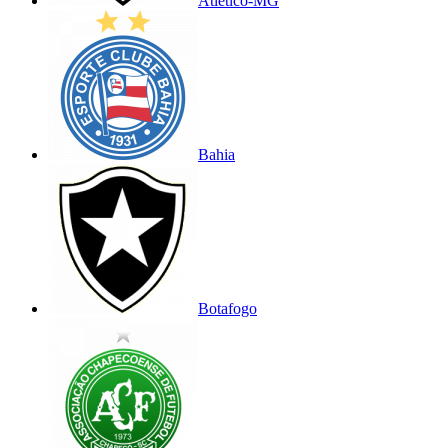
Atlético-MG
Bahia
Botafogo