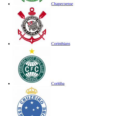
Chapecoense
Corinthians
Coritiba