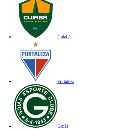
Cuiabá
Fortaleza
Goiás