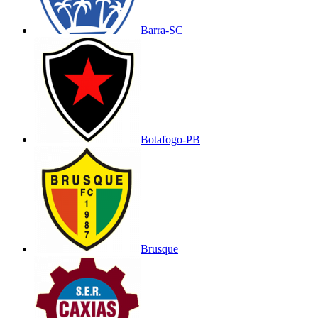
Barra-SC
Botafogo-PB
Brusque