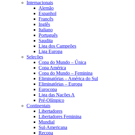
Internacionais
Alemão
Espanhol
Francês
Inglês
Italiano
Português
Saudita
Liga dos Campeões
Liga Europa
Seleções
Copa do Mundo – Única
Copa América
Copa do Mundo – Feminina
Eliminatórias – América do Sul
Eliminatórias – Europa
Eurocopa
Liga das Nações A
Pré-Olímpico
Continentais
Libertadores
Libertadores Feminina
Mundial
Sul-Americana
Recopa