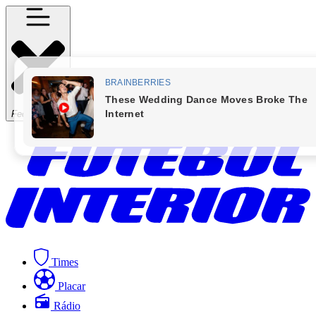
Fechar Menu
Times
Placar
Rádio