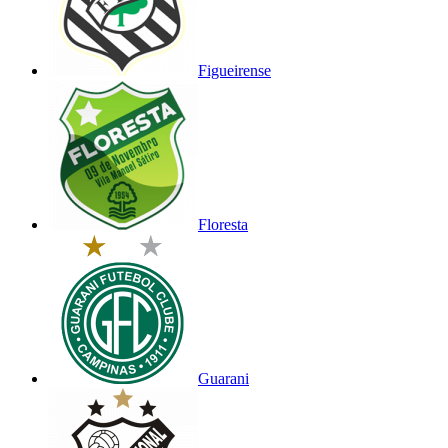
Figueirense
Floresta
Guarani