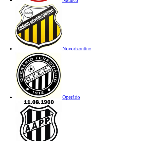
Náutico
Novorizontino
Operário