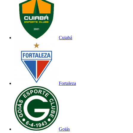
Cuiabá
Fortaleza
Goiás