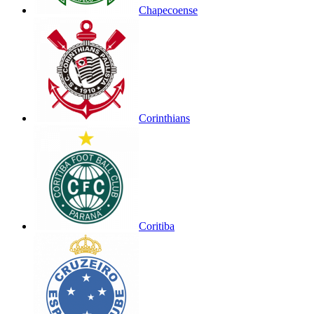
Chapecoense
Corinthians
Coritiba