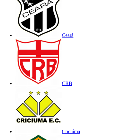
Ceará
CRB
Criciúma