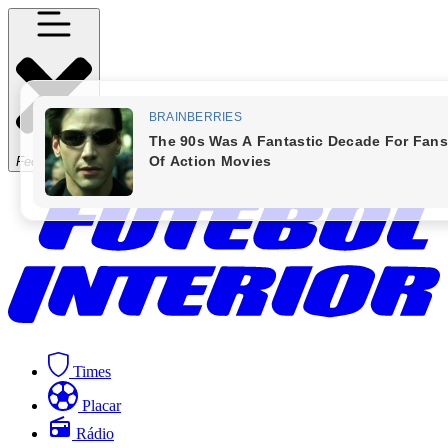
Fechar Menu
Times
Placar
Rádio