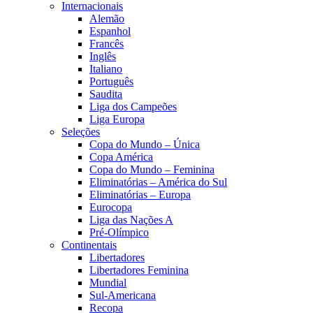
Internacionais
Alemão
Espanhol
Francês
Inglês
Italiano
Português
Saudita
Liga dos Campeões
Liga Europa
Seleções
Copa do Mundo – Única
Copa América
Copa do Mundo – Feminina
Eliminatórias – América do Sul
Eliminatórias – Europa
Eurocopa
Liga das Nações A
Pré-Olímpico
Continentais
Libertadores
Libertadores Feminina
Mundial
Sul-Americana
Recopa