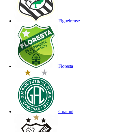
Figueirense
Floresta
Guarani