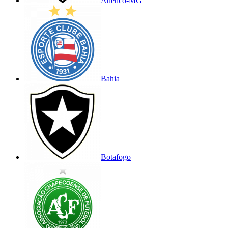
Atlético-MG
Bahia
Botafogo