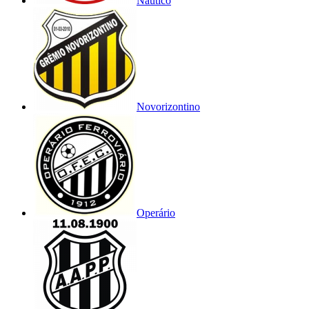
Náutico
Novorizontino
Operário