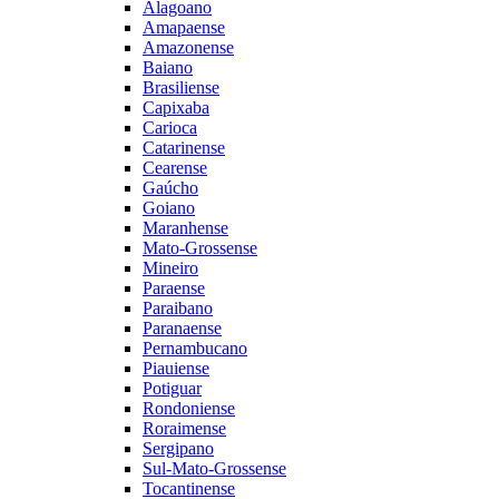
Alagoano
Amapaense
Amazonense
Baiano
Brasiliense
Capixaba
Carioca
Catarinense
Cearense
Gaúcho
Goiano
Maranhense
Mato-Grossense
Mineiro
Paraense
Paraibano
Paranaense
Pernambucano
Piauiense
Potiguar
Rondoniense
Roraimense
Sergipano
Sul-Mato-Grossense
Tocantinense