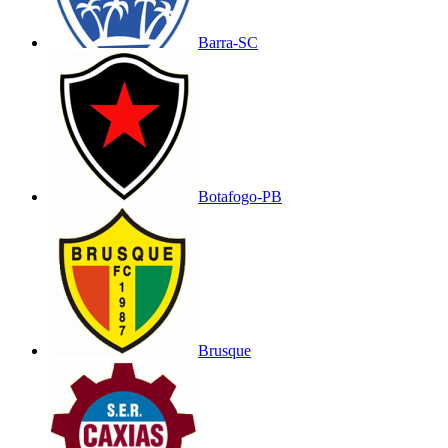
Barra-SC
Botafogo-PB
Brusque