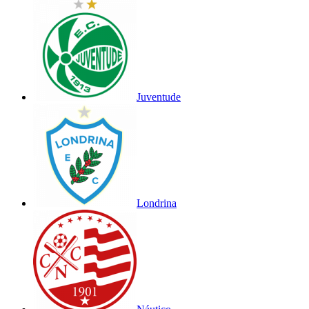
Juventude
Londrina