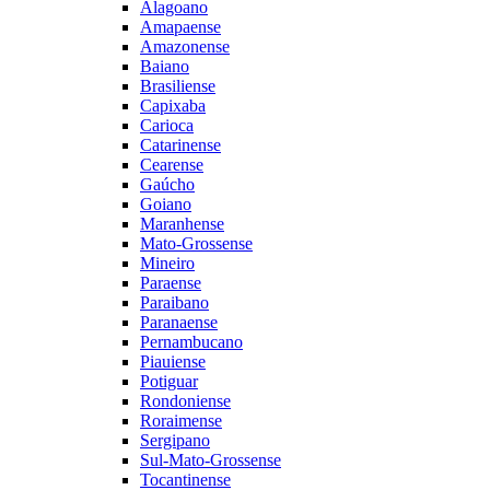
Alagoano
Amapaense
Amazonense
Baiano
Brasiliense
Capixaba
Carioca
Catarinense
Cearense
Gaúcho
Goiano
Maranhense
Mato-Grossense
Mineiro
Paraense
Paraibano
Paranaense
Pernambucano
Piauiense
Potiguar
Rondoniense
Roraimense
Sergipano
Sul-Mato-Grossense
Tocantinense