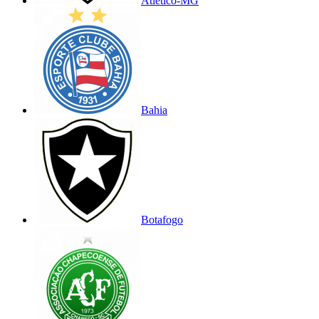
Atlético-MG
Bahia
Botafogo