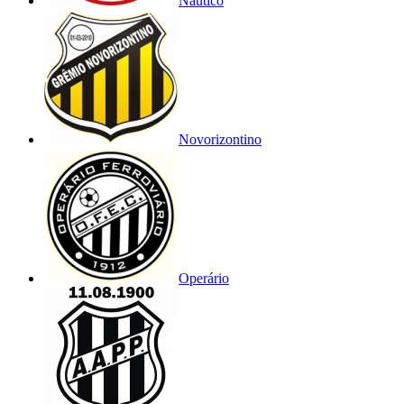
Náutico
Novorizontino
Operário