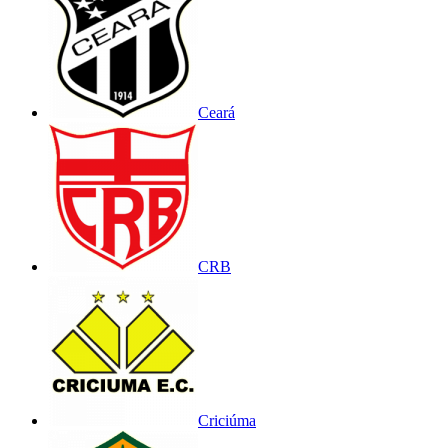
Ceará
CRB
Criciúma