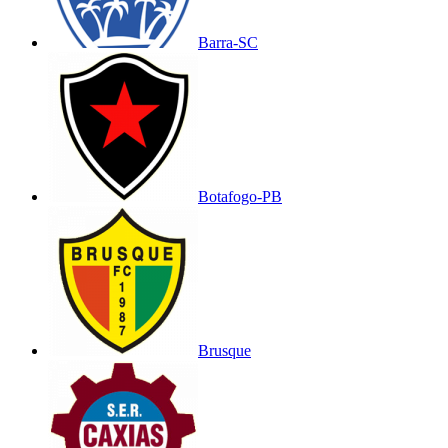
Barra-SC
Botafogo-PB
Brusque