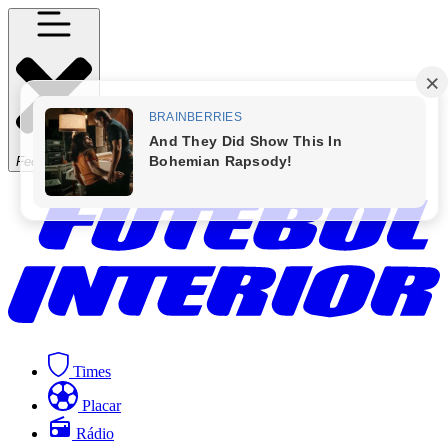
Fechar Menu
Times
Placar
Rádio