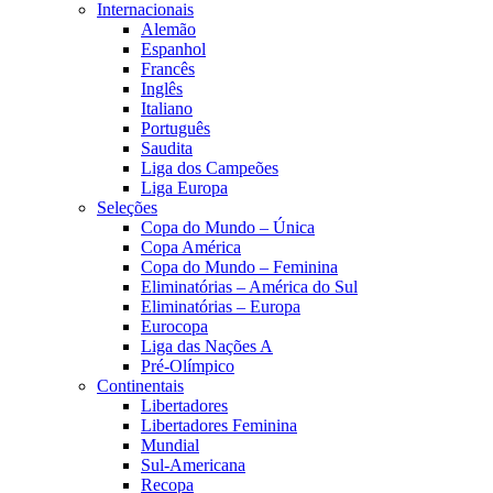
Internacionais
Alemão
Espanhol
Francês
Inglês
Italiano
Português
Saudita
Liga dos Campeões
Liga Europa
Seleções
Copa do Mundo – Única
Copa América
Copa do Mundo – Feminina
Eliminatórias – América do Sul
Eliminatórias – Europa
Eurocopa
Liga das Nações A
Pré-Olímpico
Continentais
Libertadores
Libertadores Feminina
Mundial
Sul-Americana
Recopa