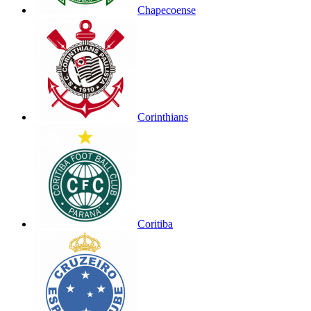
Chapecoense
Corinthians
Coritiba