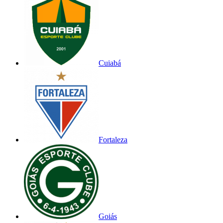
Cuiabá
Fortaleza
Goiás