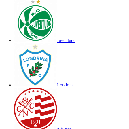
Juventude
Londrina