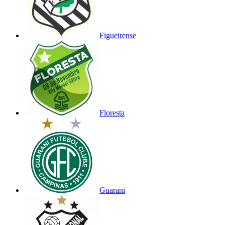
Figueirense
Floresta
Guarani