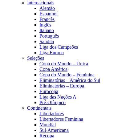
Internacionais
Alemão
Espanhol
Francês
Inglês
Italiano
Português
Saudita
Liga dos Campeões
Liga Europa
Seleções
Copa do Mundo – Única
Copa América
Copa do Mundo – Feminina
Eliminatórias – América do Sul
Eliminatórias – Europa
Eurocopa
Liga das Nações A
Pré-Olímpico
Continentais
Libertadores
Libertadores Feminina
Mundial
Sul-Americana
Recopa