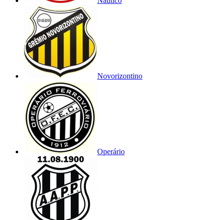
Náutico
Novorizontino
Operário