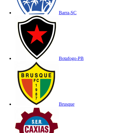
Barra-SC
Botafogo-PB
Brusque