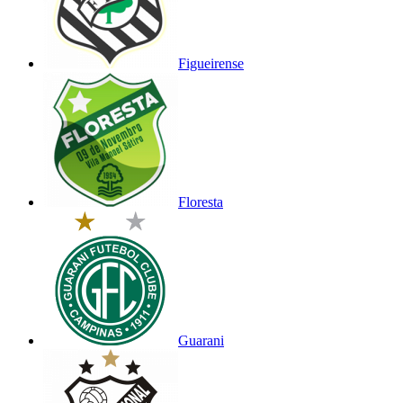
Figueirense
Floresta
Guarani