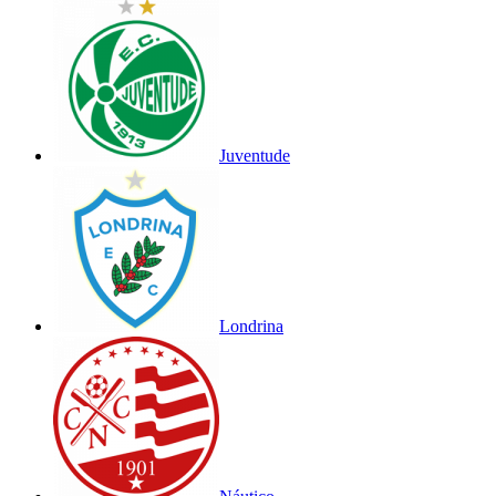
Juventude
Londrina