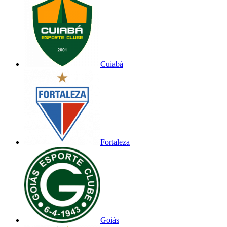
Cuiabá
Fortaleza
Goiás