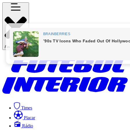
Fechar Menu
Times
Placar
Rádio