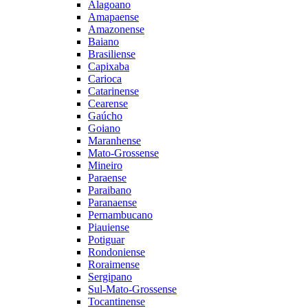
Alagoano
Amapaense
Amazonense
Baiano
Brasiliense
Capixaba
Carioca
Catarinense
Cearense
Gaúcho
Goiano
Maranhense
Mato-Grossense
Mineiro
Paraense
Paraibano
Paranaense
Pernambucano
Piauiense
Potiguar
Rondoniense
Roraimense
Sergipano
Sul-Mato-Grossense
Tocantinense