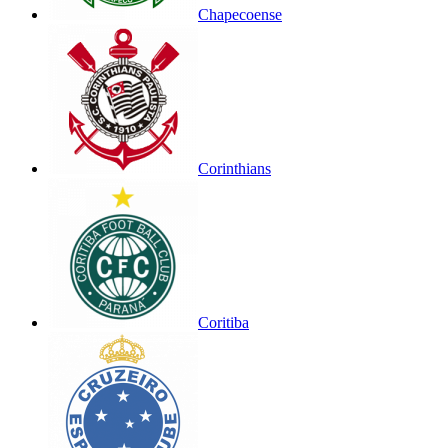
Chapecoense
Corinthians
Coritiba