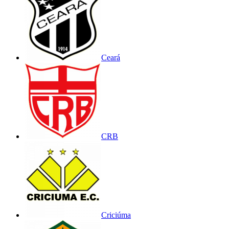
Ceará
CRB
Criciúma