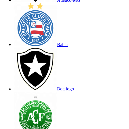
Atlético-MG
Bahia
Botafogo