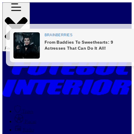
Fechar Menu
Times
Placar
Rádio