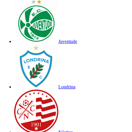
Juventude
Londrina