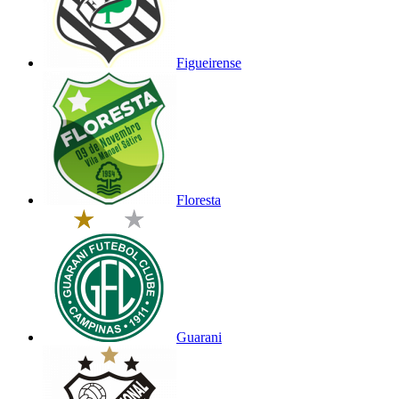
Figueirense
Floresta
Guarani