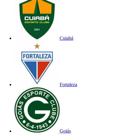
Cuiabá
Fortaleza
Goiás