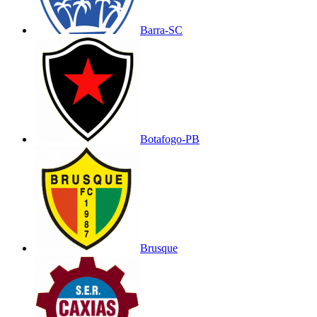
Barra-SC
Botafogo-PB
Brusque