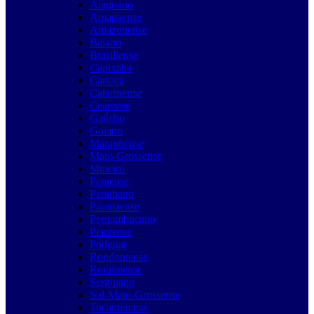
Alagoano
Amapaense
Amazonense
Baiano
Brasiliense
Capixaba
Carioca
Catarinense
Cearense
Gaúcho
Goiano
Maranhense
Mato-Grossense
Mineiro
Paraense
Paraibano
Paranaense
Pernambucano
Piauiense
Potiguar
Rondoniense
Roraimense
Sergipano
Sul-Mato-Grossense
Tocantinense