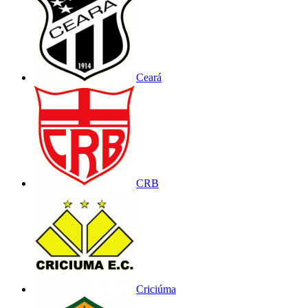
Ceará
CRB
Criciúma