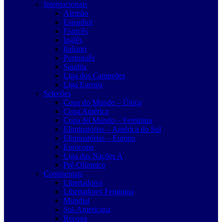
Internacionais
Alemão
Espanhol
Francês
Inglês
Italiano
Português
Saudita
Liga dos Campeões
Liga Europa
Seleções
Copa do Mundo – Única
Copa América
Copa do Mundo – Feminina
Eliminatórias – América do Sul
Eliminatórias – Europa
Eurocopa
Liga das Nações A
Pré-Olímpico
Continentais
Libertadores
Libertadores Feminina
Mundial
Sul-Americana
Recopa