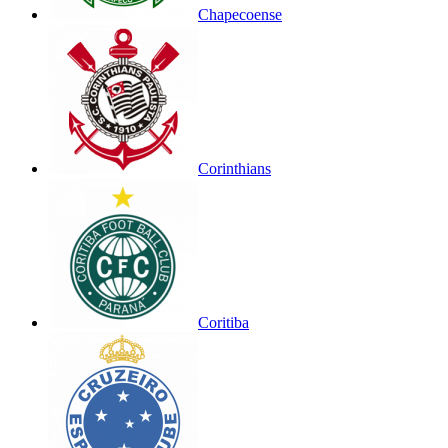
Chapecoense
Corinthians
Coritiba