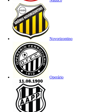
Náutico
Novorizontino
Operário