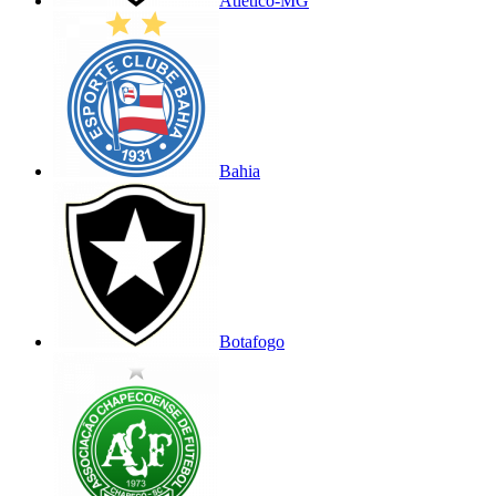
Atlético-MG
Bahia
Botafogo