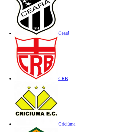
Ceará
CRB
Criciúma