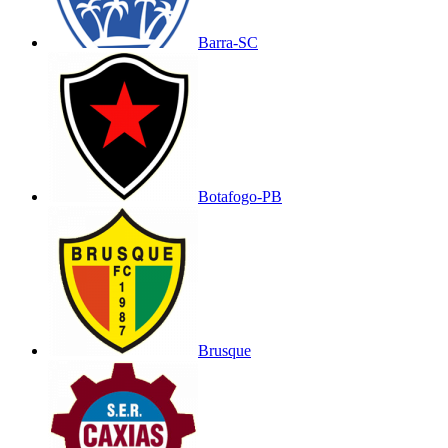
Barra-SC
Botafogo-PB
Brusque