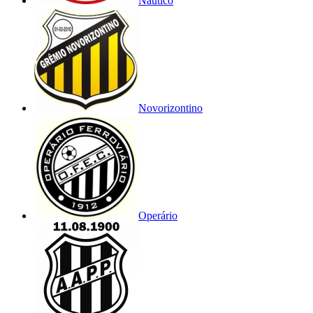
Náutico
Novorizontino
Operário