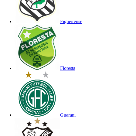
Figueirense
Floresta
Guarani