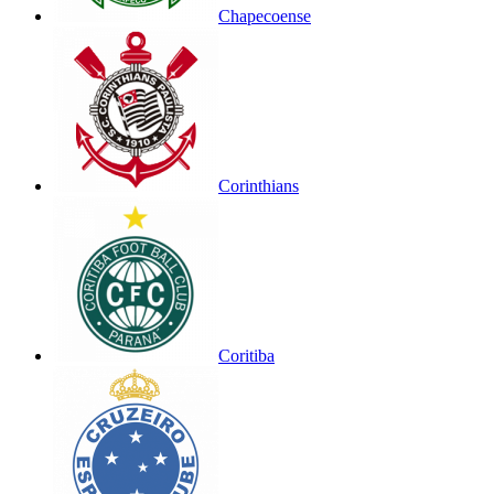
Chapecoense
Corinthians
Coritiba