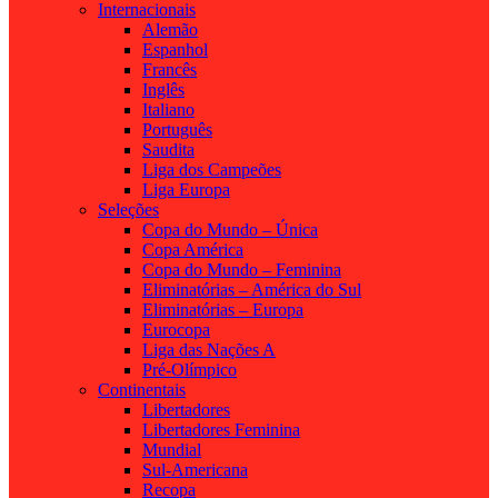
Internacionais
Alemão
Espanhol
Francês
Inglês
Italiano
Português
Saudita
Liga dos Campeões
Liga Europa
Seleções
Copa do Mundo – Única
Copa América
Copa do Mundo – Feminina
Eliminatórias – América do Sul
Eliminatórias – Europa
Eurocopa
Liga das Nações A
Pré-Olímpico
Continentais
Libertadores
Libertadores Feminina
Mundial
Sul-Americana
Recopa