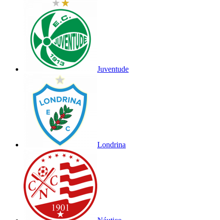
Juventude
Londrina