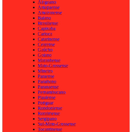
Alagoano
Amapaense
Amazonense
Baiano
Brasiliense
Capixaba
Carioca
Catarinense
Cearense
Gaúcho
Goiano
Maranhense
Mato-Grossense
Mineiro
Paraense
Paraibano
Paranaense
Pernambucano
Piauiense
Potiguar
Rondoniense
Roraimense
Sergipano
Sul-Mato-Grossense
Tocantinense