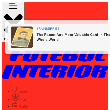
Fechar Menu
Times
Placar
Rádio