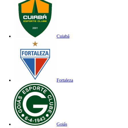
Cuiabá
Fortaleza
Goiás