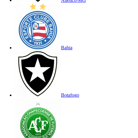
Atlético-MG
Bahia
Botafogo