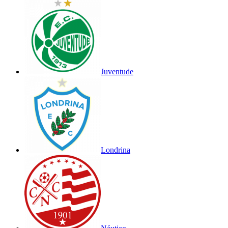
Juventude
Londrina