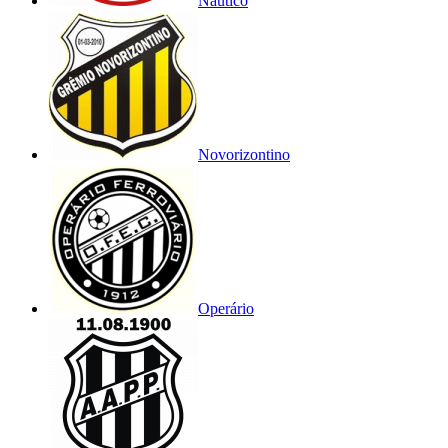
Náutico
Novorizontino
Operário