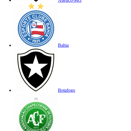
Atlético-MG
Bahia
Botafogo