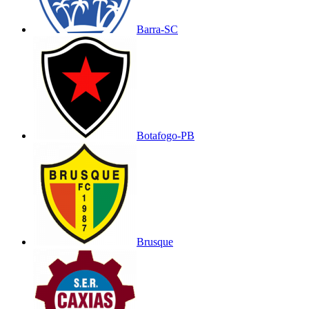
Barra-SC
Botafogo-PB
Brusque