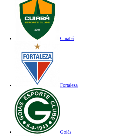
Cuiabá
Fortaleza
Goiás