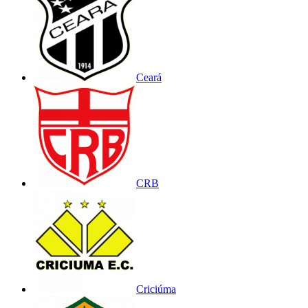
Ceará
CRB
Criciúma