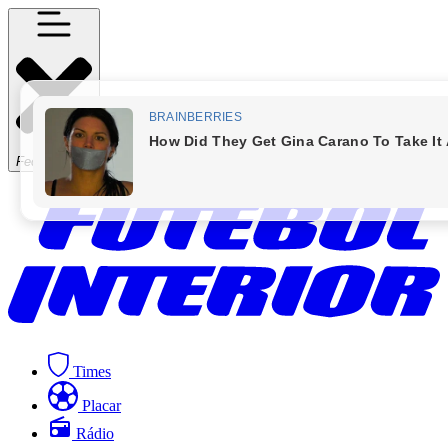
Fechar Menu
Times
Placar
Rádio