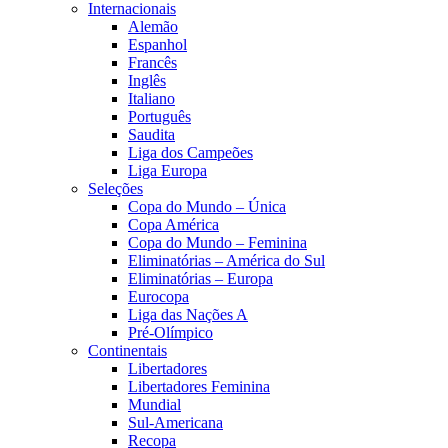
Internacionais
Alemão
Espanhol
Francês
Inglês
Italiano
Português
Saudita
Liga dos Campeões
Liga Europa
Seleções
Copa do Mundo – Única
Copa América
Copa do Mundo – Feminina
Eliminatórias – América do Sul
Eliminatórias – Europa
Eurocopa
Liga das Nações A
Pré-Olímpico
Continentais
Libertadores
Libertadores Feminina
Mundial
Sul-Americana
Recopa