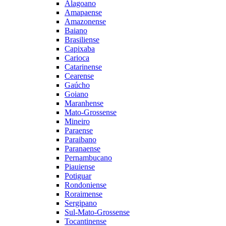
Alagoano
Amapaense
Amazonense
Baiano
Brasiliense
Capixaba
Carioca
Catarinense
Cearense
Gaúcho
Goiano
Maranhense
Mato-Grossense
Mineiro
Paraense
Paraibano
Paranaense
Pernambucano
Piauiense
Potiguar
Rondoniense
Roraimense
Sergipano
Sul-Mato-Grossense
Tocantinense