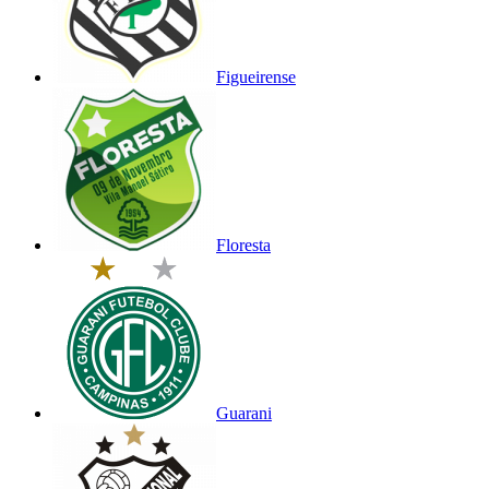
Figueirense
Floresta
Guarani