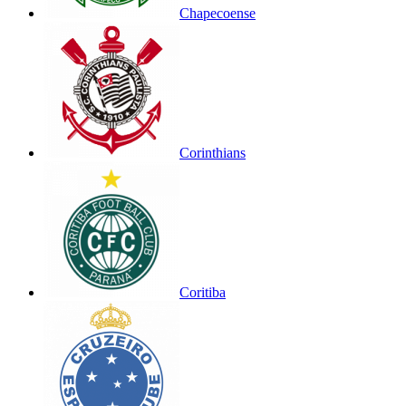
Chapecoense
Corinthians
Coritiba