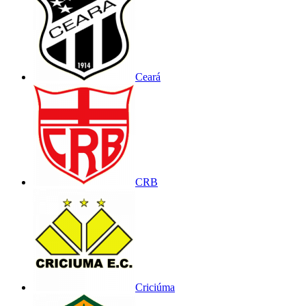
Ceará
CRB
Criciúma