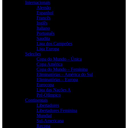
Internacionais
Alemão
Espanhol
Francês
Inglês
Italiano
Português
Saudita
Liga dos Campeões
Liga Europa
Seleções
Copa do Mundo – Única
Copa América
Copa do Mundo – Feminina
Eliminatórias – América do Sul
Eliminatórias – Europa
Eurocopa
Liga das Nações A
Pré-Olímpico
Continentais
Libertadores
Libertadores Feminina
Mundial
Sul-Americana
Recopa