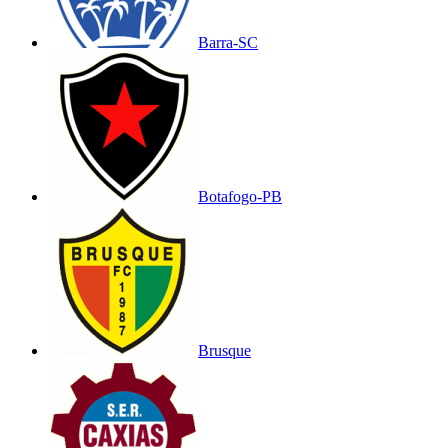
Barra-SC
Botafogo-PB
Brusque