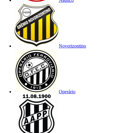
Náutico
Novorizontino
Operário