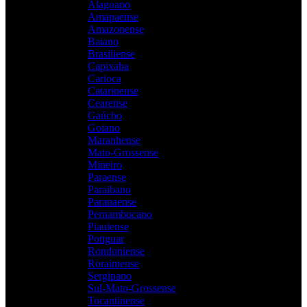
Alagoano
Amapaense
Amazonense
Baiano
Brasiliense
Capixaba
Carioca
Catarinense
Cearense
Gaúcho
Goiano
Maranhense
Mato-Grossense
Mineiro
Paraense
Paraibano
Paranaense
Pernambucano
Piauiense
Potiguar
Rondoniense
Roraimense
Sergipano
Sul-Mato-Grossense
Tocantinense