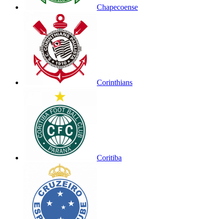
Chapecoense
Corinthians
Coritiba