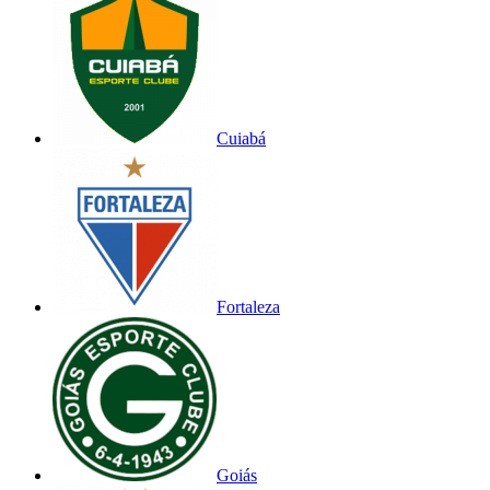
Cuiabá
Fortaleza
Goiás