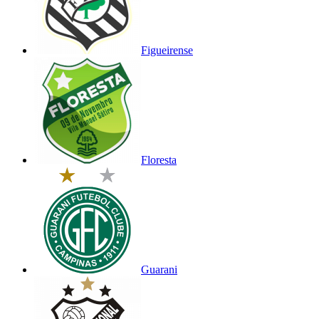
Figueirense
Floresta
Guarani