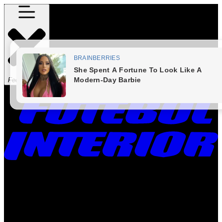
Fechar Menu
Times
Placar
Rádio