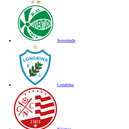
Juventude
Londrina