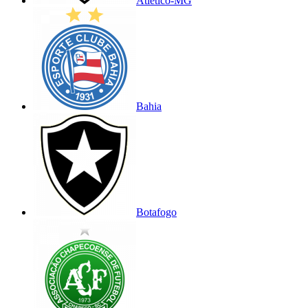
Atlético-MG
Bahia
Botafogo