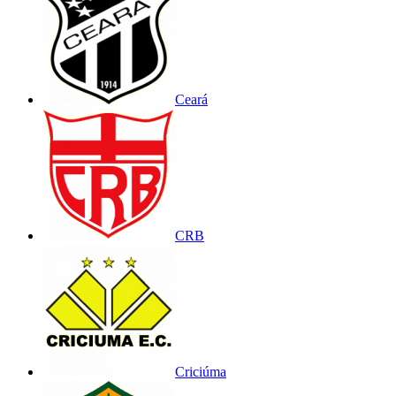
Ceará
CRB
Criciúma