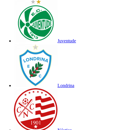
Juventude
Londrina