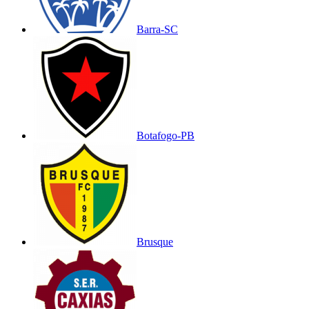
Barra-SC
Botafogo-PB
Brusque