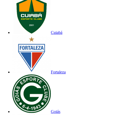
Cuiabá
Fortaleza
Goiás