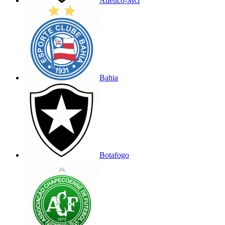
Atlético-MG
Bahia
Botafogo