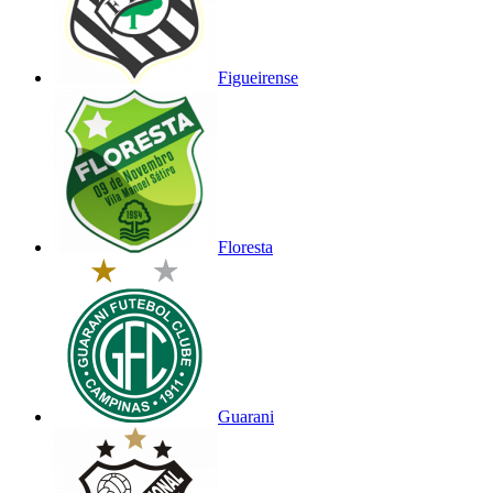
Figueirense
Floresta
Guarani