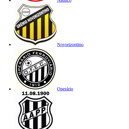
Náutico
Novorizontino
Operário