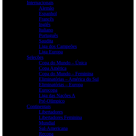
Internacionais
Alemão
Espanhol
Francês
Inglês
Italiano
Português
Saudita
Liga dos Campeões
Liga Europa
Seleções
Copa do Mundo – Única
Copa América
Copa do Mundo – Feminina
Eliminatórias – América do Sul
Eliminatórias – Europa
Eurocopa
Liga das Nações A
Pré-Olímpico
Continentais
Libertadores
Libertadores Feminina
Mundial
Sul-Americana
Recopa