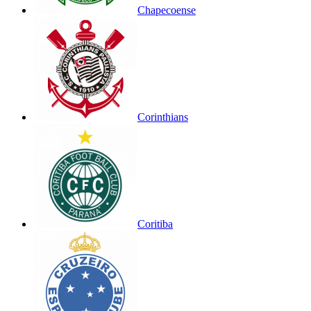
Chapecoense
Corinthians
Coritiba