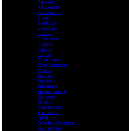
Alagoano
Amapaense
Amazonense
Baiano
Brasiliense
Capixaba
Carioca
Catarinense
Cearense
Gaúcho
Goiano
Maranhense
Mato-Grossense
Mineiro
Paraense
Paraibano
Paranaense
Pernambucano
Piauiense
Potiguar
Rondoniense
Roraimense
Sergipano
Sul-Mato-Grossense
Tocantinense