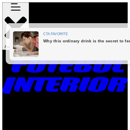
Fechar Menu
Times
Placar
Rádio