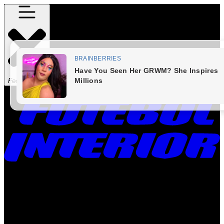
Fechar Menu
Times
Placar
Rádio