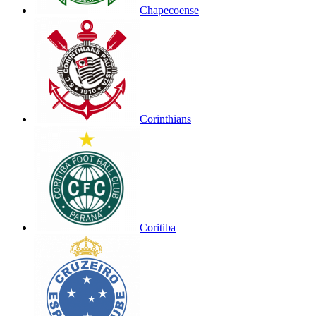
Chapecoense
Corinthians
Coritiba