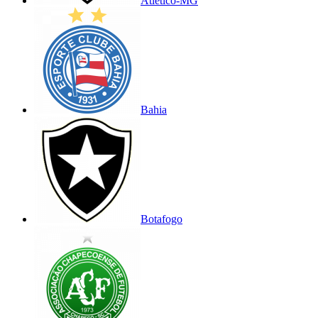
Atlético-MG
Bahia
Botafogo