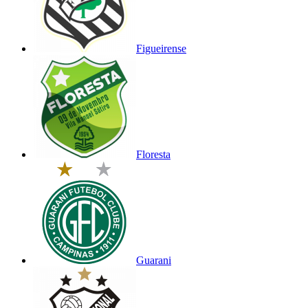
Figueirense
Floresta
Guarani