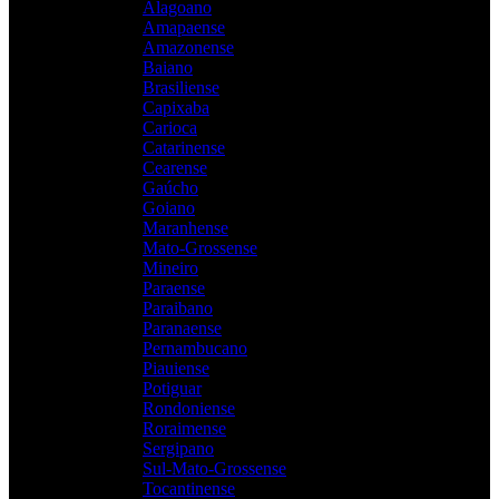
Alagoano
Amapaense
Amazonense
Baiano
Brasiliense
Capixaba
Carioca
Catarinense
Cearense
Gaúcho
Goiano
Maranhense
Mato-Grossense
Mineiro
Paraense
Paraibano
Paranaense
Pernambucano
Piauiense
Potiguar
Rondoniense
Roraimense
Sergipano
Sul-Mato-Grossense
Tocantinense