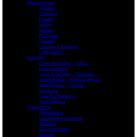
Internacionais
Alemão
Espanhol
Francês
Inglês
Italiano
Português
Saudita
Liga dos Campeões
Liga Europa
Seleções
Copa do Mundo – Única
Copa América
Copa do Mundo – Feminina
Eliminatórias – América do Sul
Eliminatórias – Europa
Eurocopa
Liga das Nações A
Pré-Olímpico
Continentais
Libertadores
Libertadores Feminina
Mundial
Sul-Americana
Recopa