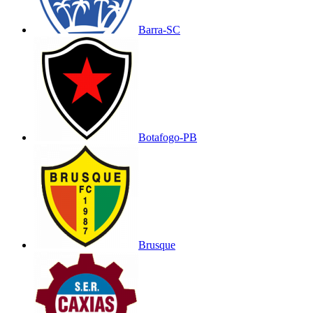
Barra-SC
Botafogo-PB
Brusque