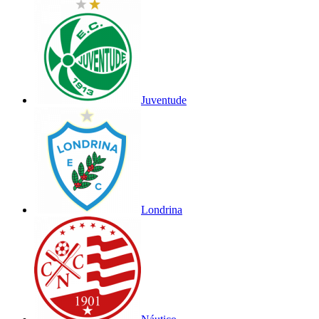
Juventude
Londrina