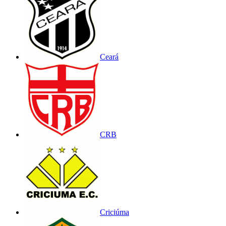
Ceará
CRB
Criciúma