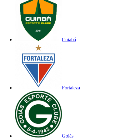
Cuiabá
Fortaleza
Goiás