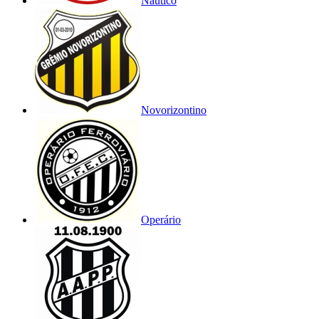
Náutico
Novorizontino
Operário