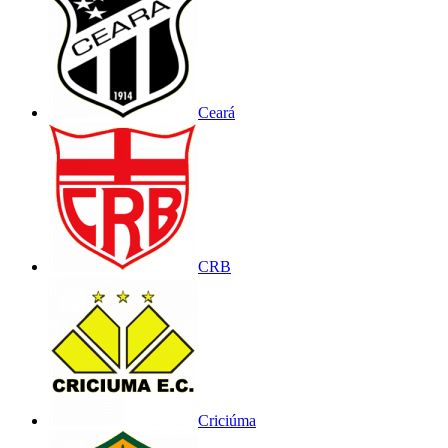
Ceará
CRB
Criciúma