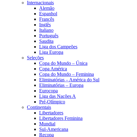
Internacionais
Alemão
Espanhol
Francês
Inglês
Italiano
Português
Saudita
Liga dos Campeões
Liga Europa
Seleções
Copa do Mundo – Única
Copa América
Copa do Mundo – Feminina
Eliminatórias – América do Sul
Eliminatórias – Europa
Eurocopa
Liga das Nações A
Pré-Olímpico
Continentais
Libertadores
Libertadores Feminina
Mundial
Sul-Americana
Recopa