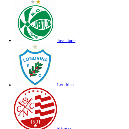
Juventude
Londrina