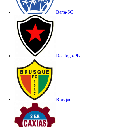
Barra-SC
Botafogo-PB
Brusque