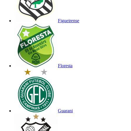
Figueirense
Floresta
Guarani