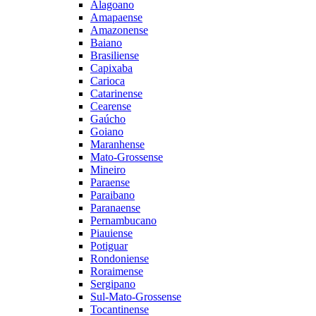
Alagoano
Amapaense
Amazonense
Baiano
Brasiliense
Capixaba
Carioca
Catarinense
Cearense
Gaúcho
Goiano
Maranhense
Mato-Grossense
Mineiro
Paraense
Paraibano
Paranaense
Pernambucano
Piauiense
Potiguar
Rondoniense
Roraimense
Sergipano
Sul-Mato-Grossense
Tocantinense