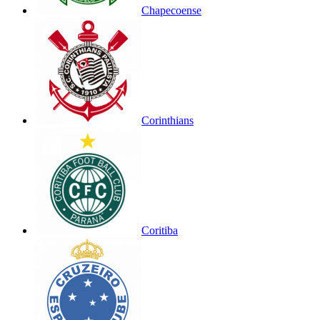
Chapecoense
Corinthians
Coritiba