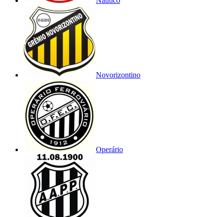
Náutico
Novorizontino
Operário