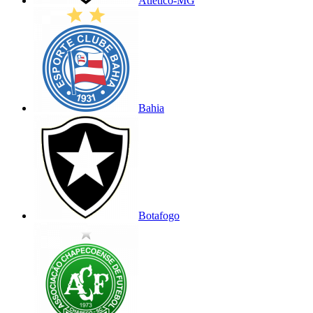
Atlético-MG
Bahia
Botafogo