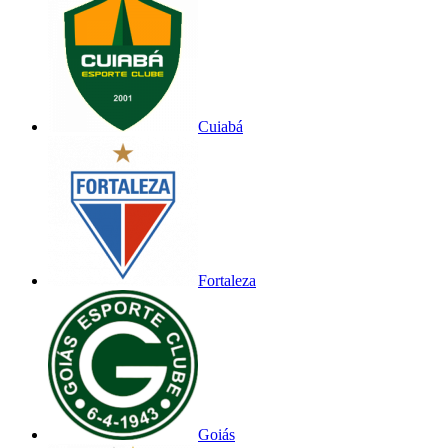
Cuiabá
Fortaleza
Goiás