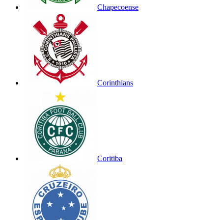
Chapecoense
Corinthians
Coritiba