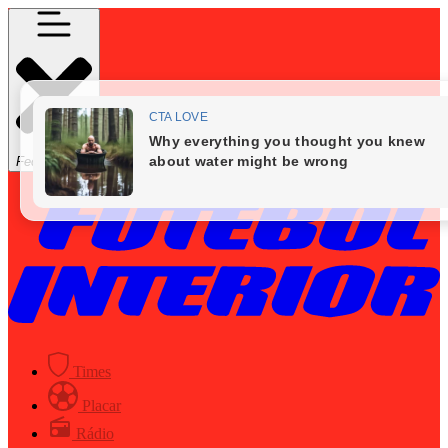
Fechar Menu
Times
Placar
Rádio