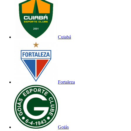
Cuiabá
Fortaleza
Goiás