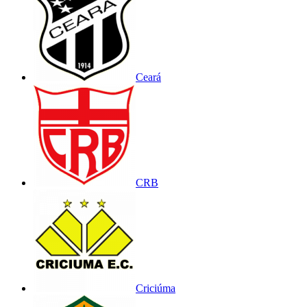
Ceará
CRB
Criciúma