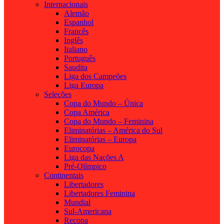
Internacionais
Alemão
Espanhol
Francês
Inglês
Italiano
Português
Saudita
Liga dos Campeões
Liga Europa
Seleções
Copa do Mundo – Única
Copa América
Copa do Mundo – Feminina
Eliminatórias – América do Sul
Eliminatórias – Europa
Eurocopa
Liga das Nações A
Pré-Olímpico
Continentais
Libertadores
Libertadores Feminina
Mundial
Sul-Americana
Recopa