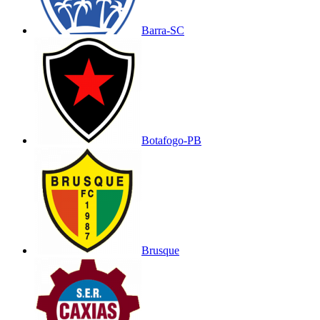
Barra-SC
Botafogo-PB
Brusque