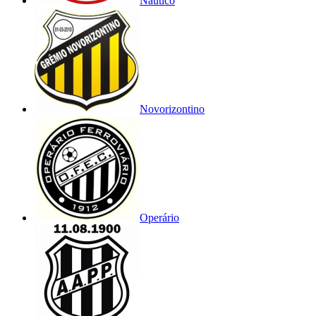
Náutico
Novorizontino
Operário