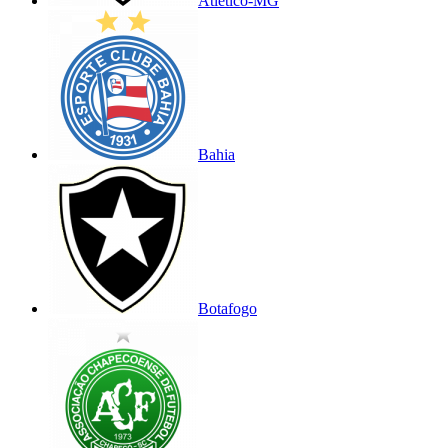
Atlético-MG
Bahia
Botafogo