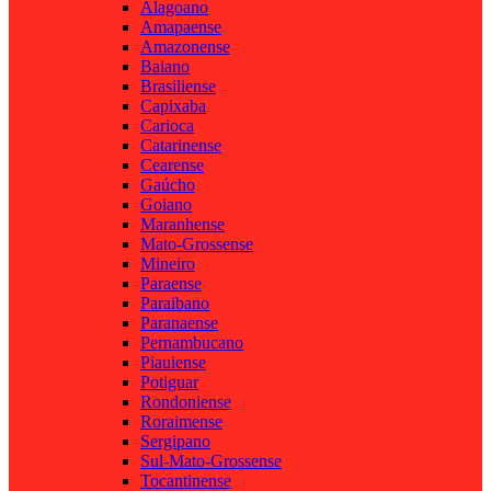
Alagoano
Amapaense
Amazonense
Baiano
Brasiliense
Capixaba
Carioca
Catarinense
Cearense
Gaúcho
Goiano
Maranhense
Mato-Grossense
Mineiro
Paraense
Paraibano
Paranaense
Pernambucano
Piauiense
Potiguar
Rondoniense
Roraimense
Sergipano
Sul-Mato-Grossense
Tocantinense