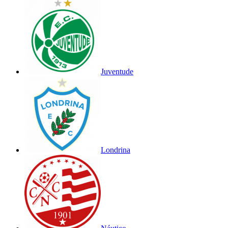
Juventude
Londrina