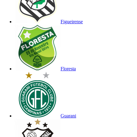
Figueirense
Floresta
Guarani