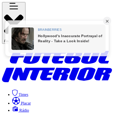
Fechar Menu
Times
Placar
Rádio