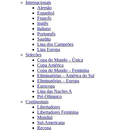
Internacionais
Alemão
Espanhol
Francês
Inglês
Italiano
Português
Saudita
Liga dos Campeões
Liga Europa
Seleções
Copa do Mundo – Única
Copa América
Copa do Mundo – Feminina
Eliminatórias – América do Sul
Eliminatórias – Europa
Eurocopa
Liga das Nações A
Pré-Olímpico
Continentais
Libertadores
Libertadores Feminina
Mundial
Sul-Americana
Recopa