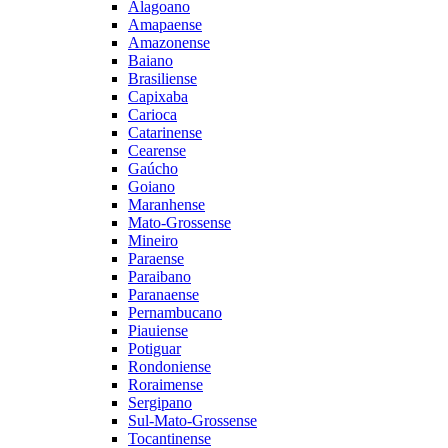
Alagoano
Amapaense
Amazonense
Baiano
Brasiliense
Capixaba
Carioca
Catarinense
Cearense
Gaúcho
Goiano
Maranhense
Mato-Grossense
Mineiro
Paraense
Paraibano
Paranaense
Pernambucano
Piauiense
Potiguar
Rondoniense
Roraimense
Sergipano
Sul-Mato-Grossense
Tocantinense