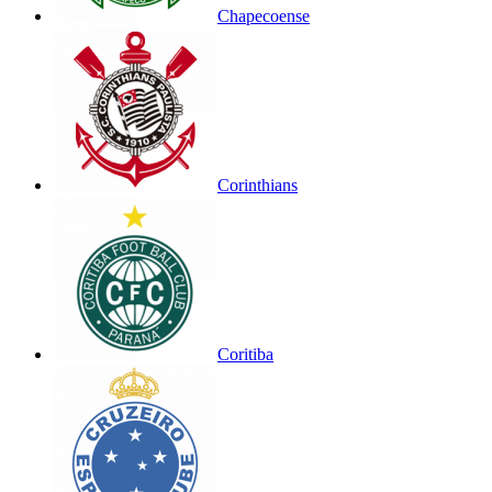
Chapecoense
Corinthians
Coritiba