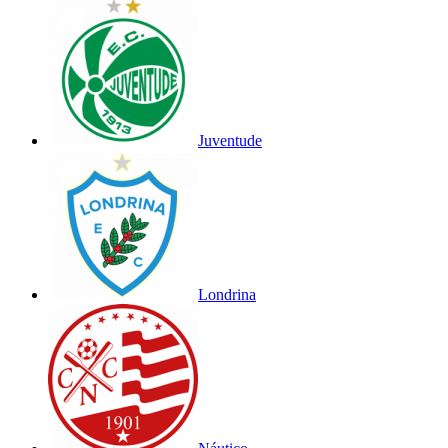
Juventude
Londrina