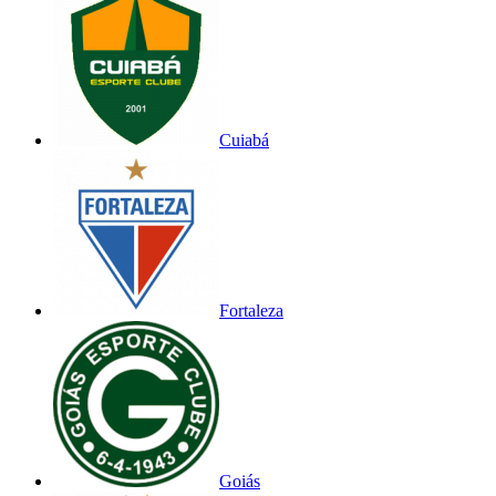
Cuiabá
Fortaleza
Goiás