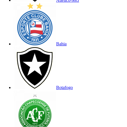
Atlético-MG
Bahia
Botafogo