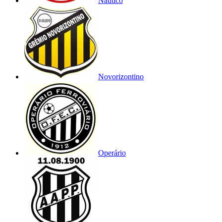
Náutico
Novorizontino
Operário