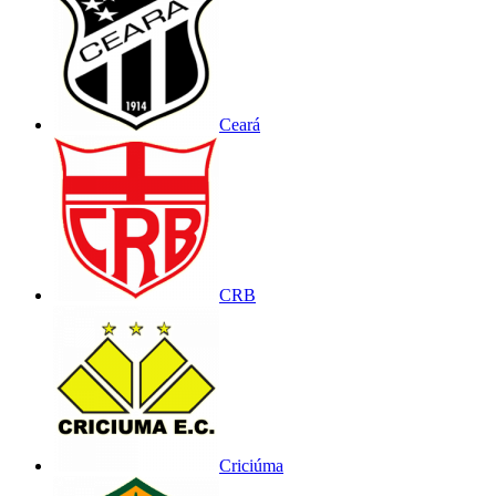
Ceará
CRB
Criciúma