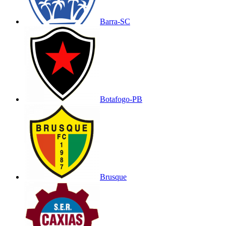
Barra-SC
Botafogo-PB
Brusque