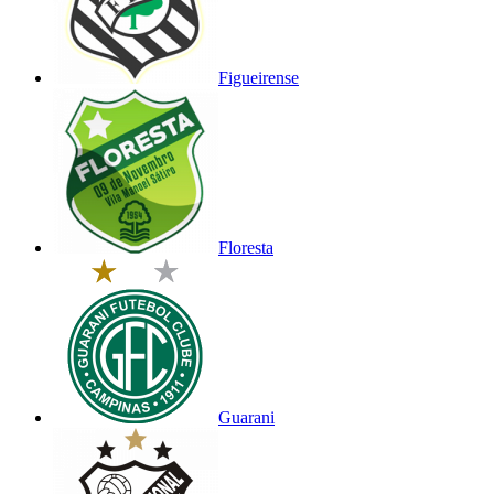
Figueirense
Floresta
Guarani