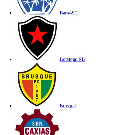
Barra-SC
Botafogo-PB
Brusque