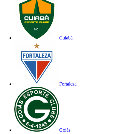
Cuiabá
Fortaleza
Goiás