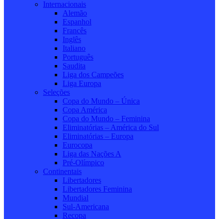
Internacionais
Alemão
Espanhol
Francês
Inglês
Italiano
Português
Saudita
Liga dos Campeões
Liga Europa
Seleções
Copa do Mundo – Única
Copa América
Copa do Mundo – Feminina
Eliminatórias – América do Sul
Eliminatórias – Europa
Eurocopa
Liga das Nações A
Pré-Olímpico
Continentais
Libertadores
Libertadores Feminina
Mundial
Sul-Americana
Recopa