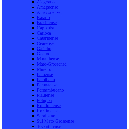
Alagoano
Amapaense
Amazonense
Baiano
Brasiliense
Capixaba
Carioca
Catarinense
Cearense
Gaúcho
Goiano
Maranhense
Mato-Grossense
Mineiro
Paraense
Paraibano
Paranaense
Pernambucano
Piauiense
Potiguar
Rondoniense
Roraimense
Sergipano
Sul-Mato-Grossense
Tocantinense