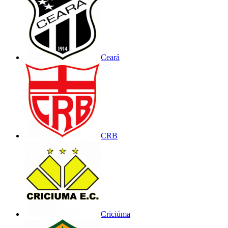
Ceará
CRB
Criciúma