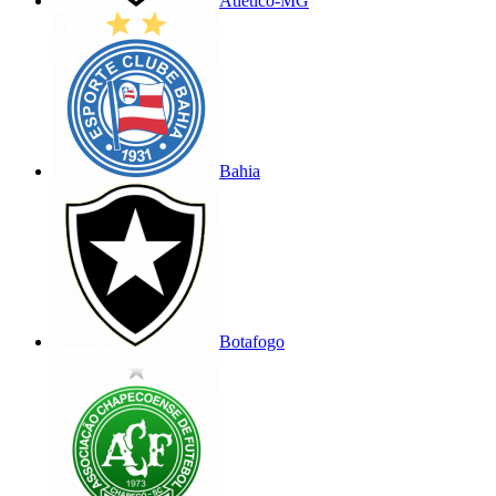
Atlético-MG
Bahia
Botafogo