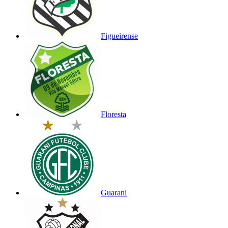
Figueirense
Floresta
Guarani