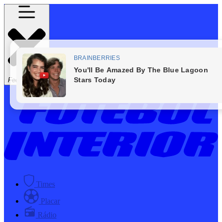
Fechar Menu
Times
Placar
Rádio