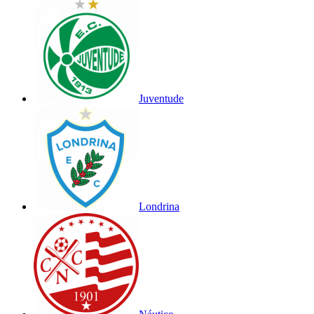
Juventude
Londrina