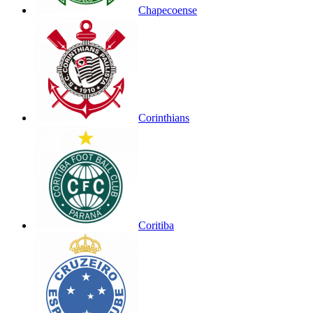
Chapecoense
Corinthians
Coritiba