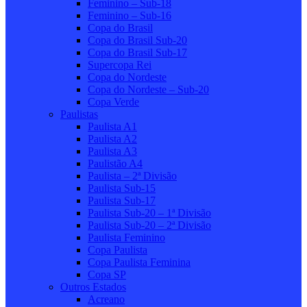
Feminino – Sub-18
Feminino – Sub-16
Copa do Brasil
Copa do Brasil Sub-20
Copa do Brasil Sub-17
Supercopa Rei
Copa do Nordeste
Copa do Nordeste – Sub-20
Copa Verde
Paulistas
Paulista A1
Paulista A2
Paulista A3
Paulistão A4
Paulista – 2ª Divisão
Paulista Sub-15
Paulista Sub-17
Paulista Sub-20 – 1ª Divisão
Paulista Sub-20 – 2ª Divisão
Paulista Feminino
Copa Paulista
Copa Paulista Feminina
Copa SP
Outros Estados
Acreano