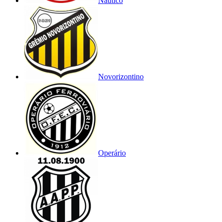
Náutico
Novorizontino
Operário